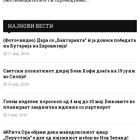
НАЈНОВИ ВЕСТИ
(Фото+видео) Дара со „Бангаранга“ ѝ ја донесе победата
на Бугарија на Евровизија!
17 мај, 2026
Светски познатниот диџеј Блек Кофи доаѓа на 19 јуни
во Скопје!
15 мај, 2026
Голем неделен хороскоп од 4 мај до 10 мај: Биковите ќе
планираат заедничка иднина со партнерот
3 мај, 2026
Рита Ора објави дека македонскиот ајвар
„Перустија“ е дел од нејзиниот избор во Нов Зеланд!