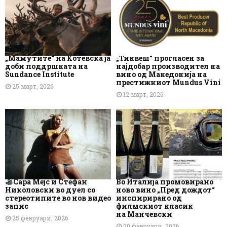
„Мамутите“ на Котевска ја
„Тиквеш“ прогласен за
доби поддршката на
најдобар производител на
Sundance Institute
вино од Македонија на
престижниот Mundus Vini
25 март, 2026
12 март, 2026
Сара Мејс и Стефан
Во Италија промовирано
Николовски во дуел со
ново вино „Пред дождот“
стереотипите во нов видео
инспирирано од
запис
филмскиот класик
на Манчевски
25 февруари, 2026
20 февруари, 2026