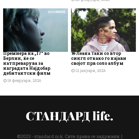
Премиера на „17“ во
Леана Таќи со втор
Берлин, ќе се
сингл откако го најави
натпреварува за
својот прв соло албум
наградата Најдобар
12 јануари, 2026
дебитантски филм
18 февруари, 2026
©2023 - standard.mk. Сите права се задржани. |