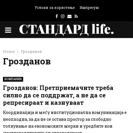
Услови за користење
Импресум
Facebook
Instagram
Email
Rss
PRIMARY
MENU
Home
Грозданов
Грозданов
КОМПАНИИ
Грозданов: Претприемачите треба
силно да се поддржат, а не да се
репресираат и казнуваат
Координација и меѓу институционална комуникација е
неопходна, за да не се остава простор за слободно
толкување на економските мерки и уредбите кои
сметководителите ги спроведуваат...