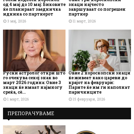
од 4 мај до 10 мај: Биковите
знаци најчесто
ќе планираат заедничка
завршуваат со погрешен
иднина со партнерот
партнер
3 мај, 2026
11 март, 2026
Руски астролог откри што
Овие 2 хороскопски знаци
го очекува секој знак во
ќе живеат како цареви до
март 2026 година: Овие 3
крајот на февруари:
знаци ќе имаат најмногу
Парите ќе им ги наполнат
среќа, сè...
паричниците
1 март, 2026
15 февруари, 2026
ПРЕПОРАЧУВАМЕ