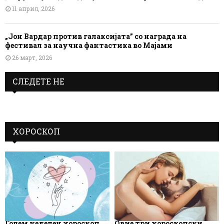
11 април, 2026
„Јон Вардар против галаксијата” со награда на
фестивал за научна фантастика во Мајами
26 март, 2026
СЛЕДЕТЕ НЕ
ХОРОСКОП
Голем неделен хороскоп
Овие три хороскопски