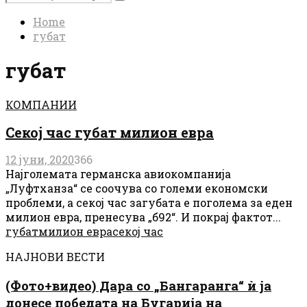
Search
for:
Home
губат
губат
КОМПАНИИ
Секој час губат милион евра
12 јуни, 2020
366
Најголемата германска авиокомпанија
„Луфтханза“ се соочува со големи економски
проблеми, а секој час загубата е поголема за еден
милион евра, пренесува „б92“. И покрај фактот...
губат
милион евра
секој час
НАЈНОВИ ВЕСТИ
(Фото+видео) Дара со „Бангаранга“ ѝ ја
донесе победата на Бугарија на