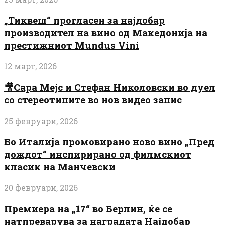
„Тиквеш“ прогласен за најдобар
производител на вино од Македонија на
престижниот Mundus Vini
12 март, 2026
🎥Сара Мејс и Стефан Николовски во дуел
со стереотипите во нов видео запис
25 февруари, 2026
Во Италија промовирано ново вино „Пред
дождот“ инспирирано од филмскиот
класик на Манчевски
20 февруари, 2026
Премиера на „17“ во Берлин, ќе се
натпреварува за наградата Најдобар