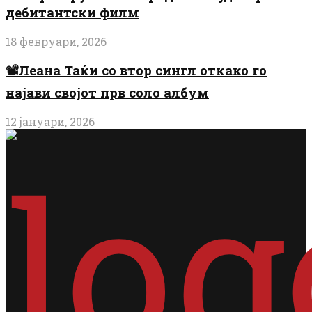
дебитантски филм
18 февруари, 2026
📽️Леана Таќи со втор сингл откако го
најави својот прв соло албум
12 јануари, 2026