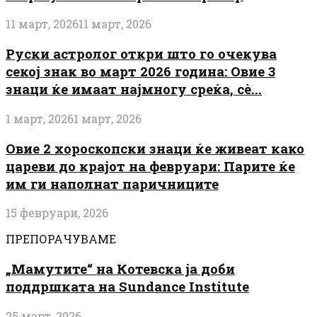
11 март, 2026
11 март, 2026
Руски астролог откри што го очекува
секој знак во март 2026 година: Овие 3
знаци ќе имаат најмногу среќа, сè...
1 март, 2026
1 март, 2026
Овие 2 хороскопски знаци ќе живеат како
цареви до крајот на февруари: Парите ќе
им ги наполнат паричниците
15 февруари, 2026
ПРЕПОРАЧУВАМЕ
„Мамутите“ на Котевска ја доби
поддршката на Sundance Institute
25 март, 2026