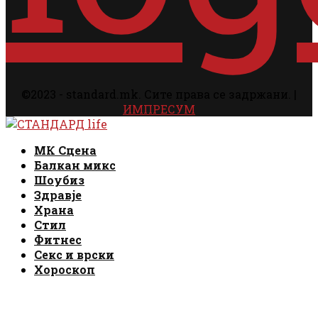
©2023 - standard.mk. Сите права се задржани. |
ИМПРЕСУМ
Facebook
Instagram
Email
Rss
Facebook
Instagram
Email
Rss
МК Сцена
Балкан микс
Шоубиз
Здравје
Храна
Стил
Фитнес
Секс и врски
Хороскоп