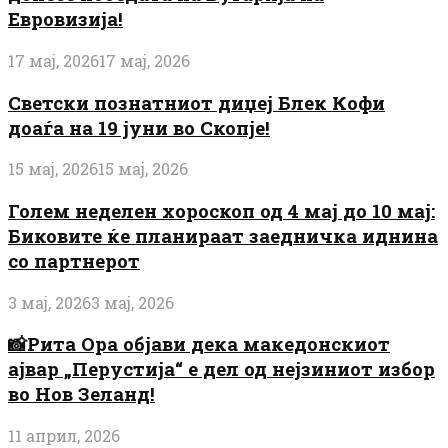
Евровизија!
17 мај, 2026
17 мај, 2026
Светски познатниот диџеј Блек Кофи
доаѓа на 19 јуни во Скопје!
15 мај, 2026
15 мај, 2026
Голем неделен хороскоп од 4 мај до 10 мај:
Биковите ќе планираат заедничка иднина
со партнерот
3 мај, 2026
3 мај, 2026
📸Рита Ора објави дека македонскиот
ајвар „Перустија“ е дел од нејзиниот избор
во Нов Зеланд!
11 април, 2026