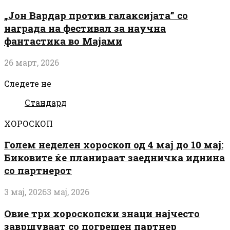
„Јон Вардар против галаксијата” со
награда на фестивал за научна
фантастика во Мајами
26 март, 2026
Следете не
Стандард
ХОРОСКОП
Голем неделен хороскоп од 4 мај до 10 мај:
Биковите ќе планираат заедничка иднина
со партнерот
3 мај, 2026
3 мај, 2026
Овие три хороскопски знаци најчесто
завршуваат со погрешен партнер