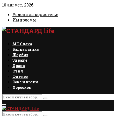
10 август, 2026
Услови за користење
Импресум
Facebook
Instagram
Email
Rss
МК Сцена
Балкан микс
Шоубиз
Здравје
Храна
Стил
Фитнес
Секс и врски
Хороскоп
Search
Search
for:
Primary
Menu
Search