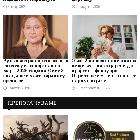
3 мај, 2026
11 март, 2026
Руски астролог откри што
Овие 2 хороскопски знаци
го очекува секој знак во
ќе живеат како цареви до
март 2026 година: Овие 3
крајот на февруари:
знаци ќе имаат најмногу
Парите ќе им ги наполнат
среќа, сè...
паричниците
1 март, 2026
15 февруари, 2026
ПРЕПОРАЧУВАМЕ