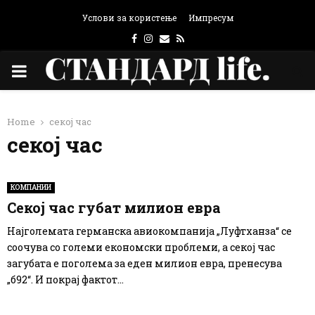
Услови за користење
Импресум
Facebook
Instagram
Email
Rss
PRIMARY
MENU
Home
секој час
секој час
КОМПАНИИ
Секој час губат милион евра
Најголемата германска авиокомпанија „Луфтханза“ се
соочува со големи економски проблеми, а секој час
загубата е поголема за еден милион евра, пренесува
„б92“. И покрај фактот...