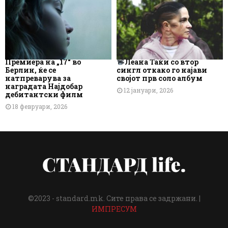
Премиера на „17“ во
Леана Таќи со втор
Берлин, ќе се
сингл откако го најави
натпреварува за
својот прв соло албум
наградата Најдобар
12 јануари, 2026
дебитантски филм
18 февруари, 2026
©2023 - standard.mk. Сите права се задржани. |
ИМПРЕСУМ