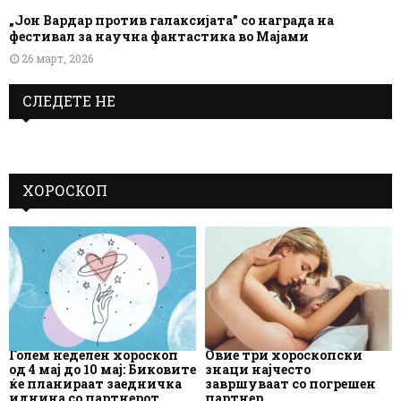
„Јон Вардар против галаксијата” со награда на
фестивал за научна фантастика во Мајами
26 март, 2026
СЛЕДЕТЕ НЕ
ХОРОСКОП
Голем неделен хороскоп
Овие три хороскопски
од 4 мај до 10 мај: Биковите
знаци најчесто
ќе планираат заедничка
завршуваат со погрешен
иднина со партнерот
партнер