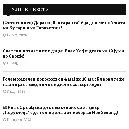
НАЈНОВИ ВЕСТИ
(Фото+видео) Дара со „Бангаранга“ ѝ ја донесе победата
на Бугарија на Евровизија!
17 мај, 2026
Светски познатниот диџеј Блек Кофи доаѓа на 19 јуни
во Скопје!
15 мај, 2026
Голем неделен хороскоп од 4 мај до 10 мај: Биковите ќе
планираат заедничка иднина со партнерот
3 мај, 2026
Рита Ора објави дека македонскиот ајвар
„Перустија“ е дел од нејзиниот избор во Нов Зеланд!
11 април, 2026