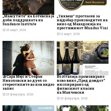
„Мамутите“ на Котевска ја
„Тиквеш“ прогласен за
доби поддршката на
најдобар производител на
Sundance Institute
вино од Македонија на
престижниот Mundus Vini
25 март, 2026
12 март, 2026
Сара Мејс и Стефан
Во Италија промовирано
Николовски во дуел со
ново вино „Пред дождот“
стереотипите во нов видео
инспирирано од
запис
филмскиот класик
на Манчевски
25 февруари, 2026
20 февруари, 2026