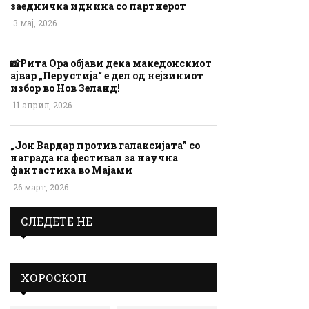
заедничка иднина со партнерот
3 мај, 2026
📸Рита Ора објави дека македонскиот
ајвар „Перустија“ е дел од нејзиниот
избор во Нов Зеланд!
11 април, 2026
„Јон Вардар против галаксијата” со
награда на фестивал за научна
фантастика во Мајами
26 март, 2026
СЛЕДЕТЕ НЕ
ХОРОСКОП