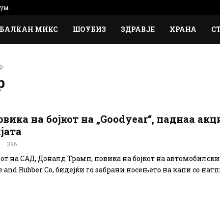
сум
БАЛКАН МИКС
ШОУБИЗ
ЗДРАВЈЕ
ХРАНА
С
р
р
вика на бојкот на „Goodyear“, паднаа акц
јата
0
396
от на САД, Доналд Трамп, повика на бојкот на автомобилски
e and Rubber Co, бидејќи го забрани носењето на капи со натпи