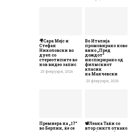
🎥Сара Мејс и
Во Италија
Стефан
промовирано ново
Николовски во
вино „Пред
дуел со
дождот“
стереотипите во
инспирирано од
нов видео запис
филмскиот
класик
25 февруари, 2026
на Манчевски
20 февруари, 2026
Премиера на „17“
📽️Леана Таќи со
во Берлин, ќе се
втор сингл откако