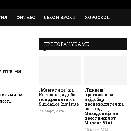
Faceb
Inst
Em
Rs
ТИЛ
ФИТНЕС
СЕКС И ВРСКИ
ХОРОСКОП
ПРЕПОРАЧУВАМЕ
иите на
„Мамутите“ на
„Тиквеш“
те гуми на
Котевска ја доби
прогласен за
поддршката на
најдобар
сот...
Sundance Institute
производител на
вино од
25 март, 2026
Македонија на
престижниот
Mundus Vini
12 март, 2026