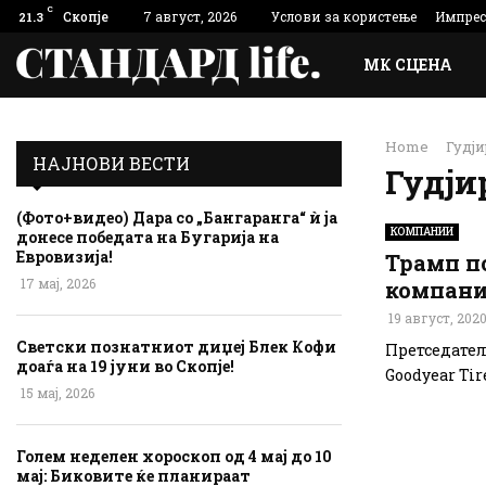
C
Скопје
7 август, 2026
Услови за користење
Импре
21.3
МК СЦЕНА
Home
Гудји
НАЈНОВИ ВЕСТИ
Гудји
(Фото+видео) Дара со „Бангаранга“ ѝ ја
КОМПАНИИ
донесе победата на Бугарија на
Евровизија!
Трамп по
17 мај, 2026
компани
19 август, 202
Светски познатниот диџеј Блек Кофи
Претседател
доаѓа на 19 јуни во Скопје!
Goodyear Tir
15 мај, 2026
Голем неделен хороскоп од 4 мај до 10
мај: Биковите ќе планираат