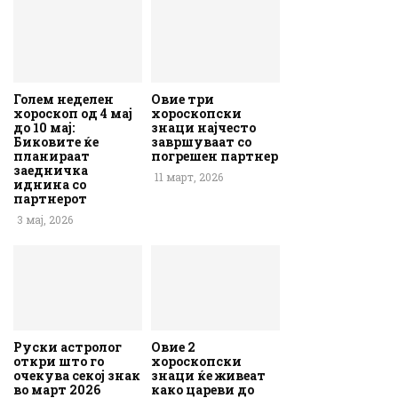
Голем неделен
Овие три
хороскоп од 4 мај
хороскопски
до 10 мај:
знаци најчесто
Биковите ќе
завршуваат со
планираат
погрешен партнер
заедничка
11 март, 2026
иднина со
партнерот
3 мај, 2026
Руски астролог
Овие 2
откри што го
хороскопски
очекува секој знак
знаци ќе живеат
во март 2026
како цареви до