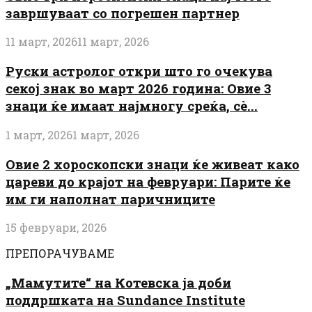
завршуваат со погрешен партнер
11 март, 2026
11 март, 2026
Руски астролог откри што го очекува
секој знак во март 2026 година: Овие 3
знаци ќе имаат најмногу среќа, сè...
1 март, 2026
1 март, 2026
Овие 2 хороскопски знаци ќе живеат како
цареви до крајот на февруари: Парите ќе
им ги наполнат паричниците
15 февруари, 2026
ПРЕПОРАЧУВАМЕ
„Мамутите“ на Котевска ја доби
поддршката на Sundance Institute