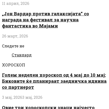
11 април, 2026
„Јон Вардар против галаксијата” со
награда на фестивал за научна
фантастика во Мајами
26 март, 2026
Следете не
Стандард
ХОРОСКОП
Голем неделен хороскоп од 4 мај до 10 мај:
Биковите ќе планираат заедничка иднина
со партнерот
3 мај, 2026
3 мај, 2026
Овие три хороскопски знаци најчесто