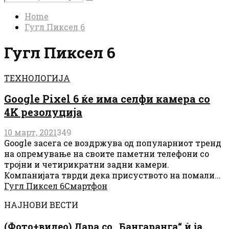
Search
for:
Home
Гугл Пиксел 6
Гугл Пиксел 6
ТЕХНОЛОГИЈА
Google Pixel 6 ќе има селфи камера со
4K резолуција
10 март, 2021
349
Google засега се воздржува од популарниот тренд
на опремување на своите паметни телефони со
тројни и четирикратни задни камери.
Компанијата тврди дека присуството на помали...
Гугл Пиксел 6
Смартфон
НАЈНОВИ ВЕСТИ
(Фото+видео) Дара со „Бангаранга“ ѝ ја