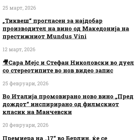
25 март, 2026
„Тиквеш“ прогласен за најдобар
производител на вино од Македонија на
престижниот Mundus Vini
12 март, 2026
🎥Сара Мејс и Стефан Николовски во дуел
со стереотипите во нов видео запис
25 февруари, 2026
Во Италија промовирано ново вино „Пред
дождот“ инспирирано од филмскиот
класик на Манчевски
20 февруари, 2026
Премиера на „17“ во Берлин, ќе се