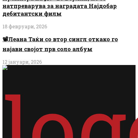
натпреварува за наградата Најдобар
дебитантски филм
18 февруари, 2026
📽️Леана Таќи со втор сингл откако го
најави својот прв соло албум
12 јануари, 2026