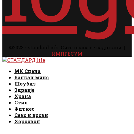
©2023 - standard.mk. Сите права се задржани. |
ИМПРЕСУМ
Facebook
Instagram
Email
Rss
Facebook
Instagram
Email
Rss
МК Сцена
Балкан микс
Шоубиз
Здравје
Храна
Стил
Фитнес
Секс и врски
Хороскоп