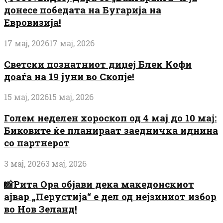
донесе победата на Бугарија на
Евровизија!
17 мај, 2026
17 мај, 2026
Светски познатниот диџеј Блек Кофи
доаѓа на 19 јуни во Скопје!
15 мај, 2026
15 мај, 2026
Голем неделен хороскоп од 4 мај до 10 мај:
Биковите ќе планираат заедничка иднина
со партнерот
3 мај, 2026
3 мај, 2026
📸Рита Ора објави дека македонскиот
ајвар „Перустија“ е дел од нејзиниот избор
во Нов Зеланд!