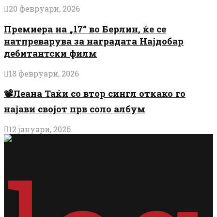
20 февруари, 2026
Премиера на „17“ во Берлин, ќе се
натпреварува за наградата Најдобар
дебитантски филм
18 февруари, 2026
📽️Леана Таќи со втор сингл откако го
најави својот прв соло албум
12 јануари, 2026