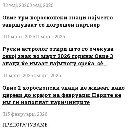
3 мај, 2026
3 мај, 2026
Овие три хороскопски знаци најчесто
завршуваат со погрешен партнер
11 март, 2026
11 март, 2026
Руски астролог откри што го очекува
секој знак во март 2026 година: Овие 3
знаци ќе имаат најмногу среќа, сè...
1 март, 2026
1 март, 2026
Овие 2 хороскопски знаци ќе живеат како
цареви до крајот на февруари: Парите ќе
им ги наполнат паричниците
15 февруари, 2026
ПРЕПОРАЧУВАМЕ