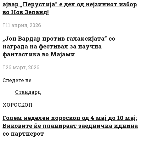
ајвар „Перустија“ е дел од нејзиниот избор
во Нов Зеланд!
11 април, 2026
„Јон Вардар против галаксијата” со
награда на фестивал за научна
фантастика во Мајами
26 март, 2026
Следете не
Стандард
ХОРОСКОП
Голем неделен хороскоп од 4 мај до 10 мај:
Биковите ќе планираат заедничка иднина
со партнерот