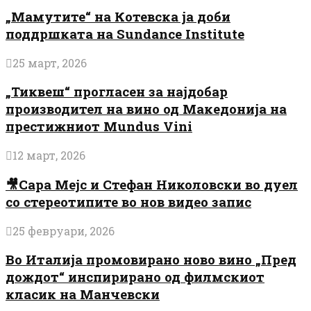
„Мамутите“ на Котевска ја доби
поддршката на Sundance Institute
25 март, 2026
„Тиквеш“ прогласен за најдобар
производител на вино од Македонија на
престижниот Mundus Vini
12 март, 2026
🎥Сара Мејс и Стефан Николовски во дуел
со стереотипите во нов видео запис
25 февруари, 2026
Во Италија промовирано ново вино „Пред
дождот“ инспирирано од филмскиот
класик на Манчевски