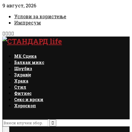
9 август, 2026
Услови за користење
Импресум
Facebook
Instagram
Email
Rss
МК Сцена
Балкан микс
Шоубиз
Здравје
Храна
Стил
Фитнес
Секс и врски
Хороскоп
Search
for:
Search
Primary