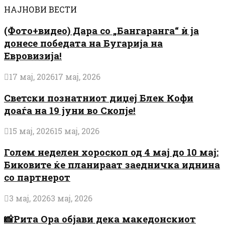
НАЈНОВИ ВЕСТИ
(Фото+видео) Дара со „Бангаранга“ ѝ ја
донесе победата на Бугарија на
Евровизија!
17 мај, 2026
17 мај, 2026
Светски познатниот диџеј Блек Кофи
доаѓа на 19 јуни во Скопје!
15 мај, 2026
15 мај, 2026
Голем неделен хороскоп од 4 мај до 10 мај:
Биковите ќе планираат заедничка иднина
со партнерот
3 мај, 2026
3 мај, 2026
📸Рита Ора објави дека македонскиот