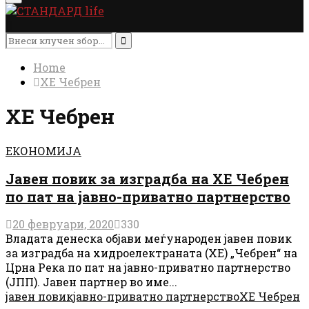
Menu
Search
for:
Search
Home
ХЕ Чебрен
ХЕ Чебрен
ЕКОНОМИЈА
Јавен повик за изградба на ХЕ Чебрен
по пат на јавно-приватно партнерство
20 февруари, 2020
330
Владата денеска објави меѓународен јавен повик
за изградба на хидроелектраната (ХЕ) „Чебрен“ на
Црна Река по пат на јавно-приватно партнерство
(ЈПП). Јавен партнер во име...
јавен повик
јавно-приватно партнерство
ХЕ Чебрен