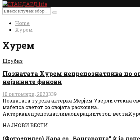
Primary
Menu
Search
Search
for:
Home
Хурем
Хурем
Шоубиз
Познатата Хурем непрепознатлива по опе
нејзините фанови
10 октомври, 2023
339
Познатата турска актерка Мерјем Узерли стекна све
маѓепса светот со својата раскошна...
Актерка
непрепознатлива
операциите
топ-вести
Хур
НАЈНОВИ ВЕСТИ
(Фото+видео) Дара со „Бангаранга“ ѝ ја дон