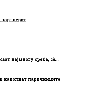
о партнерот
аат најмногу среќа, сè...
 ги наполнат паричниците