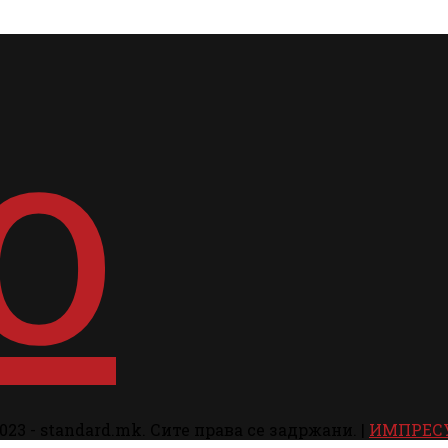
023 - standard.mk. Сите права се задржани. |
ИМПРЕС