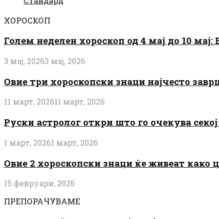
Стандард
ХОРОСКОП
Голем неделен хороскоп од 4 мај до 10 мај
3 мај, 2026
3 мај, 2026
Овие три хороскопски знаци најчесто завр
11 март, 2026
11 март, 2026
Руски астролог откри што го очекува секој 
1 март, 2026
1 март, 2026
Овие 2 хороскопски знаци ќе живеат како 
15 февруари, 2026
ПРЕПОРАЧУВАМЕ