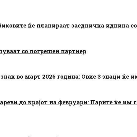
: Биковите ќе планираат заедничка иднина с
шуваат со погрешен партнер
знак во март 2026 година: Овие 3 знаци ќе им
цареви до крајот на февруари: Парите ќе им