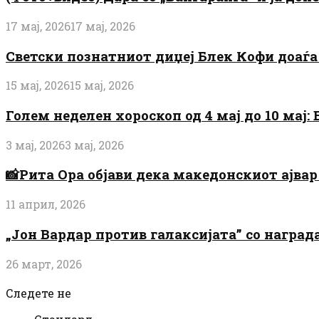
17 мај, 2026
17 мај, 2026
Светски познатниот диџеј Блек Кофи доаѓа н
15 мај, 2026
15 мај, 2026
Голем неделен хороскоп од 4 мај до 10 мај
3 мај, 2026
3 мај, 2026
📸Рита Ора објави дека македонскиот ајвар 
11 април, 2026
„Јон Вардар против галаксијата” со награ
26 март, 2026
Следете не