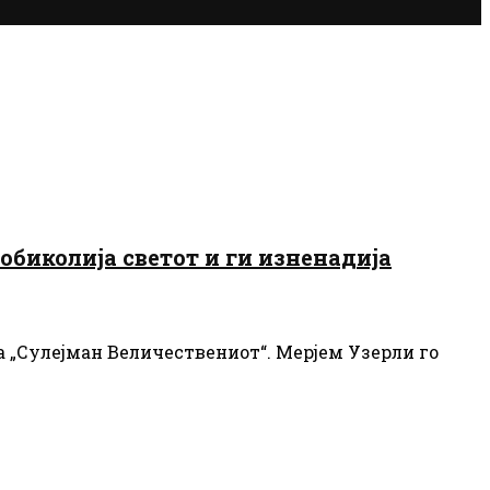
обиколија светот и ги изненадија
а „Сулејман Величествениот“. Мерјем Узерли го