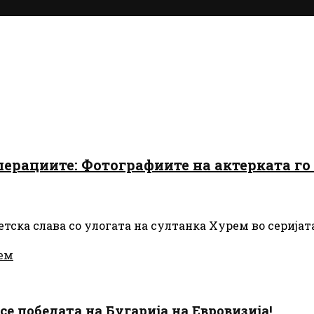
рациите: Фотографиите на актерката го 
тска слава со улогата на султанка Хурем во серијат
ем
есе победата на Бугарија на Евровизија!