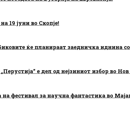
а 19 јуни во Скопје!
: Биковите ќе планираат заедничка иднина с
„Перустија“ е дел од нејзиниот избор во Нов
да на фестивал за научна фантастика во Мај