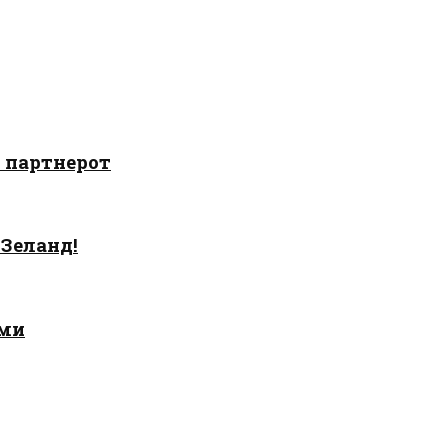
о партнерот
 Зеланд!
ами