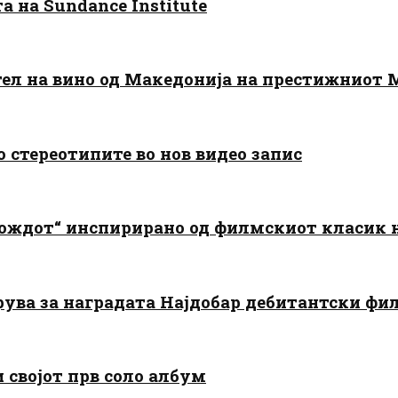
 на Sundance Institute
тел на вино од Македонија на престижниот 
о стереотипите во нов видео запис
дождот“ инспирирано од филмскиот класик
арува за наградата Најдобар дебитантски фи
и својот прв соло албум