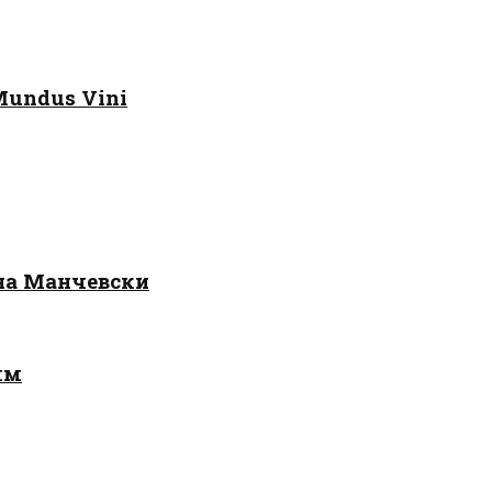
Mundus Vini
 на Манчевски
лм