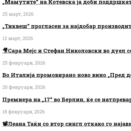
„Мамутите“ на Котевска ја доби поддршката
25 март, 2026
„Тиквеш“ прогласен за најдобар производи
12 март, 2026
🎥Сара Мејс и Стефан Николовски во дуел с
25 февруари, 2026
Во Италија промовирано ново вино „Пред 
20 февруари, 2026
Премиера на „17“ во Берлин, ќе се натпрев
18 февруари, 2026
📽️Леана Таќи со втор сингл откако го најав