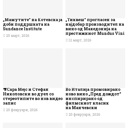
„Мамутите“ на Котевска ја
„Тиквеш“ прогласен за
доби поддршката на
најдобар производител на
Sundance Institute
вино од Македонија на
престижниот Mundus Vini
25 март, 2026
12 март, 2026
🎥Сара Мејс и Стефан
Во Италија промовирано
Николовски во дуел со
ново вино „Пред дождот“
стереотипите во нов видео
инспирирано од
запис
филмскиот класик
на Манчевски
25 февруари, 2026
20 февруари, 2026