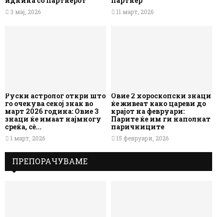
иднина со партнерот
партнер
3 мај, 2026
11 март, 2026
Руски астролог откри што
Овие 2 хороскопски знаци
го очекува секој знак во
ќе живеат како цареви до
март 2026 година: Овие 3
крајот на февруари:
знаци ќе имаат најмногу
Парите ќе им ги наполнат
среќа, сè...
паричниците
1 март, 2026
15 февруари, 2026
ПРЕПОРАЧУВАМЕ