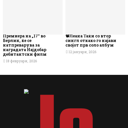
Премиера на „17“ во
📽️Леана Таќи со втор
Берлин, ќе се
сингл откако го најави
натпреварува за
својот прв соло албум
наградата Најдобар
12 јануари, 2026
дебитантски филм
18 февруари, 2026