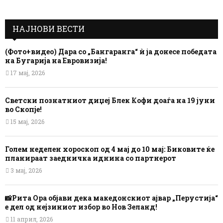
НАЈНОВИ ВЕСТИ
(Фото+видео) Дара со „Бангаранга“ ѝ ја донесе победата
на Бугарија на Евровизија!
17 мај, 2026
Светски познатниот диџеј Блек Кофи доаѓа на 19 јуни
во Скопје!
15 мај, 2026
Голем неделен хороскоп од 4 мај до 10 мај: Биковите ќе
планираат заедничка иднина со партнерот
3 мај, 2026
📸Рита Ора објави дека македонскиот ајвар „Перустија“
е дел од нејзиниот избор во Нов Зеланд!
11 април, 2026