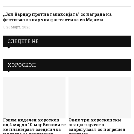
„Јон Вардар против галаксијата” со награда на
фестивал за научна фантастика во Мајами
26 март, 2026
СЛЕДЕТЕ НЕ
ХОРОСКОП
Голем неделен хороскоп
Овие три хороскопски
од 4 мај до 10 мај: Биковите
знаци најчесто
ќе планираат заедничка
завршуваат со погрешен