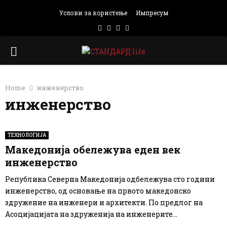
Услови за користење
Импресум
Facebook
Instagram
Email
Rss
PRIMARY
MENU
Home
инженерство
инженерство
ТЕХНОЛОГИЈА
Македонија обележува еден век
инженерство
Република Северна Македонија одбележува сто години
инженерство, од основање на првото македонско
здружение на инженери и архитекти. По предлог на
Асоцијацијата на здруженија на инженерите...