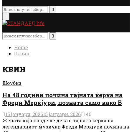
Search
for:
Search
Primary
Menu
Search
for:
Search
Home
квин
квин
Шоубиз
На 48 години почина тајната ќерка на
Фреди Меркјури, позната само како Б
15 јануари, 2026
15 јануари, 2026
146
Жената која тврдеше дека е тајната ќерка на
легендарниот музичар Фреди Меркјури почина на