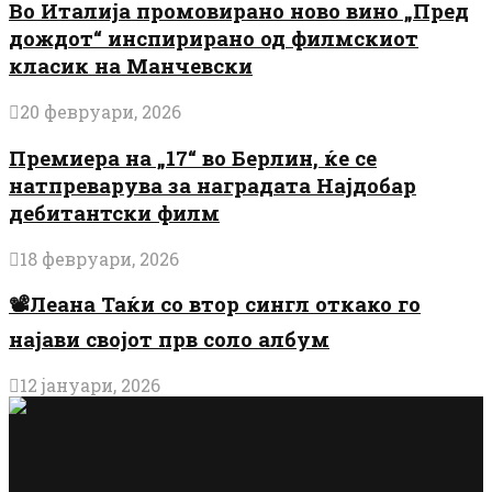
Во Италија промовирано ново вино „Пред
дождот“ инспирирано од филмскиот
класик на Манчевски
20 февруари, 2026
Премиера на „17“ во Берлин, ќе се
натпреварува за наградата Најдобар
дебитантски филм
18 февруари, 2026
📽️Леана Таќи со втор сингл откако го
најави својот прв соло албум
12 јануари, 2026