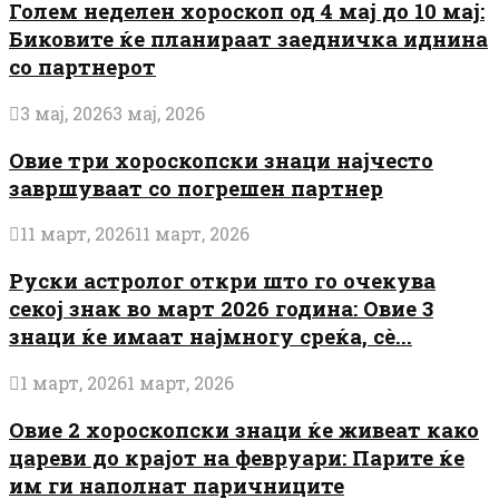
Голем неделен хороскоп од 4 мај до 10 мај:
Биковите ќе планираат заедничка иднина
со партнерот
3 мај, 2026
3 мај, 2026
Овие три хороскопски знаци најчесто
завршуваат со погрешен партнер
11 март, 2026
11 март, 2026
Руски астролог откри што го очекува
секој знак во март 2026 година: Овие 3
знаци ќе имаат најмногу среќа, сè...
1 март, 2026
1 март, 2026
Овие 2 хороскопски знаци ќе живеат како
цареви до крајот на февруари: Парите ќе
им ги наполнат паричниците