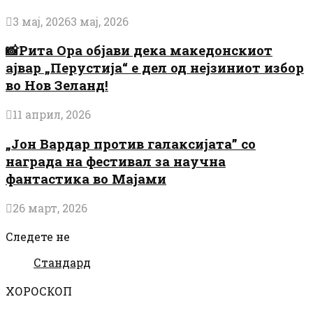
3 мај, 2026
3 мај, 2026
📸Рита Ора објави дека македонскиот
ајвар „Перустија“ е дел од нејзиниот избор
во Нов Зеланд!
11 април, 2026
„Јон Вардар против галаксијата” со
награда на фестивал за научна
фантастика во Мајами
26 март, 2026
Следете не
Стандард
ХОРОСКОП