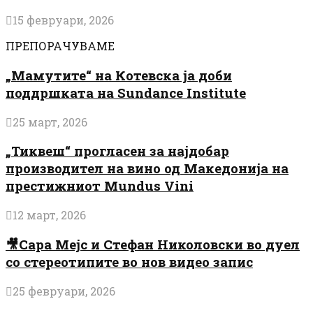
15 февруари, 2026
ПРЕПОРАЧУВАМЕ
„Мамутите“ на Котевска ја доби
поддршката на Sundance Institute
25 март, 2026
„Тиквеш“ прогласен за најдобар
производител на вино од Македонија на
престижниот Mundus Vini
12 март, 2026
🎥Сара Мејс и Стефан Николовски во дуел
со стереотипите во нов видео запис
25 февруари, 2026