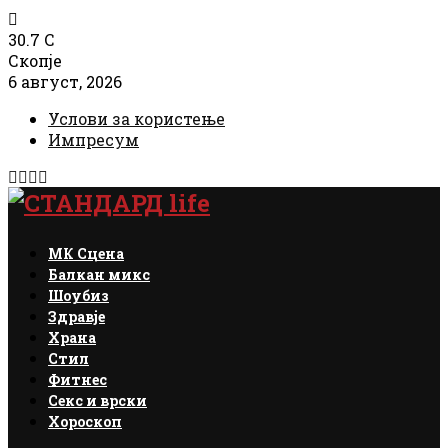
30.7
C
Скопје
6 август, 2026
Услови за користење
Импресум
Facebook
Instagram
Email
Rss
МК Сцена
Балкан микс
Шоубиз
Здравје
Храна
Стил
Фитнес
Секс и врски
Хороскоп