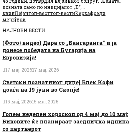
48 години, потврдил нејзиниот сопруг. Жената,
позната само по иницијалот „Б“,...
квин
Пејач
топ-вест
топ-вести
Ќерка
фреди
меркјури
НАЈНОВИ ВЕСТИ
(Фото+видео) Дара со „Бангаранга“ ѝ ја
донесе победата на Бугарија на
Евровизија!
17 мај, 2026
17 мај, 2026
Светски познатниот диџеј Блек Кофи
доаѓа на 19 јуни во Скопје!
15 мај, 2026
15 мај, 2026
Голем неделен хороскоп од 4 мај до 10 мај:
Биковите ќе планираат заедничка иднина
со партнерот