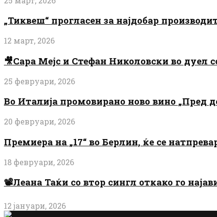
25 март, 2026
„Тиквеш“ прогласен за најдобар производи
12 март, 2026
🎥Сара Мејс и Стефан Николовски во дуел с
25 февруари, 2026
Во Италија промовирано ново вино „Пред 
20 февруари, 2026
Премиера на „17“ во Берлин, ќе се натпрев
18 февруари, 2026
📽️Леана Таќи со втор сингл откако го најав
12 јануари, 2026