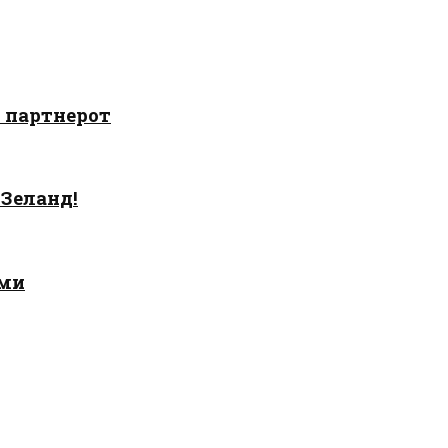
о партнерот
 Зеланд!
ами