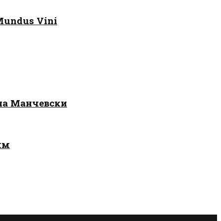
Mundus Vini
 на Манчевски
лм