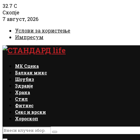
32.7
C
Скопје
7 август, 2026
Услови за користење
Импресум
Facebook
Instagram
Email
Rss
МК Сцена
Балкан микс
Шоубиз
Здравје
Храна
Стил
Фитнес
Секс и врски
Хороскоп
Search
Search
for: