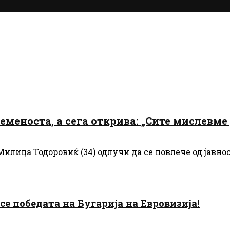
еноста, а сега открива: „Сите мислевме д
лица Тодоровиќ (34) одлучи да се повлече од јавноста
есе победата на Бугарија на Евровизија!