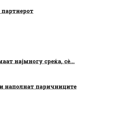
о партнерот
аат најмногу среќа, сè...
 ги наполнат паричниците