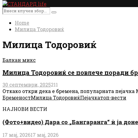
Primary
Menu
Search
Search
for:
Home
Милица Тодоровиќ
Милица Тодоровиќ
Балкан микс
Милица Тодоровиќ се повлече поради брем
30 септември, 2025
211
Откако откри дека е бремена, популарната пејачка Ми
Бременост
Милица Тодоровиќ
Пејачка
топ-вести
НАЈНОВИ ВЕСТИ
(Фото+видео) Дара со „Бангаранга“ ѝ ја дон
17 мај, 2026
17 мај, 2026