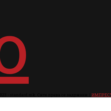
023 - standard.mk. Сите права се задржани. |
ИМПРЕС