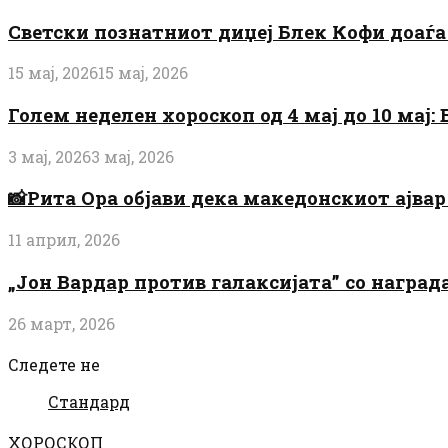
Светски познатниот диџеј Блек Кофи доаѓа н
15 мај, 2026
15 мај, 2026
Голем неделен хороскоп од 4 мај до 10 мај
3 мај, 2026
3 мај, 2026
📸Рита Ора објави дека македонскиот ајвар 
11 април, 2026
„Јон Вардар против галаксијата” со награ
26 март, 2026
Следете не
Стандард
ХОРОСКОП