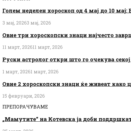
Голем неделен хороскоп од 4 мај до 10 мај
3 мај, 2026
3 мај, 2026
Овие три хороскопски знаци најчесто завр
11 март, 2026
11 март, 2026
Руски астролог откри што го очекува секој 
1 март, 2026
1 март, 2026
Овие 2 хороскопски знаци ќе живеат како 
15 февруари, 2026
ПРЕПОРАЧУВАМЕ
„Мамутите“ на Котевска ја доби поддршката