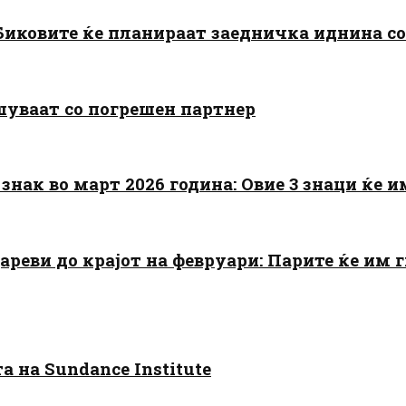
: Биковите ќе планираат заедничка иднина с
шуваат со погрешен партнер
знак во март 2026 година: Овие 3 знаци ќе им
цареви до крајот на февруари: Парите ќе им
 на Sundance Institute