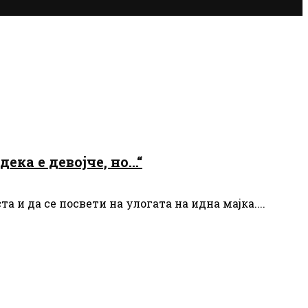
ека е девојче, но…“
 и да се посвети на улогата на идна мајка....