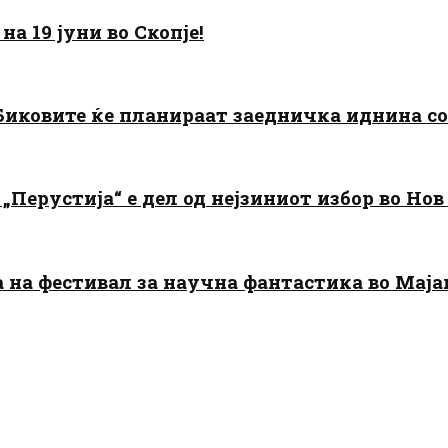
а 19 јуни во Скопје!
: Биковите ќе планираат заедничка иднина с
„Перустија“ е дел од нејзиниот избор во Нов
да на фестивал за научна фантастика во Мај