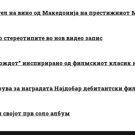
тел на вино од Македонија на престижниот 
о стереотипите во нов видео запис
дождот“ инспирирано од филмскиот класик
арува за наградата Најдобар дебитантски фи
и својот прв соло албум