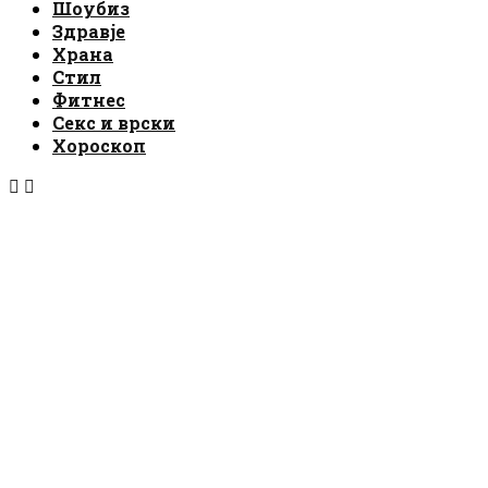
Шоубиз
Здравје
Храна
Стил
Фитнес
Секс и врски
Хороскоп