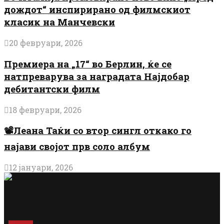
дождот“ инспирирано од филмскиот
класик на Манчевски
20 февруари, 2026
Премиера на „17“ во Берлин, ќе се
натпреварува за наградата Најдобар
дебитантски филм
18 февруари, 2026
📽️Леана Таќи со втор сингл откако го
најави својот прв соло албум
12 јануари, 2026