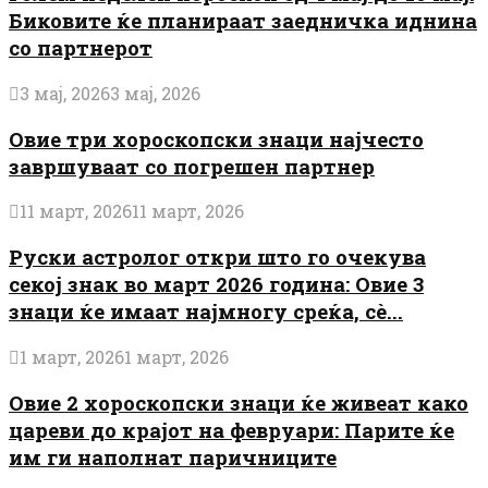
Биковите ќе планираат заедничка иднина
со партнерот
3 мај, 2026
3 мај, 2026
Овие три хороскопски знаци најчесто
завршуваат со погрешен партнер
11 март, 2026
11 март, 2026
Руски астролог откри што го очекува
секој знак во март 2026 година: Овие 3
знаци ќе имаат најмногу среќа, сè...
1 март, 2026
1 март, 2026
Овие 2 хороскопски знаци ќе живеат како
цареви до крајот на февруари: Парите ќе
им ги наполнат паричниците