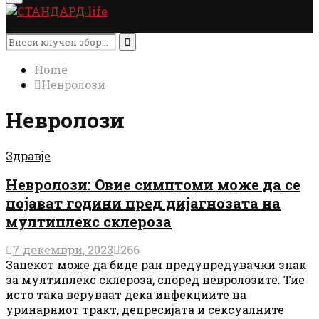
Menu
Search
for:
Search
Home
Невролози
Невролози
Здравје
Невролози: Овие симптоми може да се
појават години пред дијагнозата на
мултиплекс склероза
7 декември, 2023
266
Запекот може да биде ран предупредувачки знак
за мултиплекс склероза, според невролозите. Тие
исто така веруваат дека инфекциите на
уринарниот тракт, депресијата и сексуалните