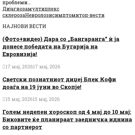
проблеми...
Дијагноза
мултиплекс
склероза
Невролози
симптоми
топ-вести
НАЈНОВИ ВЕСТИ
(Фото+видео) Дара со „Бангаранга“ ѝ ја
донесе победата на Бугарија на
Евровизија!
17 мај, 2026
17 мај, 2026
Светски познатниот диџеј Блек Кофи
доаѓа на 19 јуни во Скопје!
15 мај, 2026
15 мај, 2026
Голем неделен хороскоп од 4 мај до 10 мај:
Биковите ќе планираат заедничка иднина
со партнерот