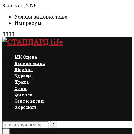
8 август, 2026
Услови за користење
Импресум
Facebook
Instagram
Email
Rss
МК Сцена
Балкан микс
Шоубиз
Здравје
Храна
Стил
Фитнес
Секс и врски
Хороскоп
Search
for:
Search
Primary