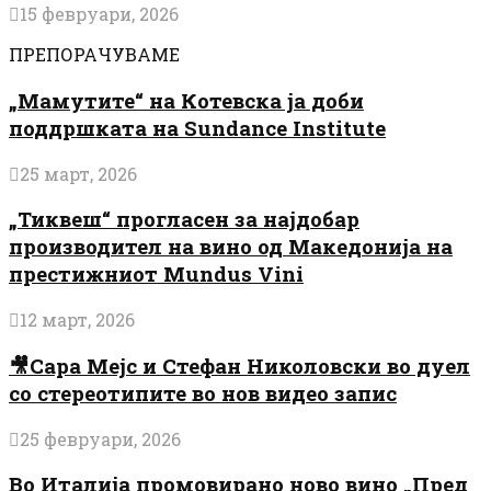
15 февруари, 2026
ПРЕПОРАЧУВАМЕ
„Мамутите“ на Котевска ја доби
поддршката на Sundance Institute
25 март, 2026
„Тиквеш“ прогласен за најдобар
производител на вино од Македонија на
престижниот Mundus Vini
12 март, 2026
🎥Сара Мејс и Стефан Николовски во дуел
со стереотипите во нов видео запис
25 февруари, 2026
Во Италија промовирано ново вино „Пред