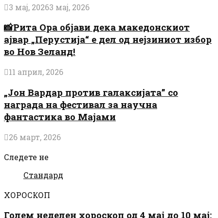
3 мај, 2026
3 мај, 2026
📸Рита Ора објави дека македонскиот
ајвар „Перустија“ е дел од нејзиниот избор
во Нов Зеланд!
11 април, 2026
„Јон Вардар против галаксијата” со
награда на фестивал за научна
фантастика во Мајами
26 март, 2026
Следете не
Стандард
ХОРОСКОП
Голем неделен хороскоп од 4 мај до 10 мај: