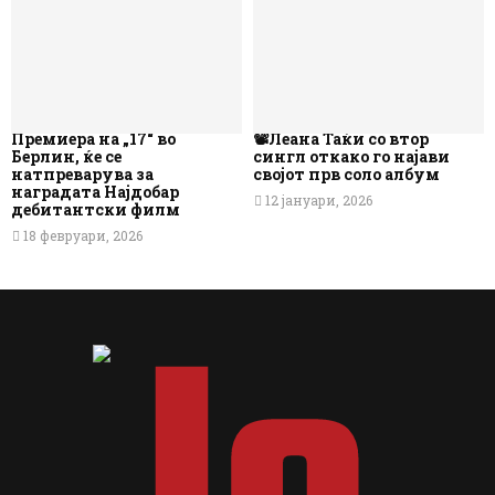
Премиера на „17“ во
📽️Леана Таќи со втор
Берлин, ќе се
сингл откако го најави
натпреварува за
својот прв соло албум
наградата Најдобар
12 јануари, 2026
дебитантски филм
18 февруари, 2026