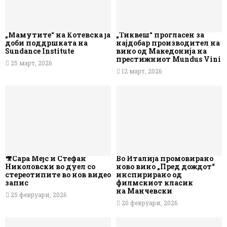
„Мамутите“ на Котевска ја
„Тиквеш“ прогласен за
доби поддршката на
најдобар производител на
Sundance Institute
вино од Македонија на
престижниот Mundus Vini
25 март, 2026
12 март, 2026
🎥Сара Мејс и Стефан
Во Италија промовирано
Николовски во дуел со
ново вино „Пред дождот“
стереотипите во нов видео
инспирирано од
запис
филмскиот класик
на Манчевски
25 февруари, 2026
20 февруари, 2026