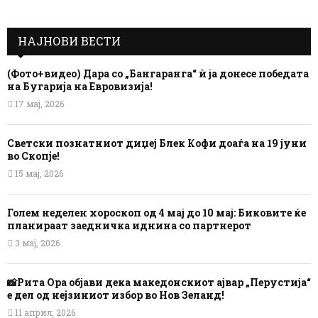
НАЈНОВИ ВЕСТИ
(Фото+видео) Дара со „Бангаранга“ ѝ ја донесе победата
на Бугарија на Евровизија!
17 мај, 2026
Светски познатниот диџеј Блек Кофи доаѓа на 19 јуни
во Скопје!
15 мај, 2026
Голем неделен хороскоп од 4 мај до 10 мај: Биковите ќе
планираат заедничка иднина со партнерот
3 мај, 2026
📸Рита Ора објави дека македонскиот ајвар „Перустија“
е дел од нејзиниот избор во Нов Зеланд!
11 април, 2026