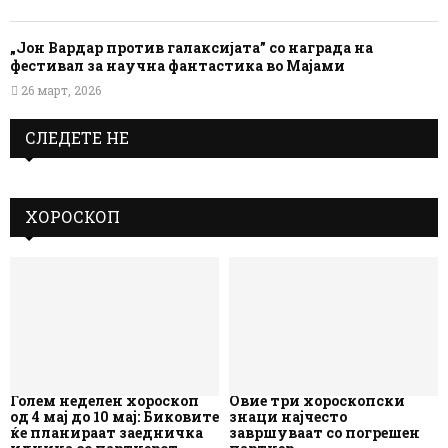
„Јон Вардар против галаксијата” со награда на
фестивал за научна фантастика во Мајами
26 март, 2026
СЛЕДЕТЕ НЕ
ХОРОСКОП
Голем неделен хороскоп
Овие три хороскопски
од 4 мај до 10 мај: Биковите
знаци најчесто
ќе планираат заедничка
завршуваат со погрешен