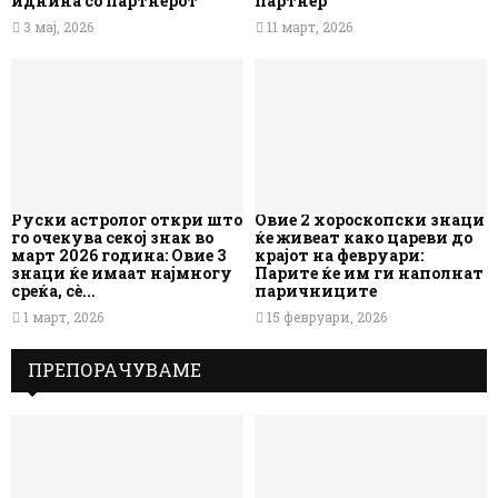
иднина со партнерот
партнер
3 мај, 2026
11 март, 2026
Руски астролог откри што
Овие 2 хороскопски знаци
го очекува секој знак во
ќе живеат како цареви до
март 2026 година: Овие 3
крајот на февруари:
знаци ќе имаат најмногу
Парите ќе им ги наполнат
среќа, сè...
паричниците
1 март, 2026
15 февруари, 2026
ПРЕПОРАЧУВАМЕ