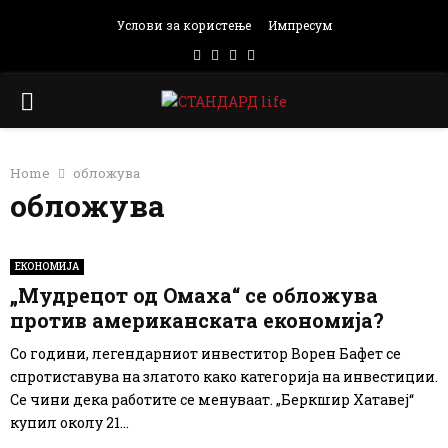
Услови за користење
Импресум
Facebook
Instagram
Email
Rss
PRIMARY
MENU
Home
обложува
обложува
ЕКОНОМИЈА
„Мудрецот од Омаха“ се обложува
против американската економија?
Со години, легендарниот инвеститор Ворен Бафет се
спротиставува на златото како категорија на инвестиции.
Се чини дека работите се менуваат. „Беркшир Хатавеј“
купил околу 21...