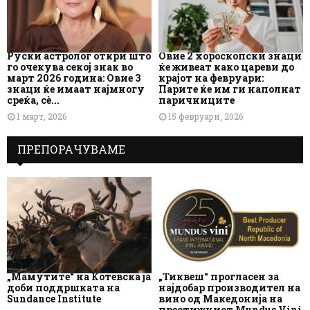
Руски астролог откри што
Овие 2 хороскопски знаци
го очекува секој знак во
ќе живеат како цареви до
март 2026 година: Овие 3
крајот на февруари:
знаци ќе имаат најмногу
Парите ќе им ги наполнат
среќа, сè...
паричниците
1 март, 2026
15 февруари, 2026
ПРЕПОРАЧУВАМЕ
„Мамутите“ на Котевска ја
„Тиквеш“ прогласен за
доби поддршката на
најдобар производител на
Sundance Institute
вино од Македонија на
престижниот Mundus Vini