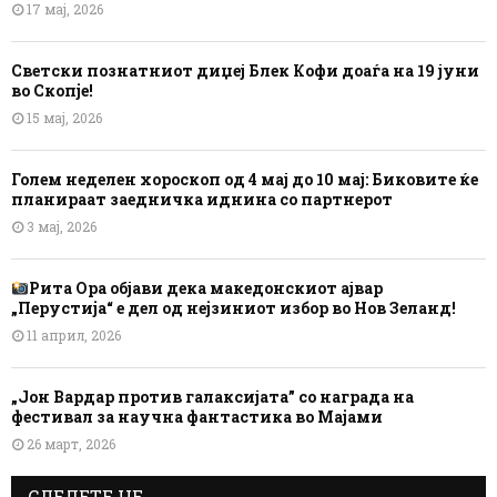
17 мај, 2026
Светски познатниот диџеј Блек Кофи доаѓа на 19 јуни
во Скопје!
15 мај, 2026
Голем неделен хороскоп од 4 мај до 10 мај: Биковите ќе
планираат заедничка иднина со партнерот
3 мај, 2026
Рита Ора објави дека македонскиот ајвар
„Перустија“ е дел од нејзиниот избор во Нов Зеланд!
11 април, 2026
„Јон Вардар против галаксијата” со награда на
фестивал за научна фантастика во Мајами
26 март, 2026
СЛЕДЕТЕ НЕ