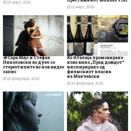
25 март, 2026
12 март, 2026
Сара Мејс и Стефан
Во Италија промовирано
Николовски во дуел со
ново вино „Пред дождот“
стереотипите во нов видео
инспирирано од
запис
филмскиот класик
на Манчевски
25 февруари, 2026
20 февруари, 2026