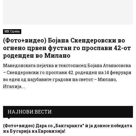
МК Сцена
(Фото+видео) Бојана Скендеровски во
огнено црвен фустан го прослави 42-от
роденден во Милано
Македонската пејачка и текстописец Бојана Атанасовска
– Скендеровски го прослави 42. роденден на 14 февруари
во еден од најубавите градови на светот – Милано,
Италија....
НАЈНОВИ ВЕСТИ
(Фото+видео) Дара со „Бангаранга“ ѝ ја донесе победата
на Бугарија на Евровизија!