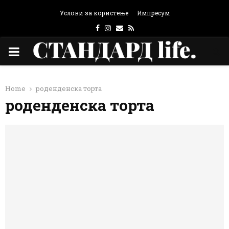
Услови за користење
Импресум
Facebook
Instagram
Email
Rss
PRIMARY
MENU
Home
роденденска торта
роденденска торта