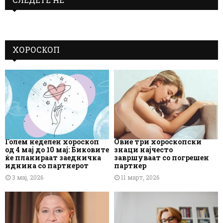
ХОРОСКОП
Голем неделен хороскоп
Овие три хороскопски
од 4 мај до 10 мај: Биковите
знаци најчесто
ќе планираат заедничка
завршуваат со погрешен
иднина со партнерот
партнер
3 мај, 2026
11 март, 2026