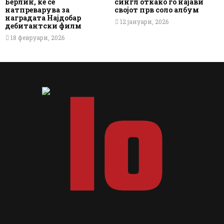
Берлин, ќе се
сингл откако го најави
натпреварува за
својот прв соло албум
наградата Најдобар
12 јануари, 2026
дебитантски филм
18 февруари, 2026