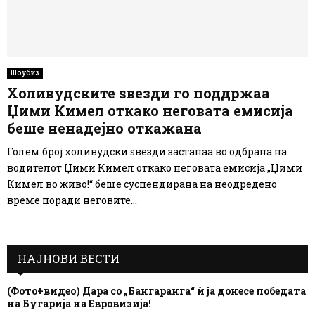
Шоубиз
Холивудските ѕвезди го поддржаа
Џими Кимел откако неговата емисија
беше ненадејно откажана
Голем број холивудски ѕвезди застанаа во одбрана на
водителот Џими Кимел откако неговата емисија „Џими
Кимел во живо!“ беше суспендирана на неодредено
време поради неговите...
НАЈНОВИ ВЕСТИ
(Фото+видео) Дара со „Бангаранга“ ѝ ја донесе победата
на Бугарија на Евровизија!