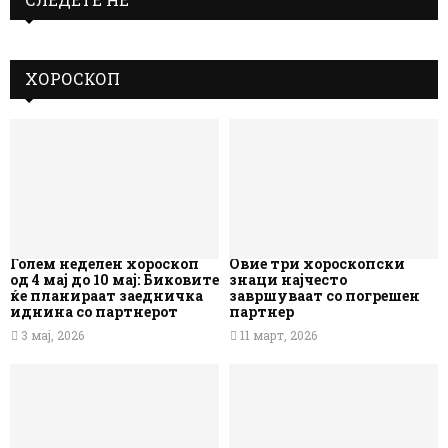
ХОРОСКОП
Голем неделен хороскоп
Овие три хороскопски
од 4 мај до 10 мај: Биковите
знаци најчесто
ќе планираат заедничка
завршуваат со погрешен
иднина со партнерот
партнер
3 мај, 2026
11 март, 2026