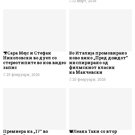
12 март, 2026
🎥Сара Мејс и Стефан
Во Италија промовирано
Николовски во дуел со
ново вино „Пред дождот“
стереотипите во нов видео
инспирирано од
запис
филмскиот класик
на Манчевски
25 февруари, 2026
20 февруари, 2026
Премиера на „17“ во
📽️Леана Таќи со втор