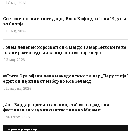
17 мај, 2026
Светски познатниот диџеј Блек Кофи доаѓа на 19 јуни
во Скопје!
15 мај, 2026
Голем неделен хороскоп од 4 мај до 10 мај: Биковите ќе
планираат заедничка иднина со партнерот
3 мај, 2026
📸Рита Ора објави дека македонскиот ајвар „Перустија“
е дел од нејзиниот избор во Нов Зеланд!
11 април, 2026
„Јон Вардар против галаксијата” со награда на
фестивал за научна фантастика во Мајами
26 март, 2026
СЛЕДЕТЕ НЕ