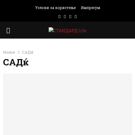
Услови за користење
Импресум
Facebook
Instagram
Email
Rss
PRIMARY
MENU
Home
САДќ
САДќ