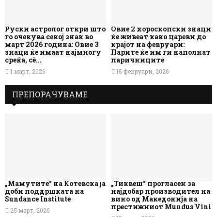
Руски астролог откри што
Овие 2 хороскопски знаци
го очекува секој знак во
ќе живеат како цареви до
март 2026 година: Овие 3
крајот на февруари:
знаци ќе имаат најмногу
Парите ќе им ги наполнат
среќа, сè...
паричниците
1 март, 2026
15 февруари, 2026
ПРЕПОРАЧУВАМЕ
„Мамутите“ на Котевска ја
„Тиквеш“ прогласен за
доби поддршката на
најдобар производител на
Sundance Institute
вино од Македонија на
престижниот Mundus Vini
25 март, 2026