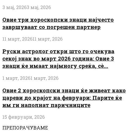
3 мај, 2026
3 мај, 2026
Овие три хороскопски знаци најчесто
завршуваат со погрешен партнер
11 март, 2026
11 март, 2026
Руски астролог откри што го очекува
секој знак во март 2026 година: Овие 3
знаци ќе имаат најмногу среќа, сè...
1 март, 2026
1 март, 2026
Овие 2 хороскопски знаци ќе живеат како
цареви до крајот на февруари: Парите ќе
им ги наполнат паричниците
15 февруари, 2026
ПРЕПОРАЧУВАМЕ