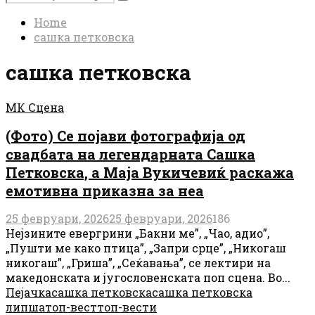
Search
for:
Home
сашка петковска
сашка петковска
МК Сцена
(Фото) Се појави фотографија од
свадбата на легендарната Сашка
Петковска, а Маја Вукичевиќ раскажа
емотивна приказна за неа
25 февруари, 2026
25 февруари, 2026
186
Нејзините евергрини „Бакни ме”, „Чао, адио”,
„Пушти ме како птица”, „Запри срце”, „Никогаш
никогаш”, „Гриша”, „Сеќавања”, се лектири на
македонската и југословенската поп сцена. Во...
Пејачка
сашка петковска
сашка петковска
липша
топ-вест
топ-вести