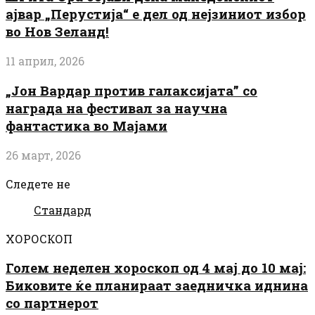
ајвар „Перустија“ е дел од нејзиниот избор
во Нов Зеланд!
11 април, 2026
„Јон Вардар против галаксијата” со
награда на фестивал за научна
фантастика во Мајами
26 март, 2026
Следете не
Стандард
ХОРОСКОП
Голем неделен хороскоп од 4 мај до 10 мај:
Биковите ќе планираат заедничка иднина
со партнерот