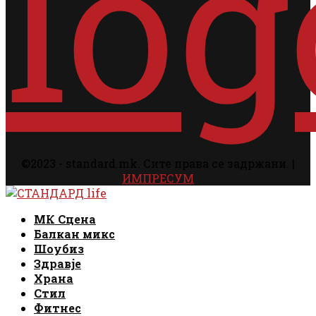
©2023 - standard.mk. Сите права се задржани. |
ИМПРЕСУМ
Facebook
Instagram
Email
Rss
Facebook
Instagram
Email
Rss
МК Сцена
Балкан микс
Шоубиз
Здравје
Храна
Стил
Фитнес