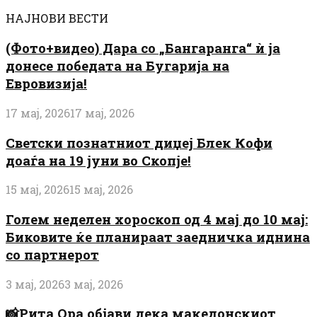
НАЈНОВИ ВЕСТИ
(Фото+видео) Дара со „Бангаранга“ ѝ ја
донесе победата на Бугарија на
Евровизија!
17 мај, 2026
17 мај, 2026
Светски познатниот диџеј Блек Кофи
доаѓа на 19 јуни во Скопје!
15 мај, 2026
15 мај, 2026
Голем неделен хороскоп од 4 мај до 10 мај:
Биковите ќе планираат заедничка иднина
со партнерот
3 мај, 2026
3 мај, 2026
📸Рита Ора објави дека македонскиот