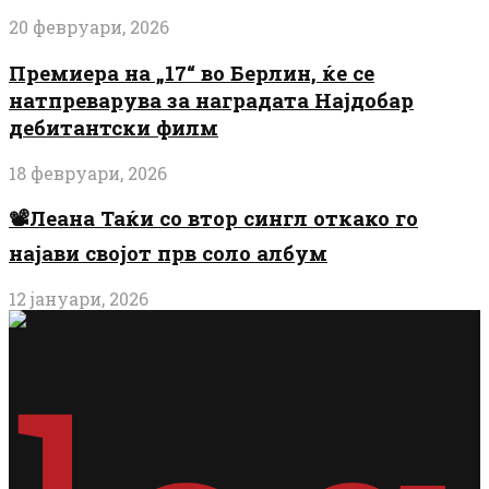
20 февруари, 2026
Премиера на „17“ во Берлин, ќе се
натпреварува за наградата Најдобар
дебитантски филм
18 февруари, 2026
📽️Леана Таќи со втор сингл откако го
најави својот прв соло албум
12 јануари, 2026