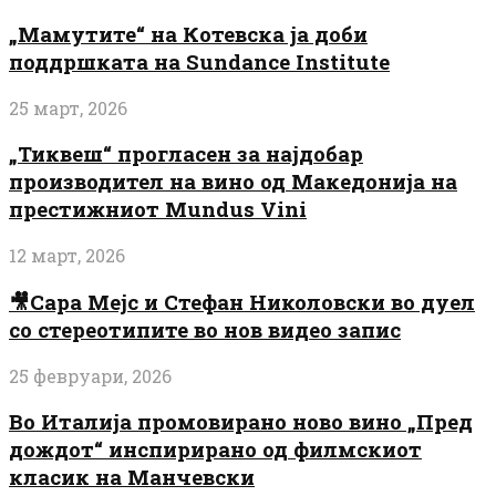
„Мамутите“ на Котевска ја доби
поддршката на Sundance Institute
25 март, 2026
„Тиквеш“ прогласен за најдобар
производител на вино од Македонија на
престижниот Mundus Vini
12 март, 2026
🎥Сара Мејс и Стефан Николовски во дуел
со стереотипите во нов видео запис
25 февруари, 2026
Во Италија промовирано ново вино „Пред
дождот“ инспирирано од филмскиот
класик на Манчевски