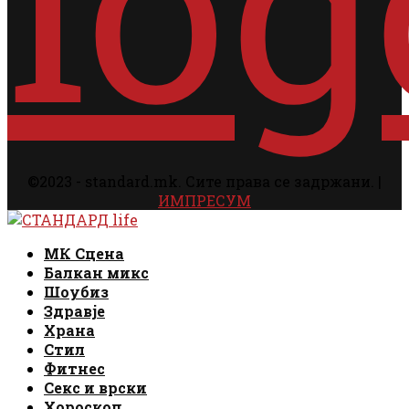
©2023 - standard.mk. Сите права се задржани. |
ИМПРЕСУМ
Facebook
Instagram
Email
Rss
Facebook
Instagram
Email
Rss
МК Сцена
Балкан микс
Шоубиз
Здравје
Храна
Стил
Фитнес
Секс и врски
Хороскоп