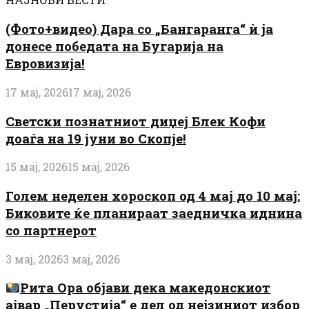
(Фото+видео) Дара со „Бангаранга“ ѝ ја
донесе победата на Бугарија на
Евровизија!
17 мај, 2026
17 мај, 2026
Светски познатниот диџеј Блек Кофи
доаѓа на 19 јуни во Скопје!
15 мај, 2026
15 мај, 2026
Голем неделен хороскоп од 4 мај до 10 мај:
Биковите ќе планираат заедничка иднина
со партнерот
3 мај, 2026
3 мај, 2026
Рита Ора објави дека македонскиот
ајвар „Перустија“ е дел од нејзиниот избор