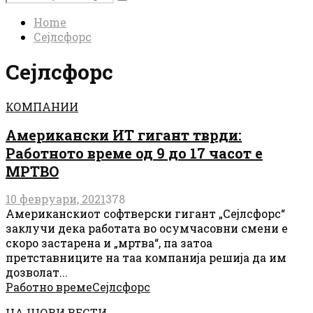
Search
for:
Home
Сејлсфорс
Сејлсфорс
КОМПАНИИ
Американски ИТ гигант тврди:
Работното време од 9 до 17 часот е
МРТВО
10 февруари, 2021
378
Американскиот софтверски гигант „Сејлсфорс“
заклучи дека работата во осумчасовни смени е
скоро застарена и „мртва“, па затоа
претставниците на таа компанија решија да им
дозволат...
Работно време
Сејлсфорс
НАЈНОВИ ВЕСТИ