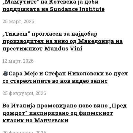
„Мамутите“ на Котевска ја доби
поддршката на Sundance Institute
25 март, 2026
„Тиквеш“ прогласен за најдобар
производител на вино од Македонија на
престижниот Mundus Vini
12 март, 2026
Сара Мејс и Стефан Николовски во дуел
со стереотипите во нов видео запис
25 февруари, 2026
Во Италија промовирано ново вино „Пред
дождот“ инспирирано од филмскиот
класик на Манчевски
20 февруари, 2026