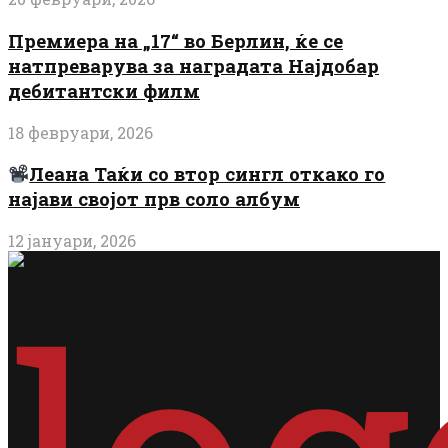
Премиера на „17“ во Берлин, ќе се
натпреварува за наградата Најдобар
дебитантски филм
18 февруари, 2026
Леана Таќи со втор сингл откако го
најави својот прв соло албум
12 јануари, 2026