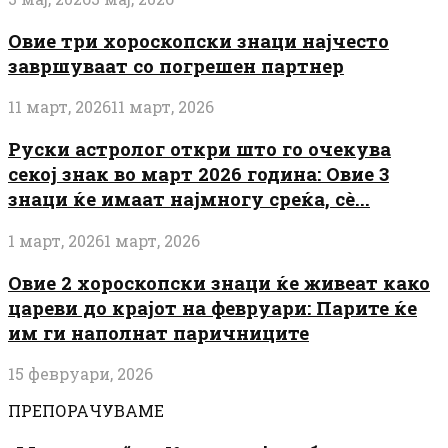
Овие три хороскопски знаци најчесто
завршуваат со погрешен партнер
11 март, 2026
11 март, 2026
Руски астролог откри што го очекува
секој знак во март 2026 година: Овие 3
знаци ќе имаат најмногу среќа, сè...
1 март, 2026
1 март, 2026
Овие 2 хороскопски знаци ќе живеат како
цареви до крајот на февруари: Парите ќе
им ги наполнат паричниците
15 февруари, 2026
ПРЕПОРАЧУВАМЕ