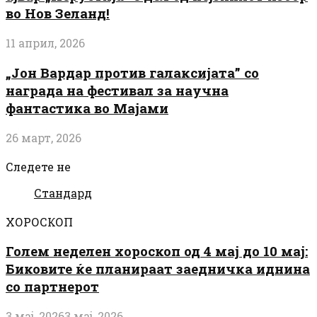
во Нов Зеланд!
11 април, 2026
„Јон Вардар против галаксијата” со
награда на фестивал за научна
фантастика во Мајами
26 март, 2026
Следете не
Стандард
ХОРОСКОП
Голем неделен хороскоп од 4 мај до 10 мај:
Биковите ќе планираат заедничка иднина
со партнерот
3 мај, 2026
3 мај, 2026