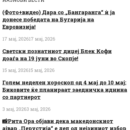
(Фото+видео) Дара со „Бангаранга“ ѝ ја
донесе победата на Бугарија на
Евровизија!
17 мај, 2026
17 мај, 2026
Светски познатниот диџеј Блек Кофи
доаѓа на 19 јуни во Скопје!
15 мај, 2026
15 мај, 2026
Голем неделен хороскоп од 4 мај до 10 мај:
Биковите ќе планираат заедничка иднина
со партнерот
3 мај, 2026
3 мај, 2026
📸Рита Ора објави дека македонскиот
ајвар „Перустија“ е дел од нејзиниот избор