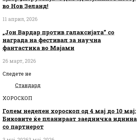
во Нов Зеланд!
11 април, 2026
„Јон Вардар против галаксијата” со
награда на фестивал за научна
фантастика во Мајами
26 март, 2026
Следете не
Стандард
ХОРОСКОП
Голем неделен хороскоп од 4 мај до 10 мај:
Биковите ќе планираат заедничка иднина
со партнерот
3 мај, 2026
3 мај, 2026