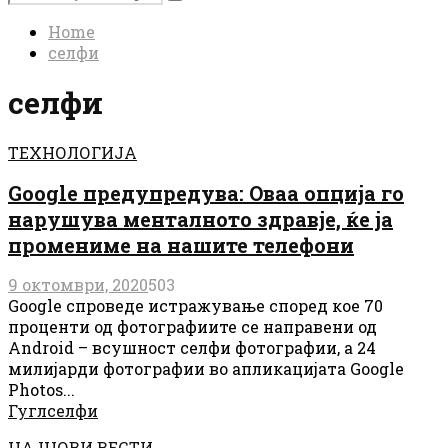
Search
for:
Home
селфи
селфи
ТЕХНОЛОГИЈА
Google предупредува: Оваа опција го
нарушува менталното здравје, ќе ja
промениме на нашите телефони
9 октомври, 2020
503
Google спроведе истражување според кое 70
проценти од фотографиите се направени од
Android – всушност селфи фотографии, а 24
милијарди фотографии во апликацијата Google
Photos...
Гугл
селфи
НАЈНОВИ ВЕСТИ