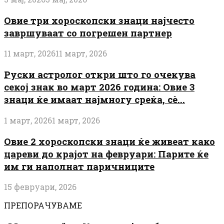
Овие три хороскопски знаци најчесто
завршуваат со погрешен партнер
11 март, 2026
11 март, 2026
Руски астролог откри што го очекува
секој знак во март 2026 година: Овие 3
знаци ќе имаат најмногу среќа, сè...
1 март, 2026
1 март, 2026
Овие 2 хороскопски знаци ќе живеат како
цареви до крајот на февруари: Парите ќе
им ги наполнат паричниците
15 февруари, 2026
ПРЕПОРАЧУВАМЕ