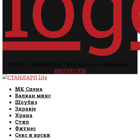
©2023 - standard.mk. Сите права се задржани. |
ИМПРЕСУМ
Facebook
Instagram
Email
Rss
Facebook
Instagram
Email
Rss
МК Сцена
Балкан микс
Шоубиз
Здравје
Храна
Стил
Фитнес
Секс и врски