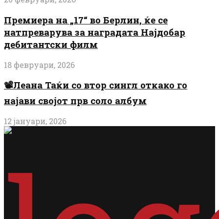
Премиера на „17“ во Берлин, ќе се
натпреварува за наградата Најдобар
дебитантски филм
18 февруари, 2026
📽️Леана Таќи со втор сингл откако го
најави својот прв соло албум
12 јануари, 2026