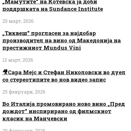
„Мамутите“ на Котевска ја доби
поддршката на Sundance Institute
25 март, 2026
„Тиквеш“ прогласен за најдобар
производител на вино од Македонија на
престижниот Mundus Vini
12 март, 2026
🎥Сара Мејс и Стефан Николовски во дуел
со стереотипите во нов видео запис
25 февруари, 2026
Во Италија промовирано ново вино „Пред
дождот“ инспирирано од филмскиот
класик на Манчевски
20 февруари, 2026