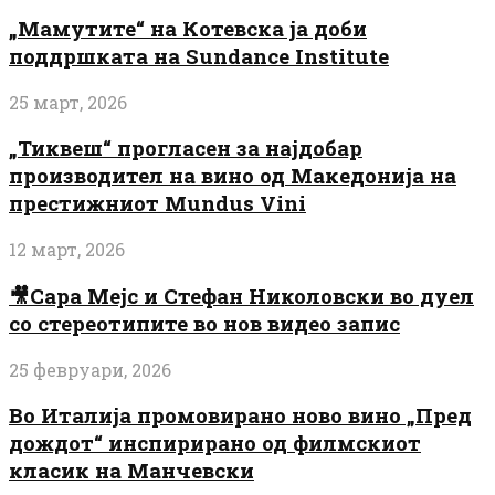
„Мамутите“ на Котевска ја доби
поддршката на Sundance Institute
25 март, 2026
„Тиквеш“ прогласен за најдобар
производител на вино од Македонија на
престижниот Mundus Vini
12 март, 2026
🎥Сара Мејс и Стефан Николовски во дуел
со стереотипите во нов видео запис
25 февруари, 2026
Во Италија промовирано ново вино „Пред
дождот“ инспирирано од филмскиот
класик на Манчевски