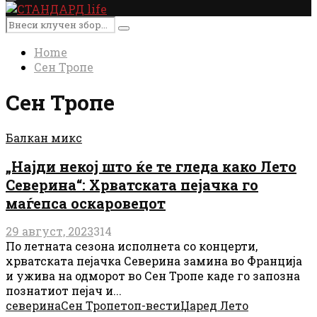
Primary
Menu
Search
Search
for:
Home
Сен Тропе
Сен Тропе
Балкан микс
„Најди некој што ќе те гледа како Лето
Северина“: Хрватската пејачка го
маѓепса оскаровецот
29 август, 2023
314
По летната сезона исполнета со концерти,
хрватската пејачка Северина замина во Франција
и ужива на одморот во Сен Тропе каде го запозна
познатиот пејач и...
северина
Сен Тропе
топ-вести
Џаред Лето