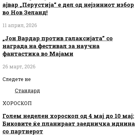
ајвар „Перустија“ е дел од нејзиниот избор
во Нов Зеланд!
11 април, 2026
„Јон Вардар против галаксијата” со
награда на фестивал за научна
фантастика во Мајами
26 март, 2026
Следете не
Стандард
ХОРОСКОП
Голем неделен хороскоп од 4 мај до 10 мај:
Биковите ќе планираат заедничка иднина
со партнерот