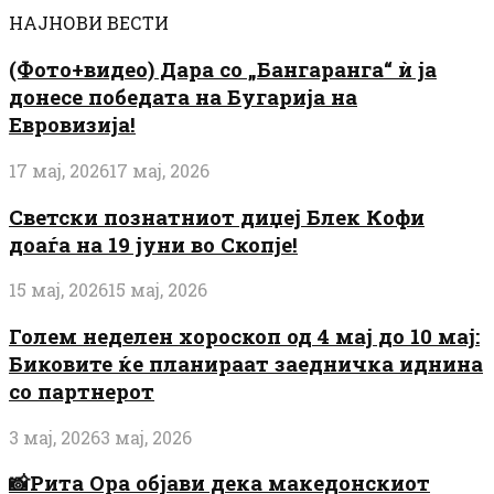
НАЈНОВИ ВЕСТИ
(Фото+видео) Дара со „Бангаранга“ ѝ ја
донесе победата на Бугарија на
Евровизија!
17 мај, 2026
17 мај, 2026
Светски познатниот диџеј Блек Кофи
доаѓа на 19 јуни во Скопје!
15 мај, 2026
15 мај, 2026
Голем неделен хороскоп од 4 мај до 10 мај:
Биковите ќе планираат заедничка иднина
со партнерот
3 мај, 2026
3 мај, 2026
📸Рита Ора објави дека македонскиот