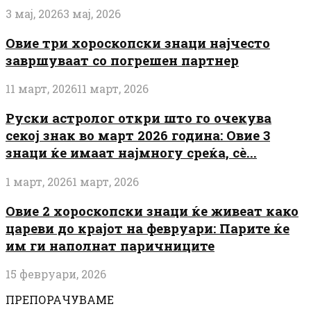
3 мај, 2026
3 мај, 2026
Овие три хороскопски знаци најчесто
завршуваат со погрешен партнер
11 март, 2026
11 март, 2026
Руски астролог откри што го очекува
секој знак во март 2026 година: Овие 3
знаци ќе имаат најмногу среќа, сè...
1 март, 2026
1 март, 2026
Овие 2 хороскопски знаци ќе живеат како
цареви до крајот на февруари: Парите ќе
им ги наполнат паричниците
15 февруари, 2026
ПРЕПОРАЧУВАМЕ