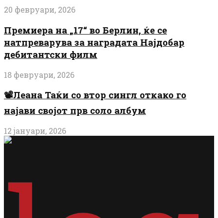
20 февруари, 2026
Премиера на „17“ во Берлин, ќе се
натпреварува за наградата Најдобар
дебитантски филм
18 февруари, 2026
📽️Леана Таќи со втор сингл откако го
најави својот прв соло албум
12 јануари, 2026