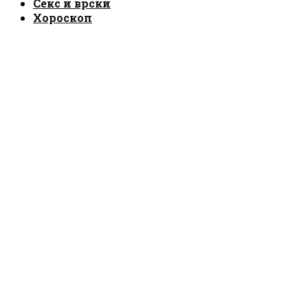
Секс и врски
Хороскоп