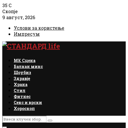
35
C
Скопје
9 август, 2026
Услови за користење
Импресум
Facebook
Instagram
Email
Rss
МК Сцена
Балкан микс
Шоубиз
Здравје
Храна
Стил
Фитнес
Секс и врски
Хороскоп
Search
Search
for: