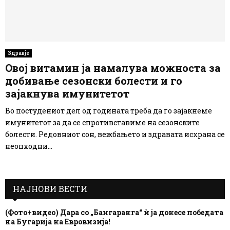
Здравје
Овој витамин ја намалува можноста за
добивање сезонски болести и го
зајакнува имунитетот
Во постудениот дел од годината треба да го зајакнеме
имунитетот за да се спротивставиме на сезонските
болести. Редовниот сон, вежбањето и здравата исхрана се
неопходни...
НАЈНОВИ ВЕСТИ
(Фото+видео) Дара со „Бангаранга“ ѝ ја донесе победата
на Бугарија на Евровизија!