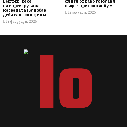
Берлин, ќе се
сингл откако го најави
натпреварува за
својот прв соло албум
наградата Најдобар
12 јануари, 2026
дебитантски филм
18 февруари, 2026