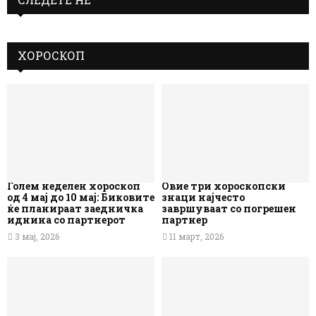
ХОРОСКОП
Голем неделен хороскоп
Овие три хороскопски
од 4 мај до 10 мај: Биковите
знаци најчесто
ќе планираат заедничка
завршуваат со погрешен
иднина со партнерот
партнер
3 мај, 2026
11 март, 2026