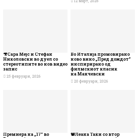
12 март, 2026
🎥Сара Мејс и Стефан
Во Италија промовирано
Николовски во дуел со
ново вино „Пред дождот“
стереотипите во нов видео
инспирирано од
запис
филмскиот класик
на Манчевски
25 февруари, 2026
20 февруари, 2026
Премиера на „17“ во
📽️Леана Таќи со втор