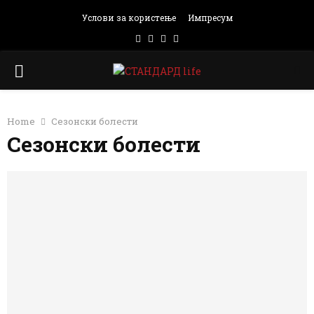
Услови за користење
Импресум
Facebook
Instagram
Email
Rss
PRIMARY
MENU
Home
Сезонски болести
Сезонски болести