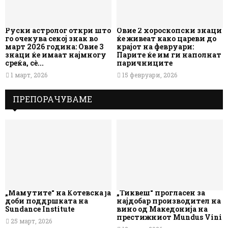
Руски астролог откри што
Овие 2 хороскопски знаци
го очекува секој знак во
ќе живеат како цареви до
март 2026 година: Овие 3
крајот на февруари:
знаци ќе имаат најмногу
Парите ќе им ги наполнат
среќа, сè...
паричниците
1 март, 2026
15 февруари, 2026
ПРЕПОРАЧУВАМЕ
„Мамутите“ на Котевска ја
„Тиквеш“ прогласен за
доби поддршката на
најдобар производител на
Sundance Institute
вино од Македонија на
престижниот Mundus Vini
25 март, 2026