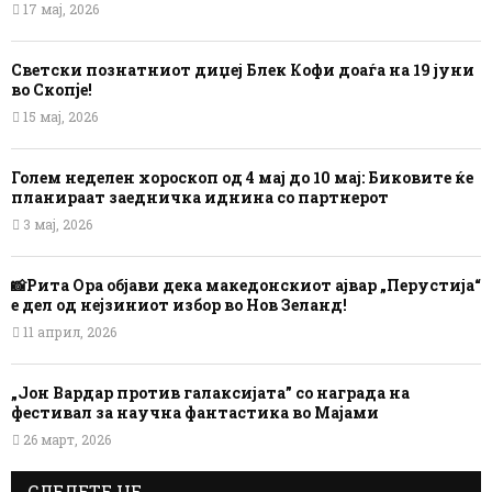
17 мај, 2026
Светски познатниот диџеј Блек Кофи доаѓа на 19 јуни
во Скопје!
15 мај, 2026
Голем неделен хороскоп од 4 мај до 10 мај: Биковите ќе
планираат заедничка иднина со партнерот
3 мај, 2026
📸Рита Ора објави дека македонскиот ајвар „Перустија“
е дел од нејзиниот избор во Нов Зеланд!
11 април, 2026
„Јон Вардар против галаксијата” со награда на
фестивал за научна фантастика во Мајами
26 март, 2026
СЛЕДЕТЕ НЕ