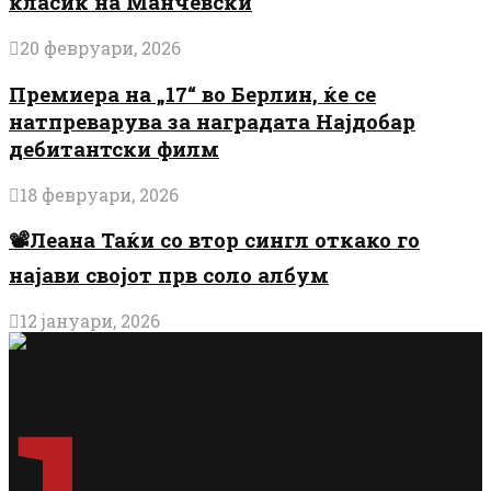
класик на Манчевски
20 февруари, 2026
Премиера на „17“ во Берлин, ќе се
натпреварува за наградата Најдобар
дебитантски филм
18 февруари, 2026
📽️Леана Таќи со втор сингл откако го
најави својот прв соло албум
12 јануари, 2026