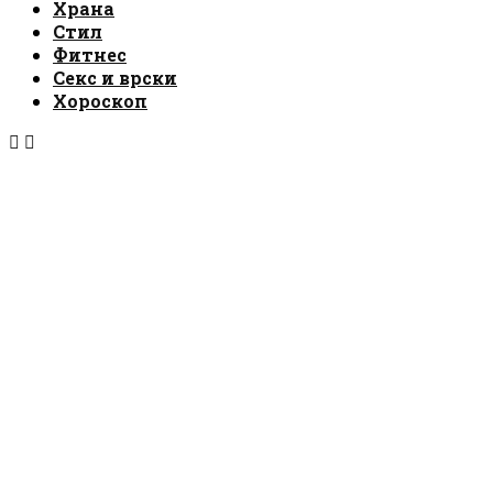
Храна
Стил
Фитнес
Секс и врски
Хороскоп