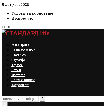
9 август, 2026
Услови за користење
Импресум
Facebook
Instagram
Email
Rss
МК Сцена
Балкан микс
Шоубиз
Здравје
Храна
Стил
Фитнес
Секс и врски
Хороскоп
Search
for:
Search
Primary