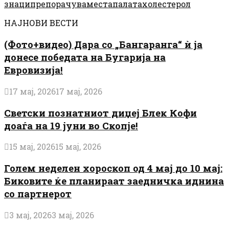
знаци
препорачуваме
стапалата
холестерол
НАЈНОВИ ВЕСТИ
(Фото+видео) Дара со „Бангаранга“ ѝ ја
донесе победата на Бугарија на
Евровизија!
17 мај, 2026
17 мај, 2026
Светски познатниот диџеј Блек Кофи
доаѓа на 19 јуни во Скопје!
15 мај, 2026
15 мај, 2026
Голем неделен хороскоп од 4 мај до 10 мај:
Биковите ќе планираат заедничка иднина
со партнерот
3 мај, 2026
3 мај, 2026