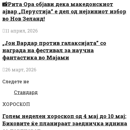
📸Рита Ора објави дека македонскиот
ајвар „Перустија“ е дел од нејзиниот избор
во Нов Зеланд!
11 април, 2026
„Јон Вардар против галаксијата” со
награда на фестивал за научна
фантастика во Мајами
26 март, 2026
Следете не
Стандард
ХОРОСКОП
Голем неделен хороскоп од 4 мај до 10 мај:
Биковите ќе планираат заедничка иднина