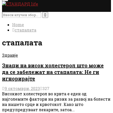
Menu
Search
for:
Search
Home
стапалата
стапалата
Здравје
Знаци на висок холестерол што може
да се забележат на стапалата: Не ги
игнорирајте
9 октомври, 2023
327
Високиот холестерол во крвта е еден од
најголемите фактори на ризик за развој на болести
на нашето срце и крвотокот. Како што
предупредуваат лекарите, затоа...