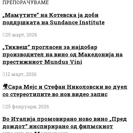
ПРЕПОРАЧУВАМЕ
„Мамутите“ на Котевска ја доби
поддршката на Sundance Institute
25 март, 2026
„Тиквеш“ прогласен за најдобар
производител на вино од Македонија на
престижниот Mundus Vini
12 март, 2026
🎥Сара Мејс и Стефан Николовски во дуел
со стереотипите во нов видео запис
25 февруари, 2026
Во Италија промовирано ново вино „Пред
дождот“ инспирирано од филмскиот