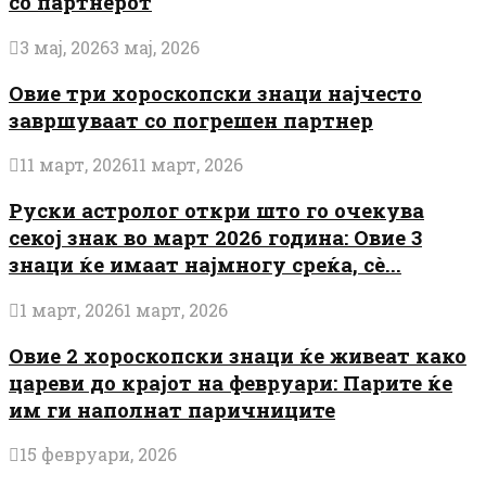
со партнерот
3 мај, 2026
3 мај, 2026
Овие три хороскопски знаци најчесто
завршуваат со погрешен партнер
11 март, 2026
11 март, 2026
Руски астролог откри што го очекува
секој знак во март 2026 година: Овие 3
знаци ќе имаат најмногу среќа, сè...
1 март, 2026
1 март, 2026
Овие 2 хороскопски знаци ќе живеат како
цареви до крајот на февруари: Парите ќе
им ги наполнат паричниците
15 февруари, 2026