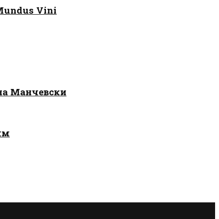
Mundus Vini
 на Манчевски
лм