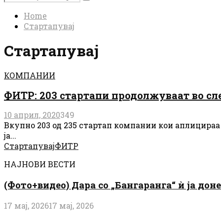
Search
for:
Home
Стартапувај
Стартапувај
КОМПАНИИ
ФИТР: 203 стартапи продолжуваат во сле
10 април, 2020
349
Вкупно 203 од 235 стартап компании кои аплицираа 
ја...
Стартапувај
ФИТР
НАЈНОВИ ВЕСТИ
(Фото+видео) Дара со „Бангаранга“ ѝ ја дон
17 мај, 2026
17 мај, 2026