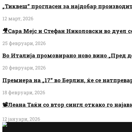
„Тиквеш“ прогласен за најдобар производи
12 март, 2026
🎥Сара Мејс и Стефан Николовски во дуел с
25 февруари, 2026
Во Италија промовирано ново вино „Пред 
20 февруари, 2026
Премиера на „17“ во Берлин, ќе се натпрев
18 февруари, 2026
📽️Леана Таќи со втор сингл откако го најав
12 јануари, 2026