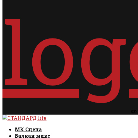
©2
Facebook
Instagram
Email
Rss
Facebook
Instagram
Email
Rss
МК Сцена
Балкан микс