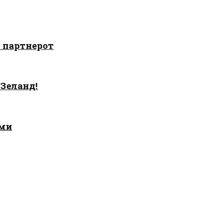
о партнерот
 Зеланд!
ами