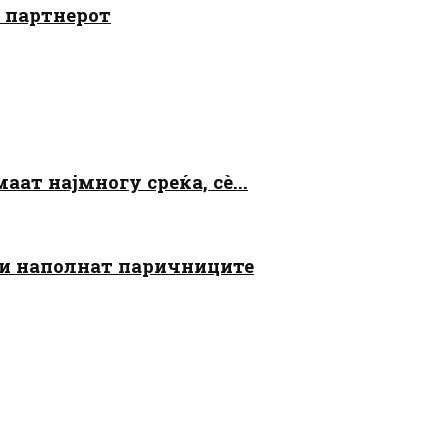
о партнерот
аат најмногу среќа, сè...
 ги наполнат паричниците