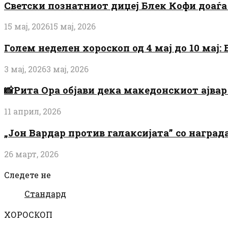
Светски познатниот диџеј Блек Кофи доаѓа н
15 мај, 2026
15 мај, 2026
Голем неделен хороскоп од 4 мај до 10 мај
3 мај, 2026
3 мај, 2026
📸Рита Ора објави дека македонскиот ајвар 
11 април, 2026
„Јон Вардар против галаксијата” со награ
26 март, 2026
Следете не
Стандард
ХОРОСКОП