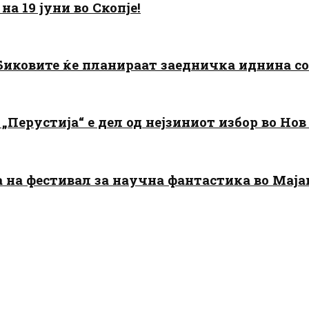
а 19 јуни во Скопје!
: Биковите ќе планираат заедничка иднина с
„Перустија“ е дел од нејзиниот избор во Нов
да на фестивал за научна фантастика во Мај