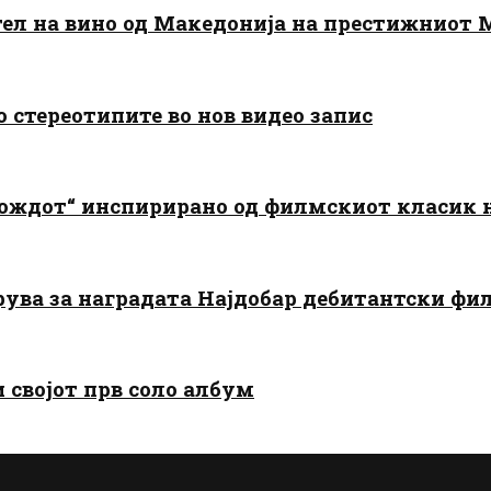
тел на вино од Македонија на престижниот 
о стереотипите во нов видео запис
дождот“ инспирирано од филмскиот класик
арува за наградата Најдобар дебитантски фи
и својот прв соло албум