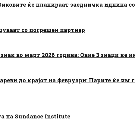
: Биковите ќе планираат заедничка иднина с
шуваат со погрешен партнер
знак во март 2026 година: Овие 3 знаци ќе им
цареви до крајот на февруари: Парите ќе им
 на Sundance Institute