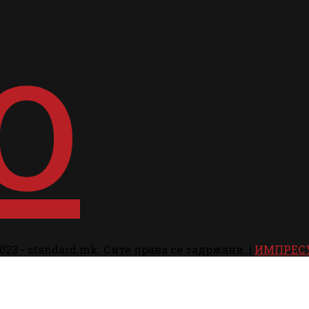
023 - standard.mk. Сите права се задржани. |
ИМПРЕС