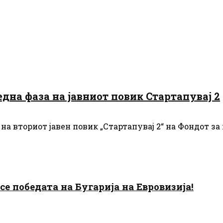
дна фаза на јавниот повик Стартапувај 2
на вториот јавен повик „Стартапувај 2“ на Фондот за
есе победата на Бугарија на Евровизија!