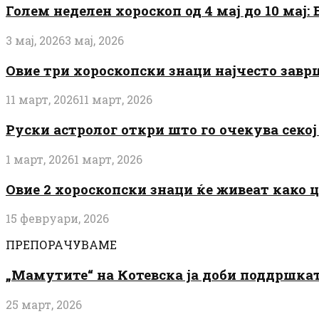
Голем неделен хороскоп од 4 мај до 10 мај
3 мај, 2026
3 мај, 2026
Овие три хороскопски знаци најчесто завр
11 март, 2026
11 март, 2026
Руски астролог откри што го очекува секој 
1 март, 2026
1 март, 2026
Овие 2 хороскопски знаци ќе живеат како 
15 февруари, 2026
ПРЕПОРАЧУВАМЕ
„Мамутите“ на Котевска ја доби поддршката
25 март, 2026