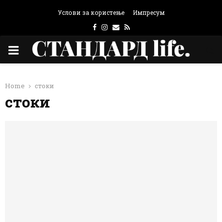
Услови за користење
Импресум
Facebook
Instagram
Email
Rss
PRIMARY
MENU
Home
стоки
стоки