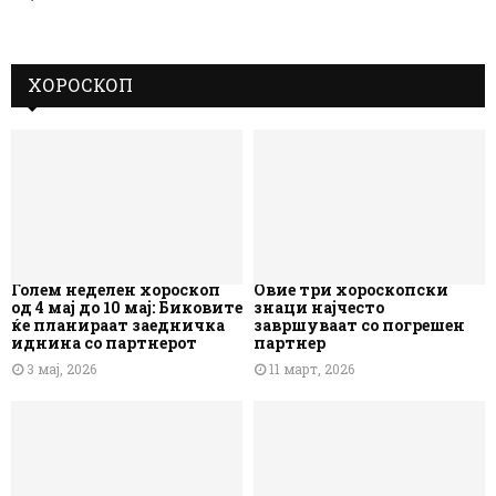
ХОРОСКОП
Голем неделен хороскоп
Овие три хороскопски
од 4 мај до 10 мај: Биковите
знаци најчесто
ќе планираат заедничка
завршуваат со погрешен
иднина со партнерот
партнер
3 мај, 2026
11 март, 2026