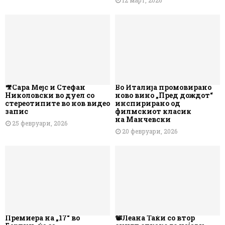
12 март, 2026
🎥Сара Мејс и Стефан
Во Италија промовирано
Николовски во дуел со
ново вино „Пред дождот“
стереотипите во нов видео
инспирирано од
запис
филмскиот класик
на Манчевски
25 февруари, 2026
20 февруари, 2026
Премиера на „17“ во
📽️Леана Таќи со втор