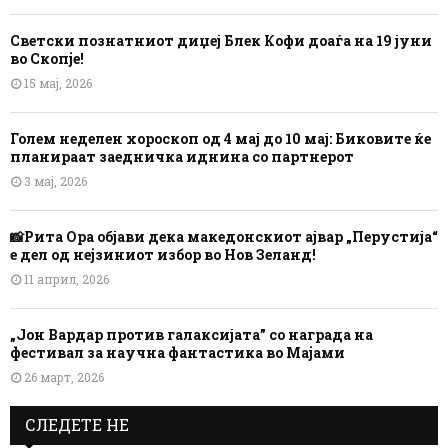
Светски познатниот диџеј Блек Кофи доаѓа на 19 јуни
во Скопје!
15 мај, 2026
Голем неделен хороскоп од 4 мај до 10 мај: Биковите ќе
планираат заедничка иднина со партнерот
3 мај, 2026
📸Рита Ора објави дека македонскиот ајвар „Перустија“
е дел од нејзиниот избор во Нов Зеланд!
11 април, 2026
„Јон Вардар против галаксијата” со награда на
фестивал за научна фантастика во Мајами
26 март, 2026
СЛЕДЕТЕ НЕ