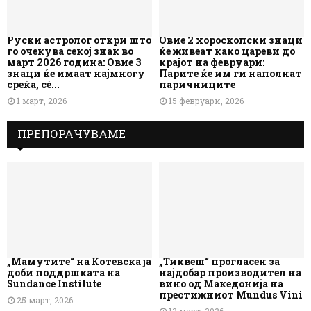
Руски астролог откри што
Овие 2 хороскопски знаци
го очекува секој знак во
ќе живеат како цареви до
март 2026 година: Овие 3
крајот на февруари:
знаци ќе имаат најмногу
Парите ќе им ги наполнат
среќа, сè...
паричниците
1 март, 2026
15 февруари, 2026
ПРЕПОРАЧУВАМЕ
„Мамутите“ на Котевска ја
„Тиквеш“ прогласен за
доби поддршката на
најдобар производител на
Sundance Institute
вино од Македонија на
престижниот Mundus Vini
25 март, 2026