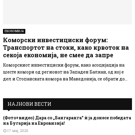
ЕКОНОМИЈА
Коморски инвестициски форум:
Транспортот на стоки, како крвоток на
секоја економија, не смее да запре
Коморскиот инвестициски форум, како асоцијација на
шесте комори од регионот на Западен Балкан, од кој е
дел и Стопанската комора на Македонија, се обрати до...
НАЈНОВИ ВЕСТИ
(Фото+видео) Дара со „Бангаранга“ ѝ ја донесе победата
на Бугарија на Евровизија!
17 мај, 2026