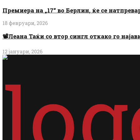
Премиера на „17“ во Берлин, ќе се натпрев
18 февруари, 2026
📽️Леана Таќи со втор сингл откако го најав
12 јануари, 2026