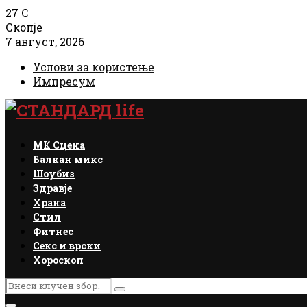
27
C
Скопје
7 август, 2026
Услови за користење
Импресум
Facebook
Instagram
Email
Rss
МК Сцена
Балкан микс
Шоубиз
Здравје
Храна
Стил
Фитнес
Секс и врски
Хороскоп
Search
Search
for: