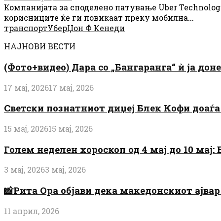
Компанијата за споделено патување Uber Technolog
корисниците ќе ги повикаат преку мобилна...
транспорт
Убер
Џон Ф Кенеди
НАЈНОВИ ВЕСТИ
(Фото+видео) Дара со „Бангаранга“ ѝ ја дон
17 мај, 2026
17 мај, 2026
Светски познатниот диџеј Блек Кофи доаѓа н
15 мај, 2026
15 мај, 2026
Голем неделен хороскоп од 4 мај до 10 мај
3 мај, 2026
3 мај, 2026
📸Рита Ора објави дека македонскиот ајвар 
11 април, 2026