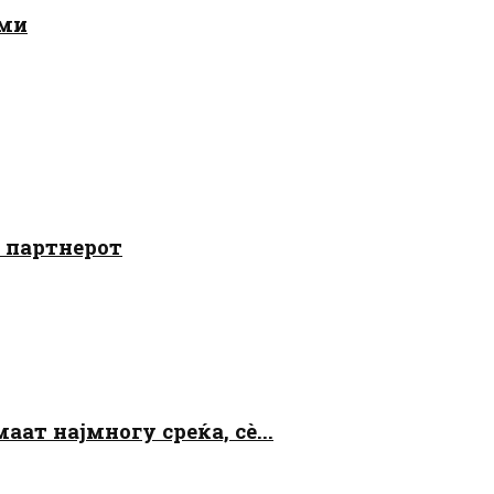
ами
о партнерот
аат најмногу среќа, сè...