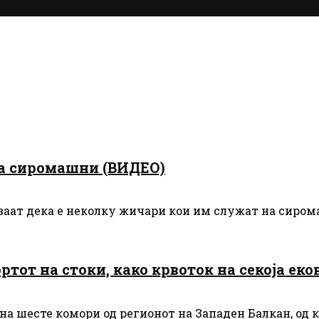
а сиромашни (ВИДЕО)
ваат дека е неколку жичари кои им служат на сиромаш
от на стоки, како крвоток на секоја екон
а шесте комори од регионот на Западен Балкан, од ко