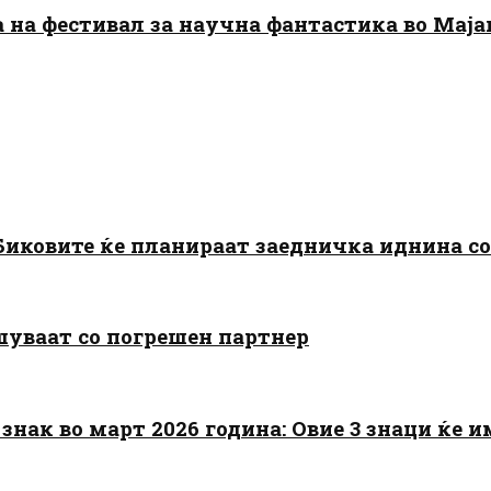
да на фестивал за научна фантастика во Мај
: Биковите ќе планираат заедничка иднина с
шуваат со погрешен партнер
знак во март 2026 година: Овие 3 знаци ќе им