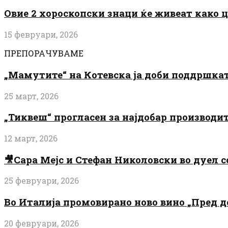
Овие 2 хороскопски знаци ќе живеат како 
15 февруари, 2026
ПРЕПОРАЧУВАМЕ
„Мамутите“ на Котевска ја доби поддршката
25 март, 2026
„Тиквеш“ прогласен за најдобар производи
12 март, 2026
🎥Сара Мејс и Стефан Николовски во дуел с
25 февруари, 2026
Во Италија промовирано ново вино „Пред 
20 февруари, 2026