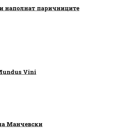
 ги наполнат паричниците
Mundus Vini
 на Манчевски