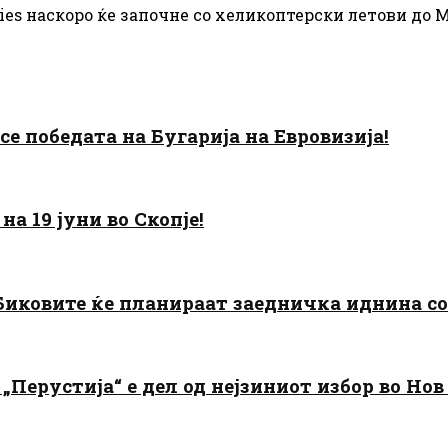
ies наскоро ќе започне со хеликоптерски летови до 
есе победата на Бугарија на Евровизија!
а 19 јуни во Скопје!
: Биковите ќе планираат заедничка иднина с
„Перустија“ е дел од нејзиниот избор во Нов