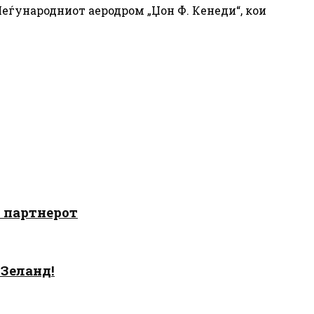
Меѓународниот аеродром „Џон Ф. Кенеди“, кои
о партнерот
 Зеланд!