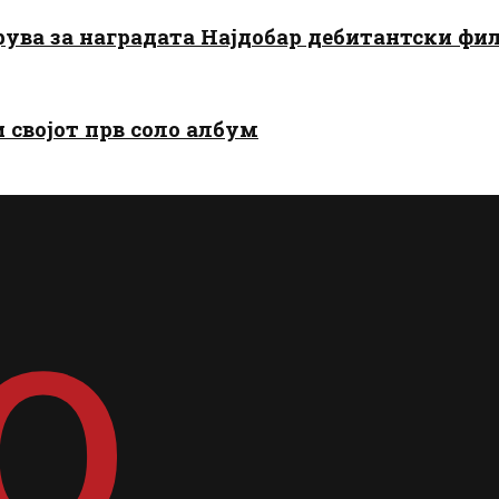
арува за наградата Најдобар дебитантски фи
и својот прв соло албум