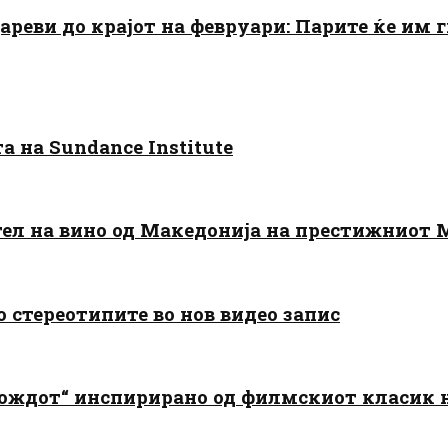
цареви до крајот на февруари: Парите ќе им
 на Sundance Institute
тел на вино од Македонија на престижниот 
о стереотипите во нов видео запис
дождот“ инспирирано од филмскиот класик