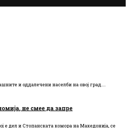
ните и оддалечени населби на овој град....
омија, не смее да запре
ј е дел и Стопанската комора на Македонија, се