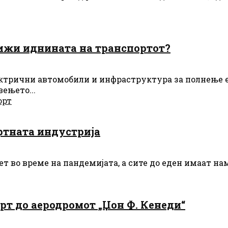
вижи иднината на транспортот?
трични автомобили и инфраструктура за полнење е 
ењето...
орт
ртната индустрија
ет во време на пандемијата, а сите до еден имаат на
рт до аеродромот „Џон Ф. Кенеди“