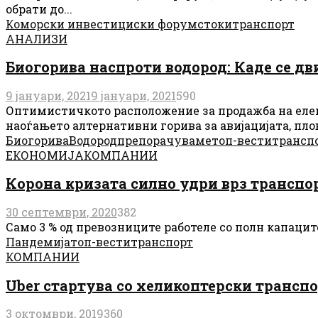
обрати до...
Коморски инвестициски форум
стоки
транспорт
АНАЛИЗИ
Биогорива наспроти водород: Каде се д
9 јануари, 2021
9 јануари, 2021
590
Оптимистичкото расположение за продажба на елек
наоѓањето алтернативни горива за авијацијата, плов
Биогорива
Водород
препорачуваме
топ-вести
трансп
ЕКОНОМИЈА
КОМПАНИИ
Корона кризата силно удри врз транспо
30 септември, 2020
382
Само 3 % од превозниците работеле со полн капацит
Пандемија
топ-вести
транспорт
КОМПАНИИ
Uber стартува со хеликоптерски транспо
3 октомври, 2019
360