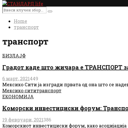
Primary
Menu
Search
Search
for:
Home
транспорт
транспорт
БИЗЛАЈФ
Градот каде што жичара е ТРАНСПОРТ з
6 март, 2021
449
Мексико Сити ја изгради првата од она што се наде
Мексико сити
транспорт
ЕКОНОМИЈА
Коморски инвестициски форум: Транспорт
19 февруари, 2021
386
Коморскиот инвестициски форум, како асоцијација н