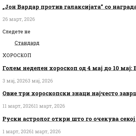
„Јон Вардар против галаксијата” со награ
26 март, 2026
Следете не
Стандард
ХОРОСКОП
Голем неделен хороскоп од 4 мај до 10 мај
3 мај, 2026
3 мај, 2026
Овие три хороскопски знаци најчесто завр
11 март, 2026
11 март, 2026
Руски астролог откри што го очекува секој 
1 март, 2026
1 март, 2026