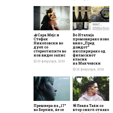
Сара Мејс и
Во Италија
Стефан
промовирано ново
Николовски во
вино „Пред
дуел со
дождот“
стереотипите во
инспирирано од
нов видео запис
филмскиот
класик
25 февруари, 2026
на Манчевски
20 февруари, 2026
Премиера на „17“
Леана Таќи со
во Берлин, ќе се
втор сингл откако