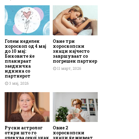
Голем неделен
Овие три
хороскоп од 4 мај
хороскопски
до 10 мај:
знаци најчесто
Биковите ќе
завршуваат со
планираат
погрешен партнер
заедничка
11 март, 2026
иднина со
партнерот
3 мај, 2026
Руски астролог
Овие 2
откри што го
хороскопски
очекува секој знак
знаци ќе живеат