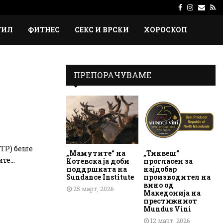
Facebook
Instagr
Emai
Rs
ТИЛ
ФИТНЕС
СЕКС И ВРСКИ
ХОРОСКОП
ПРЕПОРАЧУВАМЕ
ИТР) беше
„Мамутите“ на
„Тиквеш“
е...
Котевска ја доби
прогласен за
поддршката на
најдобар
Sundance Institute
производител на
вино од
25 март, 2026
Македонија на
престижниот
Mundus Vini
12 март, 2026