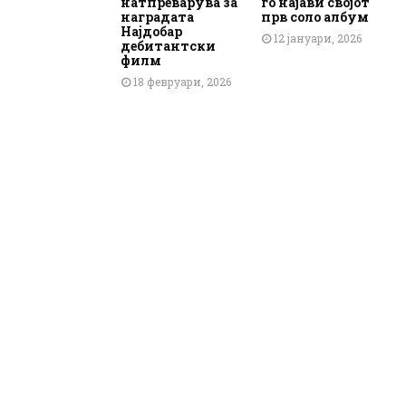
натпреварува за
го најави својот
наградата
прв соло албум
Најдобар
12 јануари, 2026
дебитантски
филм
18 февруари, 2026