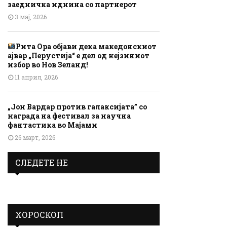
заедничка иднина со партнерот
3 мај, 2026
Рита Ора објави дека македонскиот
ајвар „Перустија“ е дел од нејзиниот
избор во Нов Зеланд!
11 април, 2026
„Јон Вардар против галаксијата” со
награда на фестивал за научна
фантастика во Мајами
26 март, 2026
СЛЕДЕТЕ НЕ
ХОРОСКОП