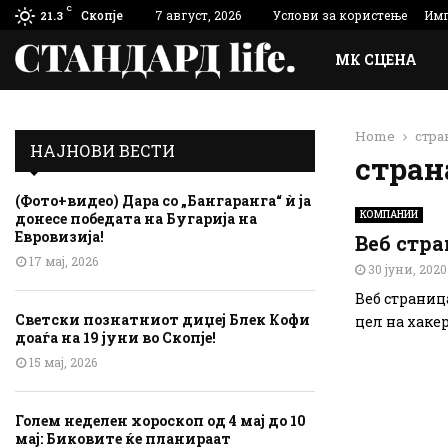
C
Скопје
7 август, 2026
Услови за користење
Имп
21.3
МК СЦЕНА
Home
стра
НАЈНОВИ ВЕСТИ
стран
(Фото+видео) Дара со „Бангаранга“ ѝ ја
КОМПАНИИ
донесе победата на Бугарија на
Евровизија!
Веб стр
17 мај, 2026
30 јуни, 2020
Веб страниц
Светски познатниот диџеј Блек Кофи
цел на хакер
доаѓа на 19 јуни во Скопје!
15 мај, 2026
Голем неделен хороскоп од 4 мај до 10
мај: Биковите ќе планираат