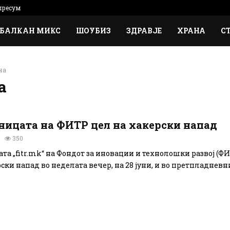
ресум
БАЛКАН МИКС
ШОУБИЗ
ЗДРАВЈЕ
ХРАНА
С
на
а
аницата на ФИТР цел на хакерски напад
350
ата „fitr.mk“ на Фондот за иновации и технолошки развој (Ф
ски напад во неделата вечер, на 28 јуни, и во претпладневнит