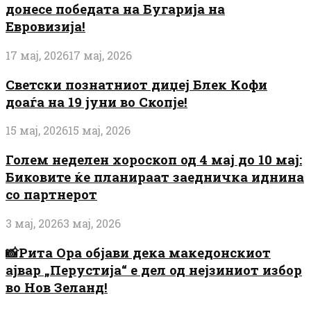
донесе победата на Бугарија на
Евровизија!
17 мај, 2026
17 мај, 2026
Светски познатниот диџеј Блек Кофи
доаѓа на 19 јуни во Скопје!
15 мај, 2026
15 мај, 2026
Голем неделен хороскоп од 4 мај до 10 мај:
Биковите ќе планираат заедничка иднина
со партнерот
3 мај, 2026
3 мај, 2026
📸Рита Ора објави дека македонскиот
ајвар „Перустија“ е дел од нејзиниот избор
во Нов Зеланд!