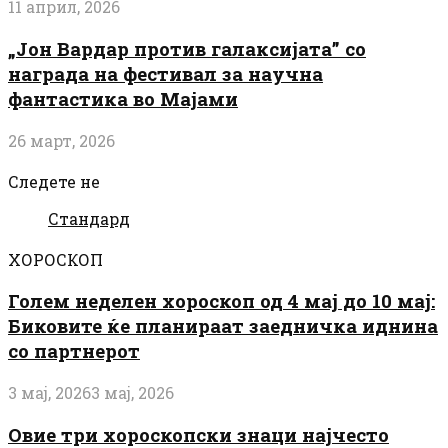
11 април, 2026
„Јон Вардар против галаксијата” со
награда на фестивал за научна
фантастика во Мајами
26 март, 2026
Следете не
Стандард
ХОРОСКОП
Голем неделен хороскоп од 4 мај до 10 мај:
Биковите ќе планираат заедничка иднина
со партнерот
3 мај, 2026
3 мај, 2026
Овие три хороскопски знаци најчесто