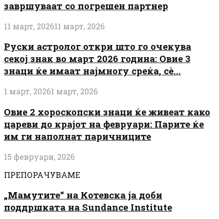
завршуваат со погрешен партнер
11 март, 2026
11 март, 2026
Руски астролог откри што го очекува
секој знак во март 2026 година: Овие 3
знаци ќе имаат најмногу среќа, сè...
1 март, 2026
1 март, 2026
Овие 2 хороскопски знаци ќе живеат како
цареви до крајот на февруари: Парите ќе
им ги наполнат паричниците
15 февруари, 2026
ПРЕПОРАЧУВАМЕ
„Мамутите“ на Котевска ја доби
поддршката на Sundance Institute