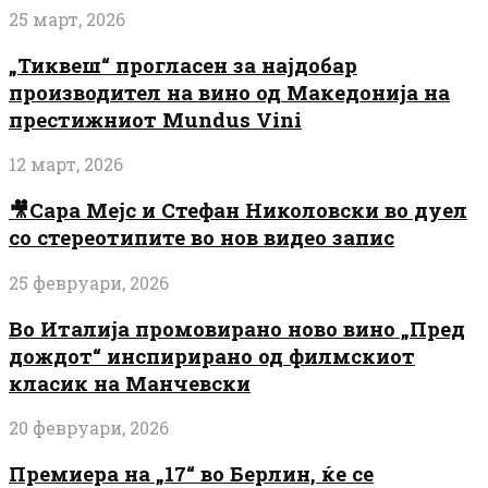
25 март, 2026
„Тиквеш“ прогласен за најдобар
производител на вино од Македонија на
престижниот Mundus Vini
12 март, 2026
🎥Сара Мејс и Стефан Николовски во дуел
со стереотипите во нов видео запис
25 февруари, 2026
Во Италија промовирано ново вино „Пред
дождот“ инспирирано од филмскиот
класик на Манчевски
20 февруари, 2026
Премиера на „17“ во Берлин, ќе се