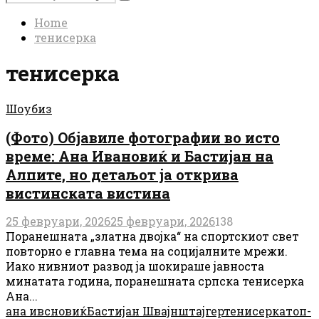
Search
for:
Home
тенисерка
тенисерка
Шоубиз
(Фото) Објавиле фотографии во исто
време: Ана Ивановиќ и Бастијан на
Алпите, но детаљот ја открива
вистинската вистина
25 февруари, 2026
25 февруари, 2026
138
Поранешната „златна двојка“ на спортскиот свет
повторно е главна тема на социјалните мрежи.
Иако нивниот развод ја шокираше јавноста
минатата година, поранешната српска тенисерка
Ана...
ана ивсновиќ
Бастијан Швајнштајгер
тенисерка
топ-