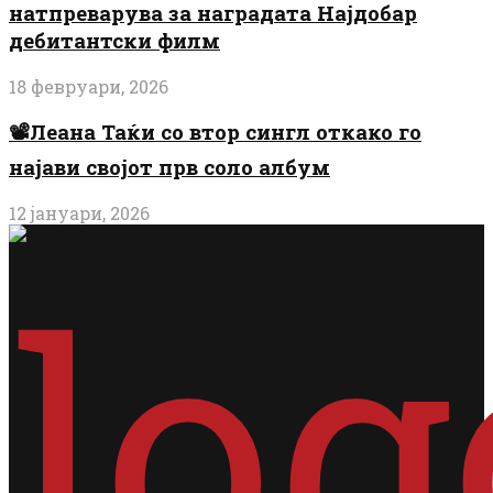
натпреварува за наградата Најдобар
дебитантски филм
18 февруари, 2026
📽️Леана Таќи со втор сингл откако го
најави својот прв соло албум
12 јануари, 2026