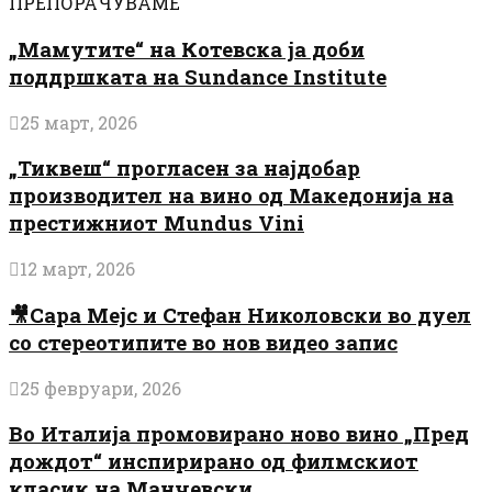
ПРЕПОРАЧУВАМЕ
„Мамутите“ на Котевска ја доби
поддршката на Sundance Institute
25 март, 2026
„Тиквеш“ прогласен за најдобар
производител на вино од Македонија на
престижниот Mundus Vini
12 март, 2026
🎥Сара Мејс и Стефан Николовски во дуел
со стереотипите во нов видео запис
25 февруари, 2026
Во Италија промовирано ново вино „Пред
дождот“ инспирирано од филмскиот
класик на Манчевски