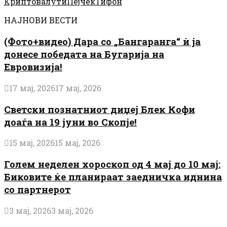
Криптовалути
Пејчек
Тифон
НАЈНОВИ ВЕСТИ
(Фото+видео) Дара со „Бангаранга“ ѝ ја
донесе победата на Бугарија на
Евровизија!
17 мај, 2026
17 мај, 2026
Светски познатниот диџеј Блек Кофи
доаѓа на 19 јуни во Скопје!
15 мај, 2026
15 мај, 2026
Голем неделен хороскоп од 4 мај до 10 мај:
Биковите ќе планираат заедничка иднина
со партнерот
3 мај, 2026
3 мај, 2026