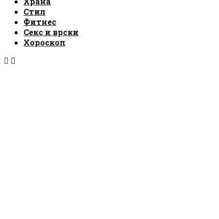
Храна
Стил
Фитнес
Секс и врски
Хороскоп