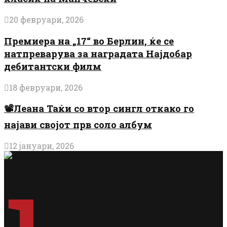
20 февруари, 2026
Премиера на „17“ во Берлин, ќе се
натпреварува за наградата Најдобар
дебитантски филм
18 февруари, 2026
📽️Леана Таќи со втор сингл откако го
најави својот прв соло албум
12 јануари, 2026