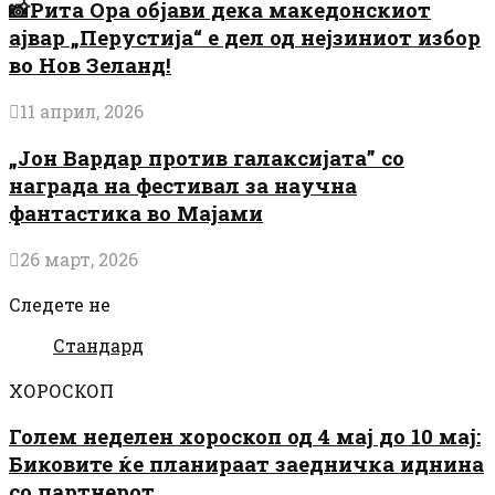
📸Рита Ора објави дека македонскиот
ајвар „Перустија“ е дел од нејзиниот избор
во Нов Зеланд!
11 април, 2026
„Јон Вардар против галаксијата” со
награда на фестивал за научна
фантастика во Мајами
26 март, 2026
Следете не
Стандард
ХОРОСКОП
Голем неделен хороскоп од 4 мај до 10 мај:
Биковите ќе планираат заедничка иднина
со партнерот