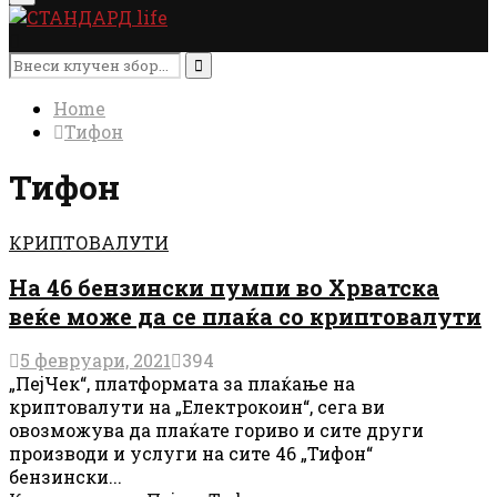
Menu
Search
for:
Search
Home
Тифон
Тифон
КРИПТОВАЛУТИ
На 46 бензински пумпи во Хрватска
веќе може да се плаќа со криптовалути
5 февруари, 2021
394
„ПејЧек“, платформата за плаќање на
криптовалути на „Електрокоин“, сега ви
овозможува да плаќате гориво и сите други
производи и услуги на сите 46 „Тифон“
бензински...