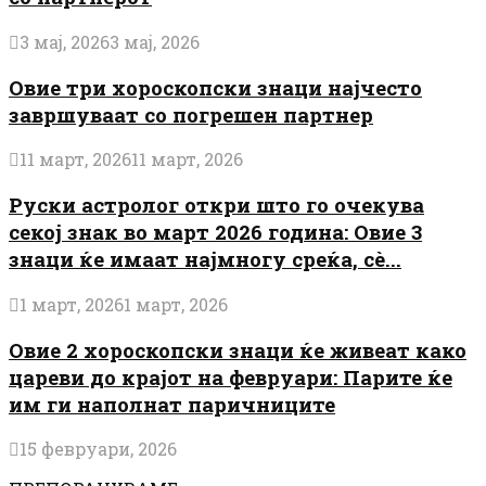
3 мај, 2026
3 мај, 2026
Овие три хороскопски знаци најчесто
завршуваат со погрешен партнер
11 март, 2026
11 март, 2026
Руски астролог откри што го очекува
секој знак во март 2026 година: Овие 3
знаци ќе имаат најмногу среќа, сè...
1 март, 2026
1 март, 2026
Овие 2 хороскопски знаци ќе живеат како
цареви до крајот на февруари: Парите ќе
им ги наполнат паричниците
15 февруари, 2026