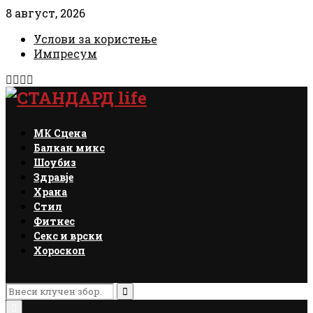
8 август, 2026
Услови за користење
Импресум
Facebook
Instagram
Email
Rss
МК Сцена
Балкан микс
Шоубиз
Здравје
Храна
Стил
Фитнес
Секс и врски
Хороскоп
Search
for:
Search
Primary