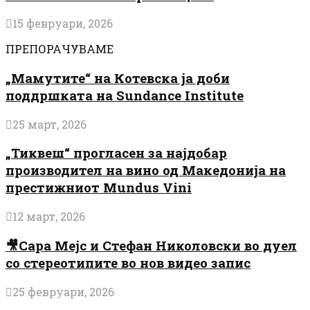
15 февруари, 2026
ПРЕПОРАЧУВАМЕ
„Мамутите“ на Котевска ја доби
поддршката на Sundance Institute
25 март, 2026
„Тиквеш“ прогласен за најдобар
производител на вино од Македонија на
престижниот Mundus Vini
12 март, 2026
🎥Сара Мејс и Стефан Николовски во дуел
со стереотипите во нов видео запис
25 февруари, 2026