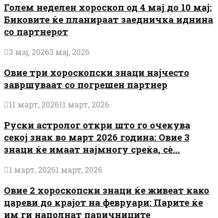
Голем неделен хороскоп од 4 мај до 10 мај:
Биковите ќе планираат заедничка иднина
со партнерот
3 мај, 2026
3 мај, 2026
Овие три хороскопски знаци најчесто
завршуваат со погрешен партнер
11 март, 2026
11 март, 2026
Руски астролог откри што го очекува
секој знак во март 2026 година: Овие 3
знаци ќе имаат најмногу среќа, сè...
1 март, 2026
1 март, 2026
Овие 2 хороскопски знаци ќе живеат како
цареви до крајот на февруари: Парите ќе
им ги наполнат паричниците