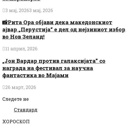
3 мај, 2026
3 мај, 2026
📸Рита Ора објави дека македонскиот
ајвар „Перустија“ е дел од нејзиниот избор
во Нов Зеланд!
11 април, 2026
„Јон Вардар против галаксијата” со
награда на фестивал за научна
фантастика во Мајами
26 март, 2026
Следете не
Стандард
ХОРОСКОП