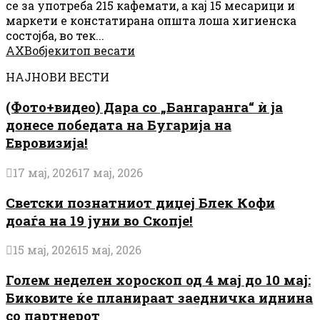
се за употреба 215 кафемати, а кај 15 месарици и
маркети е констатирана општа лоша хигиенска
состојба, во тек...
АХВ
објеки
топ весати
НАЈНОВИ ВЕСТИ
(Фото+видео) Дара со „Бангаранга“ ѝ ја
донесе победата на Бугарија на
Евровизија!
17 мај, 2026
17 мај, 2026
Светски познатниот диџеј Блек Кофи
доаѓа на 19 јуни во Скопје!
15 мај, 2026
15 мај, 2026
Голем неделен хороскоп од 4 мај до 10 мај:
Биковите ќе планираат заедничка иднина
со партнерот