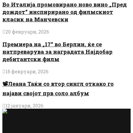
Во Италија промовирано ново вино „Пред
дождот“ инспирирано од филмскиот
класик на Манчевски
20 февруари, 2026
Премиера на „17“ во Берлин, ќе се
натпреварува за наградата Најдобар
дебитантски филм
18 февруари, 2026
📽️Леана Таќи со втор сингл откако го
најави својот прв соло албум
12 јануари, 2026