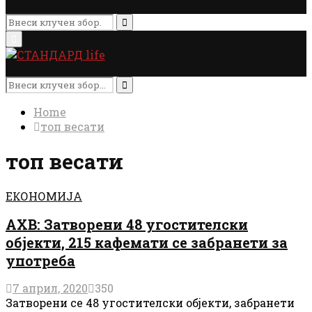
Search
for:
Search
Primary
Menu
Search
for:
Search
Home
топ весати
топ весати
ЕКОНОМИЈА
АХВ: Затворени 48 угостителски
објекти, 215 кафемати се забранети за
употреба
7 април, 2020
350
Затворени се 48 угостителски објекти, забранети