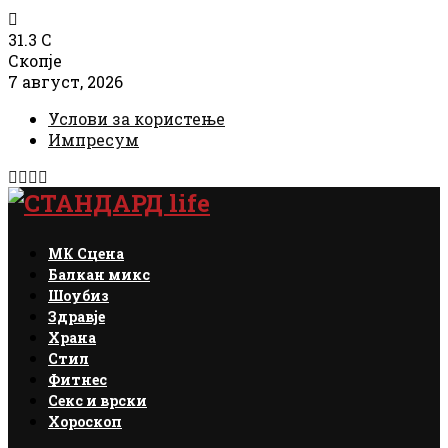
31.3
C
Скопје
7 август, 2026
Услови за користење
Импресум
Facebook
Instagram
Email
Rss
МК Сцена
Балкан микс
Шоубиз
Здравје
Храна
Стил
Фитнес
Секс и врски
Хороскоп