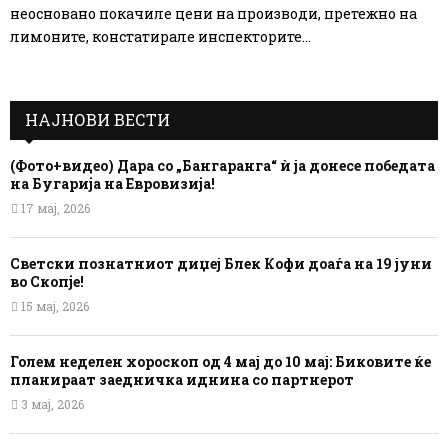
неосновано покачиле цени на производи, претежно на
лимоните, констатирале инспекторите...
НАЈНОВИ ВЕСТИ
(Фото+видео) Дара со „Бангаранга“ ѝ ја донесе победата
на Бугарија на Евровизија!
17 мај, 2026
Светски познатниот диџеј Блек Кофи доаѓа на 19 јуни
во Скопје!
15 мај, 2026
Голем неделен хороскоп од 4 мај до 10 мај: Биковите ќе
планираат заедничка иднина со партнерот
3 мај, 2026