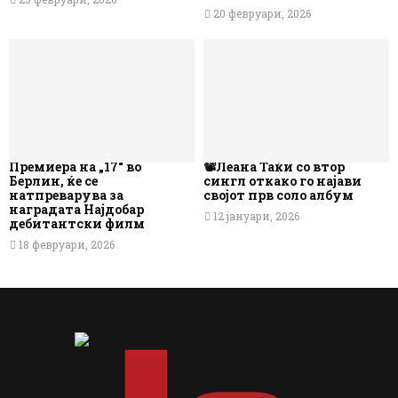
20 февруари, 2026
Премиера на „17“ во
📽️Леана Таќи со втор
Берлин, ќе се
сингл откако го најави
натпреварува за
својот прв соло албум
наградата Најдобар
12 јануари, 2026
дебитантски филм
18 февруари, 2026