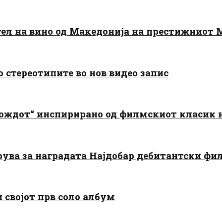
тел на вино од Македонија на престижниот 
о стереотипите во нов видео запис
дождот“ инспирирано од филмскиот класик
арува за наградата Најдобар дебитантски фи
и својот прв соло албум