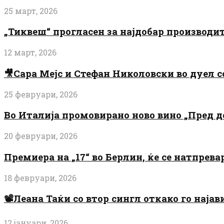
25 март, 2026
„Тиквеш“ прогласен за најдобар производи
12 март, 2026
🎥Сара Мејс и Стефан Николовски во дуел с
25 февруари, 2026
Во Италија промовирано ново вино „Пред 
20 февруари, 2026
Премиера на „17“ во Берлин, ќе се натпрев
18 февруари, 2026
📽️Леана Таќи со втор сингл откако го најав
12 јануари, 2026