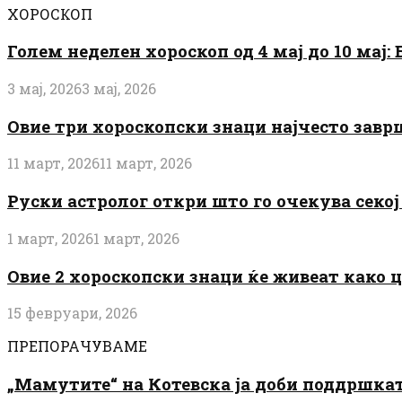
ХОРОСКОП
Голем неделен хороскоп од 4 мај до 10 мај
3 мај, 2026
3 мај, 2026
Овие три хороскопски знаци најчесто завр
11 март, 2026
11 март, 2026
Руски астролог откри што го очекува секој 
1 март, 2026
1 март, 2026
Овие 2 хороскопски знаци ќе живеат како 
15 февруари, 2026
ПРЕПОРАЧУВАМЕ
„Мамутите“ на Котевска ја доби поддршката