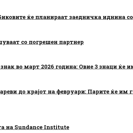
: Биковите ќе планираат заедничка иднина с
шуваат со погрешен партнер
знак во март 2026 година: Овие 3 знаци ќе им
цареви до крајот на февруари: Парите ќе им
 на Sundance Institute