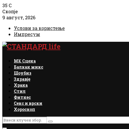
35
C
Скопје
9 август, 2026
Услови за користење
Импресум
Facebook
Instagram
Email
Rss
МК Сцена
Балкан микс
Шоубиз
Здравје
Храна
Стил
Фитнес
Секс и врски
Хороскоп
Search
Search
for: