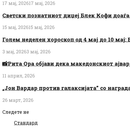
17 мај, 2026
17 мај, 2026
Светски познатниот диџеј Блек Кофи доаѓа н
15 мај, 2026
15 мај, 2026
Голем неделен хороскоп од 4 мај до 10 мај
3 мај, 2026
3 мај, 2026
📸Рита Ора објави дека македонскиот ајвар 
11 април, 2026
„Јон Вардар против галаксијата” со награ
26 март, 2026
Следете не
Стандард