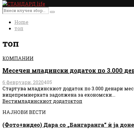
Primary
Menu
Search
Search
for:
Home
топ
топ
КОМПАНИИ
Месечен младински додаток по 3.000 ден
6 февруари, 2020
405
Стартува младинскиот додаток по 3.000 денари месе
вицепремиерката задолжена за економски...
Вести
младинскиот додаток
топ
НАЈНОВИ ВЕСТИ
(Фото+видео) Дара со „Бангаранга“ ѝ ја дон