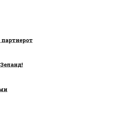
о партнерот
 Зеланд!
ами