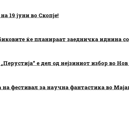
а 19 јуни во Скопје!
: Биковите ќе планираат заедничка иднина с
„Перустија“ е дел од нејзиниот избор во Нов
да на фестивал за научна фантастика во Мај