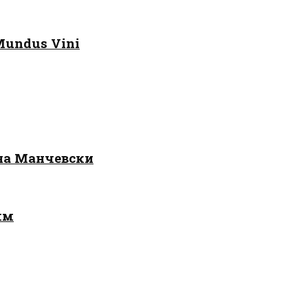
Mundus Vini
 на Манчевски
лм