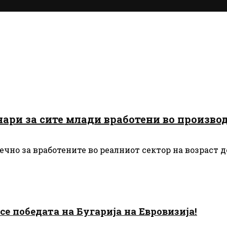
ари за сите млади вработени во производ
чно за вработените во реалниот сектор на возраст д
есе победата на Бугарија на Евровизија!