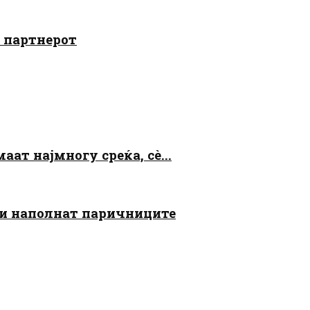
о партнерот
аат најмногу среќа, сè...
 ги наполнат паричниците