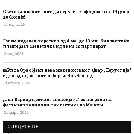
Светски познатниот диџеј Блек Кофи доаѓа на 19 јуни
во Скопје!
15 мај, 2026
Голем неделен хороскоп од 4 мај до 10 мај: Биковите ќе
планираат заедничка иднина со партнерот
3 мај, 2026
📸Рита Ора објави дека македонскиот ајвар „Перустија“
е дел од нејзиниот избор во Нов Зеланд!
11 април, 2026
„Јон Вардар против галаксијата” со награда на
фестивал за научна фантастика во Мајами
26 март, 2026
СЛЕДЕТЕ НЕ