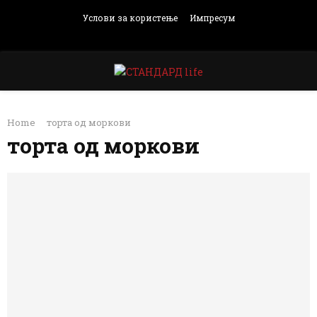
Услови за користење
Импресум
Facebook
Instagram
Email
Rss
PRIMARY
Home
торта од моркови
MENU
торта од моркови