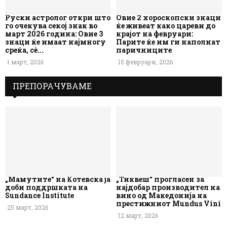
Руски астролог откри што
Овие 2 хороскопски знаци
го очекува секој знак во
ќе живеат како цареви до
март 2026 година: Овие 3
крајот на февруари:
знаци ќе имаат најмногу
Парите ќе им ги наполнат
среќа, сè...
паричниците
1 март, 2026
15 февруари, 2026
ПРЕПОРАЧУВАМЕ
„Мамутите“ на Котевска ја
„Тиквеш“ прогласен за
доби поддршката на
најдобар производител на
Sundance Institute
вино од Македонија на
престижниот Mundus Vini
25 март, 2026
12 март, 2026