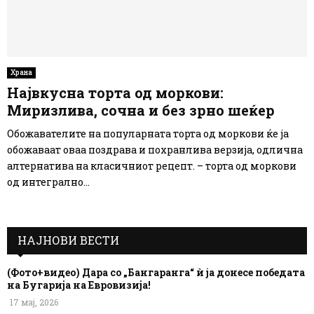
Храна
Највкусна торта од моркови:
Миризлива, сочна и без зрно шеќер
Обожавателите на популарната торта од моркови ќе ја
обожаваат оваа поздрава и похранлива верзија, одлична
алтернатива на класичниот рецепт. – торта од моркови
од интегрално...
НАЈНОВИ ВЕСТИ
(Фото+видео) Дара со „Бангаранга“ ѝ ја донесе победата
на Бугарија на Евровизија!
17 мај, 2026