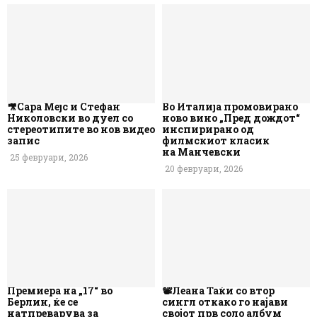
🎥Сара Мејс и Стефан
Во Италија промовирано
Николовски во дуел со
ново вино „Пред дождот“
стереотипите во нов видео
инспирирано од
запис
филмскиот класик
на Манчевски
25 февруари, 2026
20 февруари, 2026
Премиера на „17“ во
📽️Леана Таќи со втор
Берлин, ќе се
сингл откако го најави
натпреварува за
својот прв соло албум