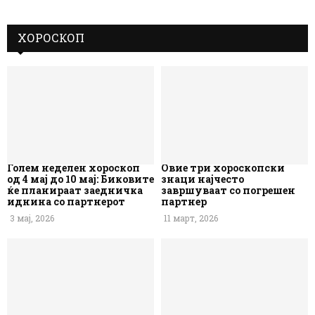
ХОРОСКОП
Голем неделен хороскоп
Овие три хороскопски
од 4 мај до 10 мај: Биковите
знаци најчесто
ќе планираат заедничка
завршуваат со погрешен
иднина со партнерот
партнер
3 мај, 2026
11 март, 2026