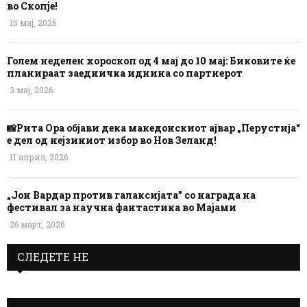
во Скопје!
15 мај, 2026
Голем неделен хороскоп од 4 мај до 10 мај: Биковите ќе
планираат заедничка иднина со партнерот
3 мај, 2026
📸Рита Ора објави дека македонскиот ајвар „Перустија“
е дел од нејзиниот избор во Нов Зеланд!
11 април, 2026
„Јон Вардар против галаксијата” со награда на
фестивал за научна фантастика во Мајами
26 март, 2026
СЛЕДЕТЕ НЕ