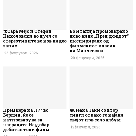
🎥Сара Мејс и Стефан
Во Италија промовирано
Николовски во дуел со
ново вино „Пред дождот“
стереотипите во нов видео
инспирирано од
запис
филмскиот класик
на Манчевски
25 февруари, 2026
20 февруари, 2026
Премиера на „17“ во
📽️Леана Таќи со втор
Берлин, ќе се
сингл откако го најави
натпреварува за
својот прв соло албум
наградата Најдобар
12 јануари, 2026
дебитантски филм