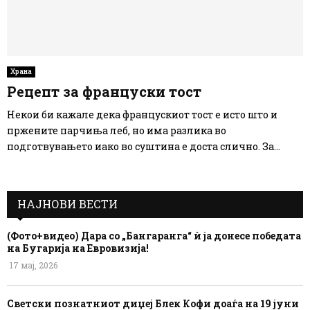
Храна
Рецепт за француски тост
Некои би кажале дека францускиот тост е исто што и
пржените парчиња леб, но има разлика во
подготвувањето иако во суштина е доста слично. За...
НАЈНОВИ ВЕСТИ
(Фото+видео) Дара со „Бангаранга“ ѝ ја донесе победата
на Бугарија на Евровизија!
17 мај, 2026
Светски познатниот диџеј Блек Кофи доаѓа на 19 јуни