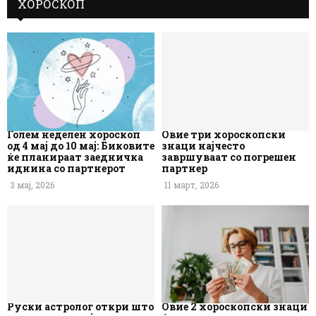
ХОРОСКОП
Голем неделен хороскоп
Овие три хороскопски
од 4 мај до 10 мај: Биковите
знаци најчесто
ќе планираат заедничка
завршуваат со погрешен
иднина со партнерот
партнер
3 мај, 2026
11 март, 2026
Руски астролог откри што
Овие 2 хороскопски знаци