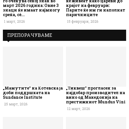
го очекува секој знак во
ќе живеат како цареви до
март 2026 година: Овие 3
крајот на февруари:
знаци ќе имаат најмногу
Парите ќе им ги наполнат
среќа, сè...
паричниците
1 март, 2026
15 февруари, 2026
ПРЕПОРАЧУВАМЕ
„Мамутите“ на Котевска ја
„Тиквеш“ прогласен за
доби поддршката на
најдобар производител на
Sundance Institute
вино од Македонија на
престижниот Mundus Vini
25 март, 2026
12 март, 2026