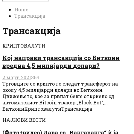
Search
for:
Home
Трансакција
Трансакција
КРИПТОВАЛУТИ
Кој направи трансакција со Биткоин
вредна 4,5 милијарди долари?
2 март, 2021
369
Трговците со крипто го следат трансферот на
околу 4,5 милијарди долари во Биткоин.
Движењето, кое за првпат беше откриено од
автоматскиот Bitcoin тракер „Block Bot“,...
Биткоин
Криптовалути
Трансакција
НАЈНОВИ ВЕСТИ
(Фото+видео) Дара со „Бангаранга“ ѝ ја