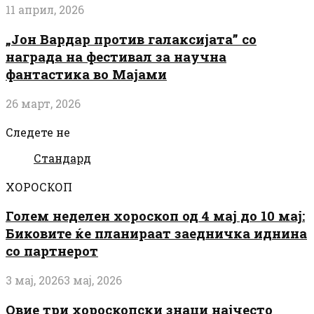
11 април, 2026
„Јон Вардар против галаксијата” со
награда на фестивал за научна
фантастика во Мајами
26 март, 2026
Следете не
Стандард
ХОРОСКОП
Голем неделен хороскоп од 4 мај до 10 мај:
Биковите ќе планираат заедничка иднина
со партнерот
3 мај, 2026
3 мај, 2026
Овие три хороскопски знаци најчесто