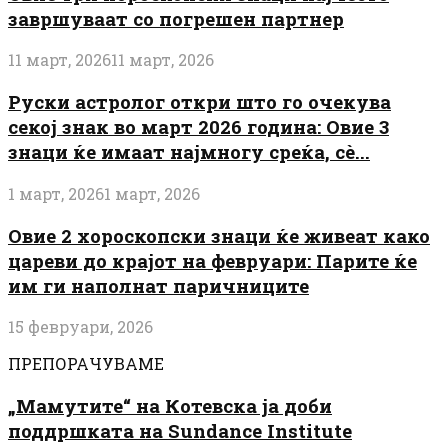
завршуваат со погрешен партнер
11 март, 2026
11 март, 2026
Руски астролог откри што го очекува
секој знак во март 2026 година: Овие 3
знаци ќе имаат најмногу среќа, сè...
1 март, 2026
1 март, 2026
Овие 2 хороскопски знаци ќе живеат како
цареви до крајот на февруари: Парите ќе
им ги наполнат паричниците
15 февруари, 2026
ПРЕПОРАЧУВАМЕ
„Мамутите“ на Котевска ја доби
поддршката на Sundance Institute