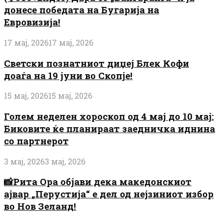
донесе победата на Бугарија на
Евровизија!
17 мај, 2026
17 мај, 2026
Светски познатниот диџеј Блек Кофи
доаѓа на 19 јуни во Скопје!
15 мај, 2026
15 мај, 2026
Голем неделен хороскоп од 4 мај до 10 мај:
Биковите ќе планираат заедничка иднина
со партнерот
3 мај, 2026
3 мај, 2026
📸Рита Ора објави дека македонскиот
ајвар „Перустија“ е дел од нејзиниот избор
во Нов Зеланд!