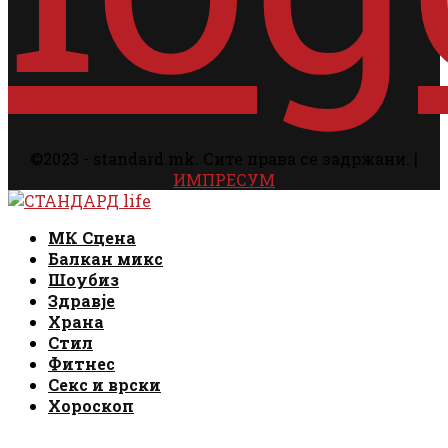
©2023 - standard.mk. Сите права се задржани. |
ИМПРЕСУМ
Facebook
Instagram
Email
Rss
Facebook
Instagram
Email
Rss
МК Сцена
Балкан микс
Шоубиз
Здравје
Храна
Стил
Фитнес
Секс и врски
Хороскоп