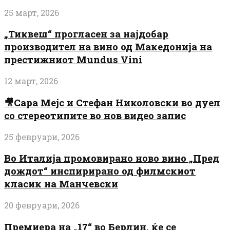
25 март, 2026
„Тиквеш“ прогласен за најдобар
производител на вино од Македонија на
престижниот Mundus Vini
12 март, 2026
🎥Сара Мејс и Стефан Николовски во дуел
со стереотипите во нов видео запис
25 февруари, 2026
Во Италија промовирано ново вино „Пред
дождот“ инспирирано од филмскиот
класик на Манчевски
20 февруари, 2026
Премиера на „17“ во Берлин, ќе се