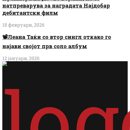
натпреварува за наградата Најдобар
дебитантски филм
18 февруари, 2026
📽️Леана Таќи со втор сингл откако го
најави својот прв соло албум
12 јануари, 2026