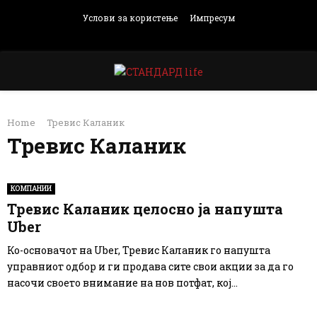
Услови за користење
Импресум
Facebook
Instagram
Email
Rss
PRIMARY
Home
Тревис Каланик
MENU
Тревис Каланик
КОМПАНИИ
Тревис Каланик целосно ја напушта
Uber
Ко-основачот на Uber, Тревис Каланик го напушта
управниот одбор и ги продава сите свои акции за да го
насочи своето внимание на нов потфат, кој...