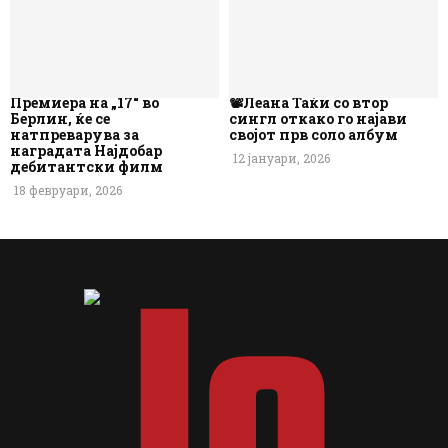
Премиера на „17“ во
📽️Леана Таќи со втор
Берлин, ќе се
сингл откако го најави
натпреварува за
својот прв соло албум
наградата Најдобар
12 јануари, 2026
дебитантски филм
18 февруари, 2026