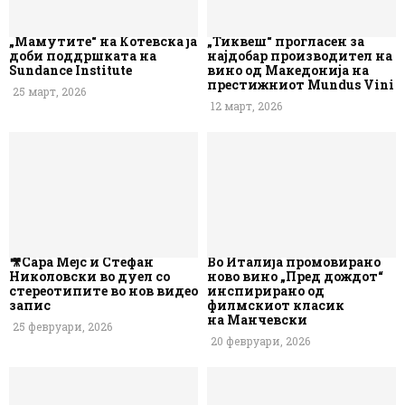
„Мамутите“ на Котевска ја
„Тиквеш“ прогласен за
доби поддршката на
најдобар производител на
Sundance Institute
вино од Македонија на
престижниот Mundus Vini
25 март, 2026
12 март, 2026
🎥Сара Мејс и Стефан
Во Италија промовирано
Николовски во дуел со
ново вино „Пред дождот“
стереотипите во нов видео
инспирирано од
запис
филмскиот класик
на Манчевски
25 февруари, 2026
20 февруари, 2026