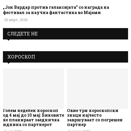
„Јон Вардар против галаксијата” со награда на
фестивал за научна фантастика во Мајами
26 март, 2026
СЛЕДЕТЕ НЕ
ХОРОСКОП
Голем неделен хороскоп
Овие три хороскопски
од 4 мај до 10 мај: Биковите
знаци најчесто
ќе планираат заедничка
завршуваат со погрешен
иднина со партнерот
партнер