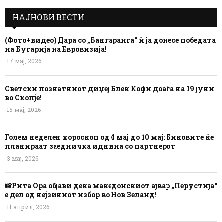
НАЈНОВИ ВЕСТИ
(Фото+видео) Дара со „Бангаранга“ ѝ ја донесе победата
на Бугарија на Евровизија!
17 мај, 2026
Светски познатниот диџеј Блек Кофи доаѓа на 19 јуни
во Скопје!
15 мај, 2026
Голем неделен хороскоп од 4 мај до 10 мај: Биковите ќе
планираат заедничка иднина со партнерот
3 мај, 2026
📸Рита Ора објави дека македонскиот ајвар „Перустија“
е дел од нејзиниот избор во Нов Зеланд!
11 април, 2026