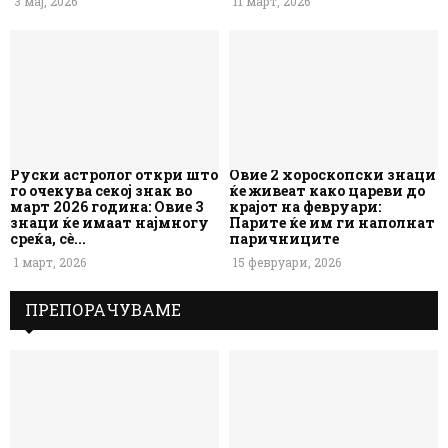
3 мај, 2026
11 март, 2026
Руски астролог откри што
Овие 2 хороскопски знаци
го очекува секој знак во
ќе живеат како цареви до
март 2026 година: Овие 3
крајот на февруари:
знаци ќе имаат најмногу
Парите ќе им ги наполнат
среќа, сè...
паричниците
1 март, 2026
15 февруари, 2026
ПРЕПОРАЧУВАМЕ