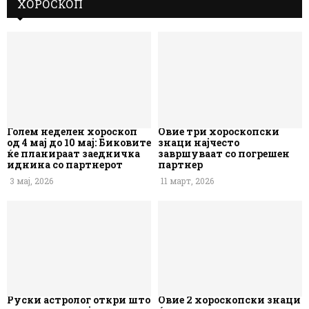
ХОРОСКОП
Голем неделен хороскоп
Овие три хороскопски
од 4 мај до 10 мај: Биковите
знаци најчесто
ќе планираат заедничка
завршуваат со погрешен
иднина со партнерот
партнер
3 мај, 2026
11 март, 2026
Руски астролог откри што
Овие 2 хороскопски знаци