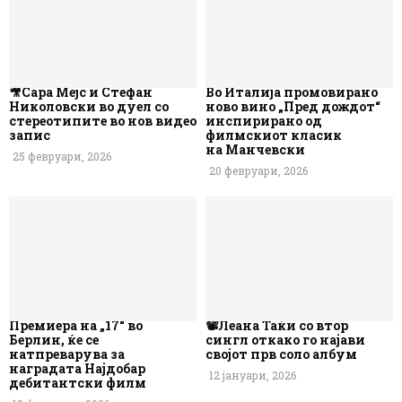
🎥Сара Мејс и Стефан
Во Италија промовирано
Николовски во дуел со
ново вино „Пред дождот“
стереотипите во нов видео
инспирирано од
запис
филмскиот класик
на Манчевски
25 февруари, 2026
20 февруари, 2026
Премиера на „17“ во
📽️Леана Таќи со втор
Берлин, ќе се
сингл откако го најави
натпреварува за
својот прв соло албум
наградата Најдобар
12 јануари, 2026
дебитантски филм