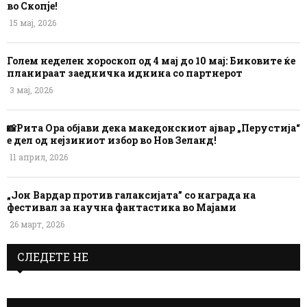
во Скопје!
15 мај, 2026
Голем неделен хороскоп од 4 мај до 10 мај: Биковите ќе
планираат заедничка иднина со партнерот
3 мај, 2026
📸Рита Ора објави дека македонскиот ајвар „Перустија“
е дел од нејзиниот избор во Нов Зеланд!
11 април, 2026
„Јон Вардар против галаксијата” со награда на
фестивал за научна фантастика во Мајами
26 март, 2026
СЛЕДЕТЕ НЕ