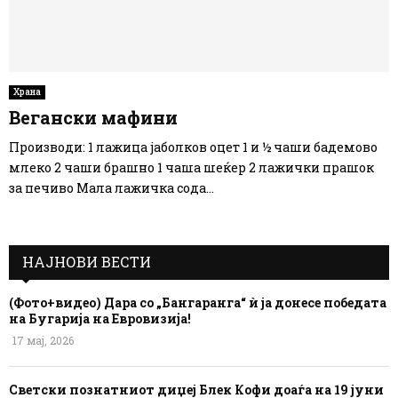
Храна
Вегански мафини
Производи: 1 лажица јаболков оцет 1 и ½ чаши бадемово
млеко 2 чаши брашно 1 чаша шеќер 2 лажички прашок
за печиво Мала лажичка сода...
НАЈНОВИ ВЕСТИ
(Фото+видео) Дара со „Бангаранга“ ѝ ја донесе победата
на Бугарија на Евровизија!
17 мај, 2026
Светски познатниот диџеј Блек Кофи доаѓа на 19 јуни