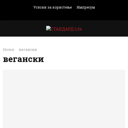
Услови за користење
Импресум
Facebook
Instagram
Email
Rss
PRIMARY
Home
вегански
MENU
вегански