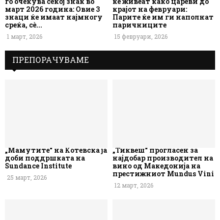
го очекува секој знак во
ќе живеат како цареви до
март 2026 година: Овие 3
крајот на февруари:
знаци ќе имаат најмногу
Парите ќе им ги наполнат
среќа, сè...
паричниците
1 март, 2026
15 февруари, 2026
ПРЕПОРАЧУВАМЕ
„Мамутите“ на Котевска ја
„Тиквеш“ прогласен за
доби поддршката на
најдобар производител на
Sundance Institute
вино од Македонија на
престижниот Mundus Vini
25 март, 2026
12 март, 2026