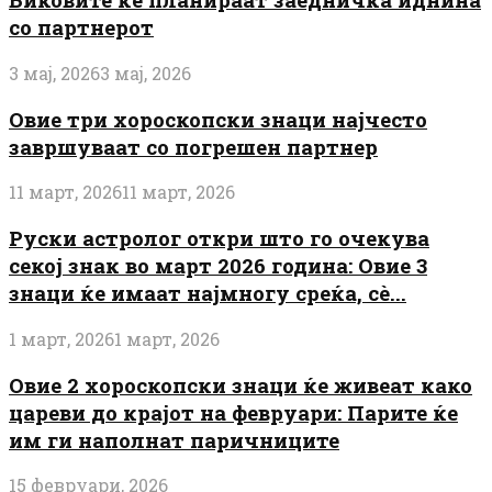
со партнерот
3 мај, 2026
3 мај, 2026
Овие три хороскопски знаци најчесто
завршуваат со погрешен партнер
11 март, 2026
11 март, 2026
Руски астролог откри што го очекува
секој знак во март 2026 година: Овие 3
знаци ќе имаат најмногу среќа, сè...
1 март, 2026
1 март, 2026
Овие 2 хороскопски знаци ќе живеат како
цареви до крајот на февруари: Парите ќе
им ги наполнат паричниците
15 февруари, 2026