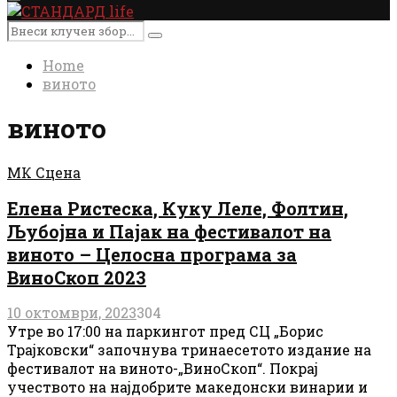
Primary
Menu
Search
Search
for:
Home
виното
виното
МК Сцена
Елена Ристеска, Куку Леле, Фолтин,
Љубојна и Пајак на фестивалот на
виното – Целосна програма за
ВиноСкоп 2023
10 октомври, 2023
304
Утре во 17:00 на паркингот пред СЦ „Борис
Трајковски“ започнува тринаесетото издание на
фестивалот на виното-„ВиноСкоп“. Покрај
учеството на најдобрите македонски винарии и