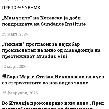
ПРЕПОРАЧУВАМЕ
„Мамутите“ на Котевска ја доби
поддршката на Sundance Institute
25 март, 2026
„Тиквеш“ прогласен за најдобар
производител на вино од Македонија на
престижниот Mundus Vini
12 март, 2026
🎥Сара Мејс и Стефан Николовски во дуел
со стереотипите во нов видео запис
25 февруари, 2026
Во Италија промовирано ново вино „Пред
дождот“ инспирирано од филмскиот