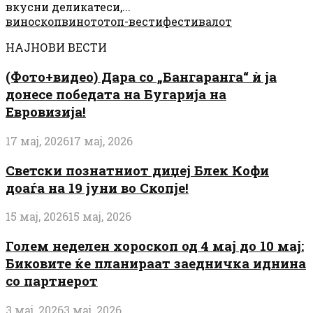
вкусни деликатеси,...
виноскоп
виното
топ-вести
фестивалот
НАЈНОВИ ВЕСТИ
(Фото+видео) Дара со „Бангаранга“ ѝ ја
донесе победата на Бугарија на
Евровизија!
17 мај, 2026
17 мај, 2026
Светски познатниот диџеј Блек Кофи
доаѓа на 19 јуни во Скопје!
15 мај, 2026
15 мај, 2026
Голем неделен хороскоп од 4 мај до 10 мај:
Биковите ќе планираат заедничка иднина
со партнерот
3 мај, 2026
3 мај, 2026