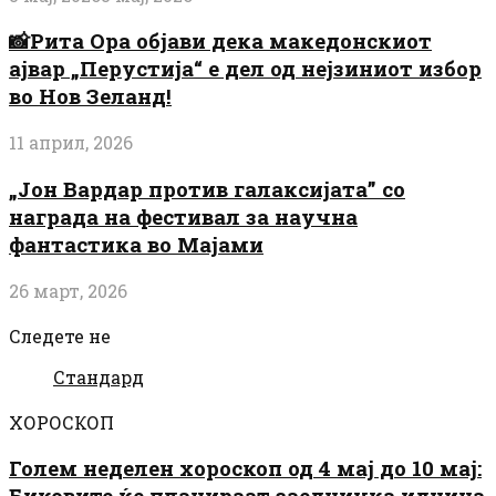
📸Рита Ора објави дека македонскиот
ајвар „Перустија“ е дел од нејзиниот избор
во Нов Зеланд!
11 април, 2026
„Јон Вардар против галаксијата” со
награда на фестивал за научна
фантастика во Мајами
26 март, 2026
Следете не
Стандард
ХОРОСКОП
Голем неделен хороскоп од 4 мај до 10 мај:
Биковите ќе планираат заедничка иднина