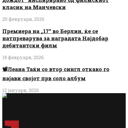
класик на Манчевски
20 февруари, 2026
Премиера на „17“ во Берлин, ќе се
натпреварува за наградата Најдобар
дебитантски филм
18 февруари, 2026
📽️Леана Таќи со втор сингл откако го
најави својот прв соло албум
12 јануари, 2026