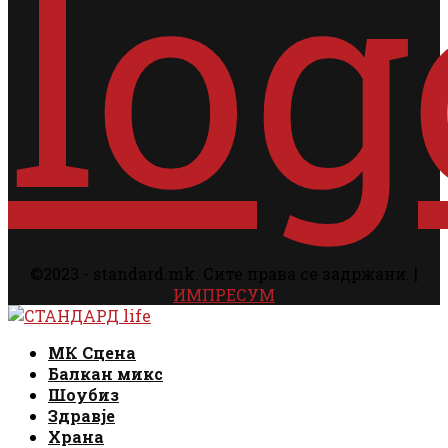
©2023 - standard.mk. Сите права се задржани. |
ИМПРЕСУМ
Facebook
Instagram
Email
Rss
Facebook
Instagram
Email
Rss
МК Сцена
Балкан микс
Шоубиз
Здравје
Храна