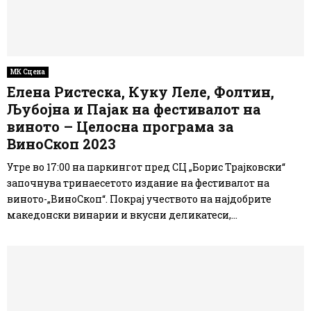
МК Сцена
Елена Ристеска, Куку Леле, Фолтин,
Љубојна и Пајак на фестивалот на
виното – Целосна програма за
ВиноСкоп 2023
Утре во 17:00 на паркингот пред СЦ „Борис Трајковски“
започнува тринаесетото издание на фестивалот на
виното-„ВиноСкоп“. Покрај учеството на најдобрите
македонски винарии и вкусни деликатеси,...