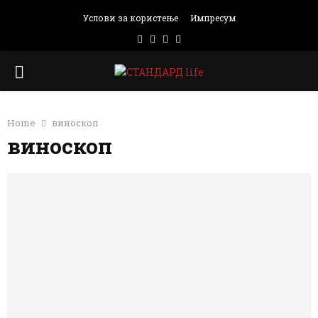
Услови за користење
Импресум
Facebook
Instagram
Email
Rss
PRIMARY
MENU
Home
виноскоп
виноскоп