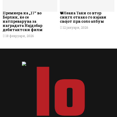
Премиера на „17“ во
📽️Леана Таќи со втор
Берлин, ќе се
сингл откако го најави
натпреварува за
својот прв соло албум
наградата Најдобар
12 јануари, 2026
дебитантски филм
18 февруари, 2026