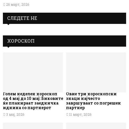
26 март, 2026
СЛЕДЕТЕ НЕ
ХОРОСКОП
Голем неделен хороскоп
Овие три хороскопски
од 4 мај до 10 мај: Биковите
знаци најчесто
ќе планираат заедничка
завршуваат со погрешен
иднина со партнерот
партнер
3 мај, 2026
11 март, 2026