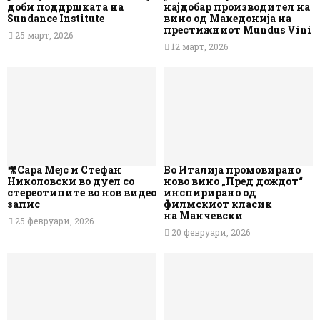
доби поддршката на
најдобар производител на
Sundance Institute
вино од Македонија на
престижниот Mundus Vini
25 март, 2026
12 март, 2026
🎥Сара Мејс и Стефан
Во Италија промовирано
Николовски во дуел со
ново вино „Пред дождот“
стереотипите во нов видео
инспирирано од
запис
филмскиот класик
на Манчевски
25 февруари, 2026
20 февруари, 2026