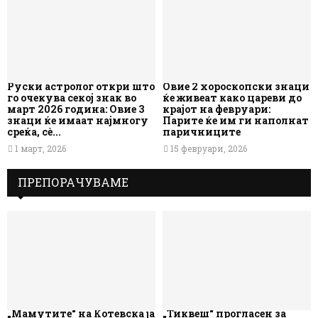
Руски астролог откри што
Овие 2 хороскопски знаци
го очекува секој знак во
ќе живеат како цареви до
март 2026 година: Овие 3
крајот на февруари:
знаци ќе имаат најмногу
Парите ќе им ги наполнат
среќа, сè...
паричниците
1 март, 2026
15 февруари, 2026
ПРЕПОРАЧУВАМЕ
„Мамутите“ на Котевска ја
„Тиквеш“ прогласен за