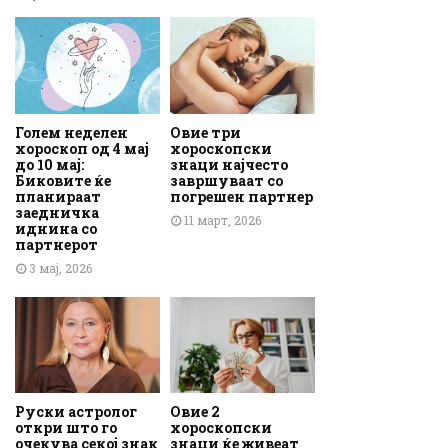
Голем неделен
Овие три
хороскоп од 4 мај
хороскопски
до 10 мај:
знаци најчесто
Биковите ќе
завршуваат со
планираат
погрешен партнер
заедничка
11 март, 2026
иднина со
партнерот
3 мај, 2026
Руски астролог
Овие 2
откри што го
хороскопски
очекува секој знак
знаци ќе живеат