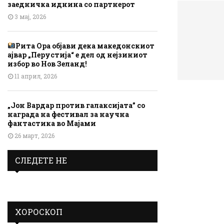
заедничка иднина со партнерот
3 мај, 2026
Рита Ора објави дека македонскиот
ајвар „Перустија“ е дел од нејзиниот
избор во Нов Зеланд!
11 април, 2026
„Јон Вардар против галаксијата” со
награда на фестивал за научна
фантастика во Мајами
26 март, 2026
СЛЕДЕТЕ НЕ
ХОРОСКОП