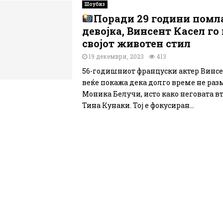
Шоубиз
Поради 29 години помл
девојка, Винсент Касел г
својот животен стил
19 декември, 2023
413
56-годишниот француски актер Винсе
веќе покажа дека долго време не раз
Моника Белучи, исто како неговата в
Тина Кунаки. Тој е фокусиран...