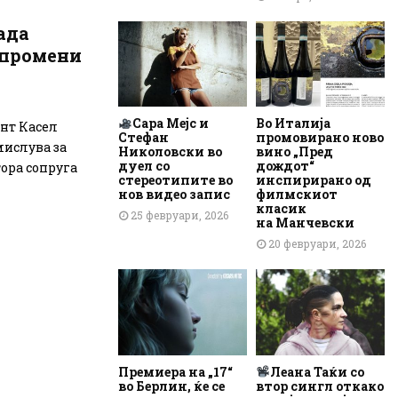
ада
о промени
Сара Мејс и
Во Италија
нт Касел
Стефан
промовирано ново
мислува за
Николовски во
вино „Пред
дуел со
дождот“
тора сопруга
стереотипите во
инспирирано од
нов видео запис
филмскиот
класик
25 февруари, 2026
на Манчевски
20 февруари, 2026
Премиера на „17“
Леана Таќи со
во Берлин, ќе се
втор сингл откако