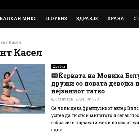
БАЛКАН МИКС
ШОУБИЗ
ЗДРАВЈЕ
ХРАНА
С
ент Касел
нт Касел
Шоубиз
Ќерката на Моника Бел
дружи со новата девојка 
нејзиниот татко
5 јануари, 2024
573
Се чини дека францускиот актер Винс
успеа да ги спои минатото и сегашност
собра сите најважни жени во својот ж
една...