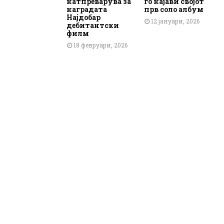
натпреварува за
го најави својот
наградата
прв соло албум
Најдобар
12 јануари, 2026
дебитантски
филм
18 февруари, 2026