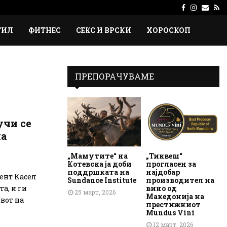
Facebook
Instagr
Emai
Rs
ТИЛ
ФИТНЕС
СЕКС И ВРСКИ
ХОРОСКОП
ПРЕПОРАЧУВАМЕ
учи се
на
„Мамутите“ на
„Тиквеш“
Котевска ја доби
прогласен за
поддршката на
најдобар
ент Касел
Sundance Institute
производител на
вино од
а, и ги
25 март, 2026
Македонија на
ивот на
престижниот
Mundus Vini
12 март, 2026