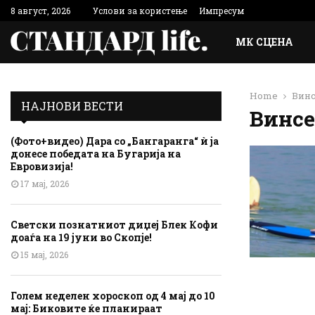
8 август, 2026
Услови за користење
Импресум
МК СЦЕНА
Home
Винс
НАЈНОВИ ВЕСТИ
Винсе
(Фото+видео) Дара со „Бангаранга“ ѝ ја
донесе победата на Бугарија на
Евровизија!
17 мај, 2026
Светски познатниот диџеј Блек Кофи
доаѓа на 19 јуни во Скопје!
15 мај, 2026
Голем неделен хороскоп од 4 мај до 10
мај: Биковите ќе планираат