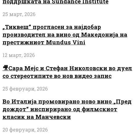
поддршката на Sundance Institute
25 март, 2026
„Тиквеш“ прогласен за најдобар
производител на вино од Македонија на
престижниот Mundus Vini
12 март, 2026
🎥Сара Мејс и Стефан Николовски во дуел
со стереотипите во нов видео запис
25 февруари, 2026
Во Италија промовирано ново вино „Пред
дождот“ инспирирано од филмскиот
класик на Манчевски
20 февруари, 2026