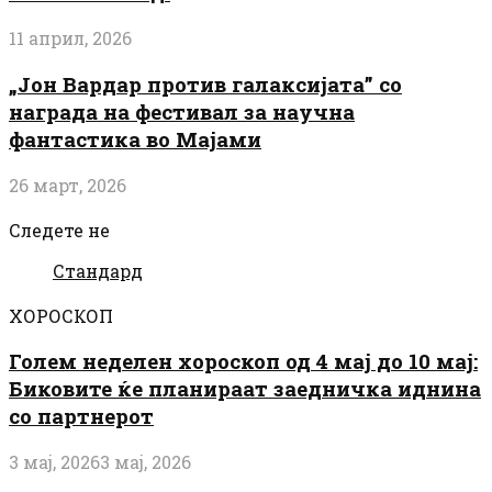
11 април, 2026
„Јон Вардар против галаксијата” со
награда на фестивал за научна
фантастика во Мајами
26 март, 2026
Следете не
Стандард
ХОРОСКОП
Голем неделен хороскоп од 4 мај до 10 мај:
Биковите ќе планираат заедничка иднина
со партнерот
3 мај, 2026
3 мај, 2026