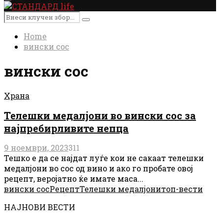
Primary
Menu
Search
Search
for:
Home
вински сос
вински сос
Храна
Телешки медалјони во вински сос за
најпребирливите непца
9 ноември, 2023
311
Тешко е да се најдат луѓе кои не сакаат телешки
медалјони во сос од вино и ако го пробате овој
рецепт, веројатно ќе имате маса...
вински сос
Рецепт
Телешки медалјони
топ-вести
НАЈНОВИ ВЕСТИ