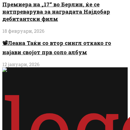
Премиера на „17“ во Берлин, ќе се
натпреварува за наградата Најдобар
дебитантски филм
18 февруари, 2026
📽️Леана Таќи со втор сингл откако го
најави својот прв соло албум
12 јануари, 2026