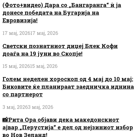
(Фото+видео) Дара со „Бангаранга“ ѝ ја
донесе победата на Бугарија на
Евровизија!
17 мај, 2026
17 мај, 2026
Светски познатниот диџеј Блек Кофи
доаѓа на 19 јуни во Скопје!
15 мај, 2026
15 мај, 2026
Голем неделен хороскоп од 4 мај до 10 мај:
Биковите ќе планираат заедничка иднина
со партнерот
3 мај, 2026
3 мај, 2026
📸Рита Ора објави дека македонскиот
ајвар „Перустија“ е дел од нејзиниот избор
во Нов Зеланд!