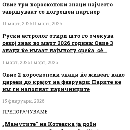
Овие три хороскопски знаци најчесто
завршуваат со погрешен партнер
11 март, 2026
11 март, 2026
Руски астролог откри што го очекува
секој знак во март 2026 година: Овие 3
знаци ќе имаат најмногу среќа, сè...
1 март, 2026
1 март, 2026
Овие 2 хороскопски знаци ќе живеат како
цареви до крајот на февруари: Парите ќе
им ги наполнат паричниците
15 февруари, 2026
ПРЕПОРАЧУВАМЕ
„Мамутите“ на Котевска ја доби