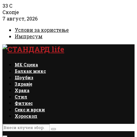
33
C
Скопје
7 август, 2026
Услови за користење
Импресум
Facebook
Instagram
Email
Rss
МК Сцена
Балкан микс
Шоубиз
Здравје
Храна
Стил
Фитнес
Секс и врски
Хороскоп
Search
Search
for: