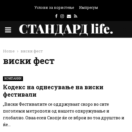
Услови за користење
Импресум
Facebook
Instagram
Email
Rss
PRIMARY
MENU
Home
виски фест
виски фест
КОМПАНИИ
Кодекс на однесување на виски
фестивали
„Виски Фестивалите се оддржуваат скоро во сите
поголеми метрополи од нашето опкружување и
глобално. Оваа есен Скопје ќе се вброи во тоа друштво и
ќе...