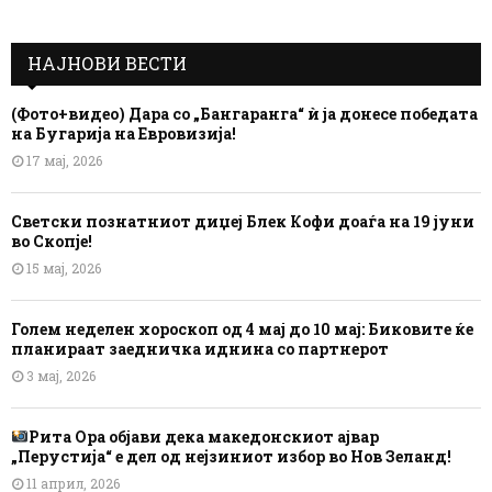
НАЈНОВИ ВЕСТИ
(Фото+видео) Дара со „Бангаранга“ ѝ ја донесе победата
на Бугарија на Евровизија!
17 мај, 2026
Светски познатниот диџеј Блек Кофи доаѓа на 19 јуни
во Скопје!
15 мај, 2026
Голем неделен хороскоп од 4 мај до 10 мај: Биковите ќе
планираат заедничка иднина со партнерот
3 мај, 2026
Рита Ора објави дека македонскиот ајвар
„Перустија“ е дел од нејзиниот избор во Нов Зеланд!
11 април, 2026