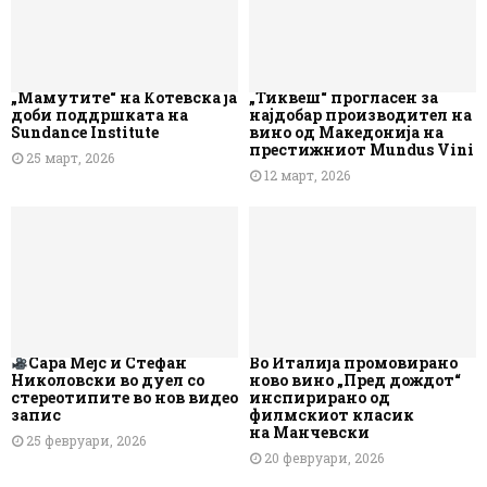
„Мамутите“ на Котевска ја
„Тиквеш“ прогласен за
доби поддршката на
најдобар производител на
Sundance Institute
вино од Македонија на
престижниот Mundus Vini
25 март, 2026
12 март, 2026
Сара Мејс и Стефан
Во Италија промовирано
Николовски во дуел со
ново вино „Пред дождот“
стереотипите во нов видео
инспирирано од
запис
филмскиот класик
на Манчевски
25 февруари, 2026
20 февруари, 2026