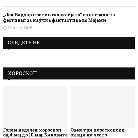
„Јон Вардар против галаксијата” со награда на
фестивал за научна фантастика во Мајами
26 март, 2026
СЛЕДЕТЕ НЕ
ХОРОСКОП
Голем неделен хороскоп
Овие три хороскопски
од 4 мај до 10 мај: Биковите
знаци најчесто