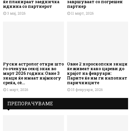
ќе планираат заедничка
завршуваат со погрешен
иднина со партнерот
партнер
3 мај, 2026
11 март, 2026
Руски астролог откри што
Овие 2 хороскопски знаци
го очекува секој знак во
ќе живеат како цареви до
март 2026 година: Овие 3
крајот на февруари:
знаци ќе имаат најмногу
Парите ќе им ги наполнат
среќа, сè...
паричниците
1 март, 2026
15 февруари, 2026
ПРЕПОРАЧУВАМЕ