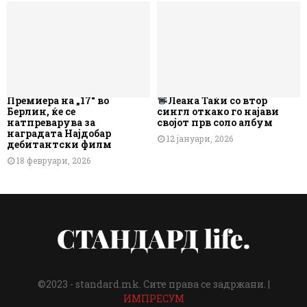
Премиера на „17“ во
Леана Таќи со втор
Берлин, ќе се
сингл откако го најави
натпреварува за
својот прв соло албум
наградата Најдобар
12 јануари, 2026
дебитантски филм
18 февруари, 2026
©2023 - standard.mk. Сите права се задржани. |
ИМПРЕСУМ