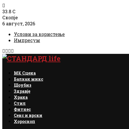
33.8
C
Скопје
6 август, 2026
Услови за користење
Импресум
Facebook
Instagram
Email
Rss
МК Сцена
Балкан микс
Шоубиз
Здравје
Храна
Стил
Фитнес
Секс и врски
Хороскоп