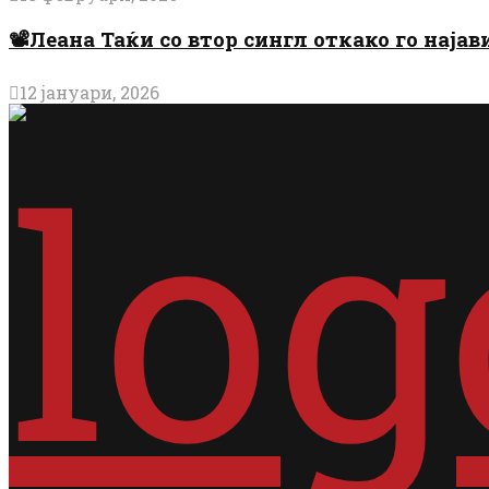
📽️Леана Таќи со втор сингл откако го најав
12 јануари, 2026