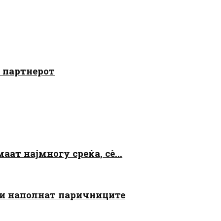
о партнерот
аат најмногу среќа, сè...
 ги наполнат паричниците