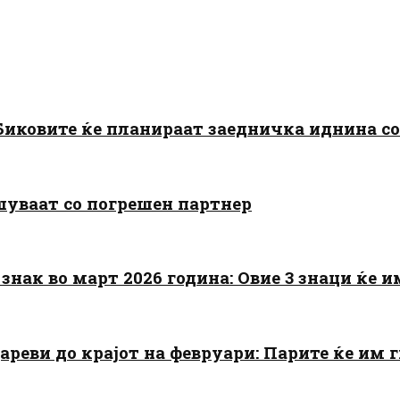
: Биковите ќе планираат заедничка иднина с
шуваат со погрешен партнер
знак во март 2026 година: Овие 3 знаци ќе им
цареви до крајот на февруари: Парите ќе им