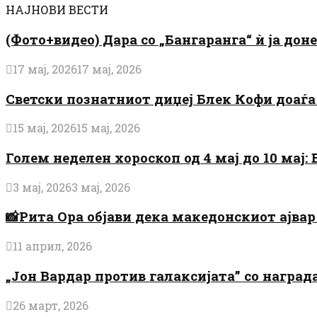
НАЈНОВИ ВЕСТИ
(Фото+видео) Дара со „Бангаранга“ ѝ ја дон
17 мај, 2026
17 мај, 2026
Светски познатниот диџеј Блек Кофи доаѓа н
15 мај, 2026
15 мај, 2026
Голем неделен хороскоп од 4 мај до 10 мај
3 мај, 2026
3 мај, 2026
📸Рита Ора објави дека македонскиот ајвар 
11 април, 2026
„Јон Вардар против галаксијата” со награ
26 март, 2026