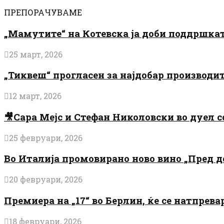
ПРЕПОРАЧУВАМЕ
„Мамутите“ на Котевска ја доби поддршката
25 март, 2026
„Тиквеш“ прогласен за најдобар производи
12 март, 2026
🎥Сара Мејс и Стефан Николовски во дуел с
25 февруари, 2026
Во Италија промовирано ново вино „Пред 
20 февруари, 2026
Премиера на „17“ во Берлин, ќе се натпрев
18 февруари, 2026