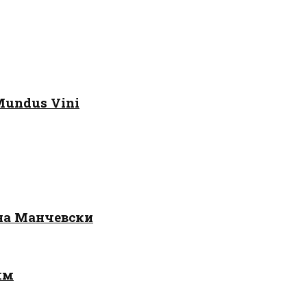
Mundus Vini
 на Манчевски
лм