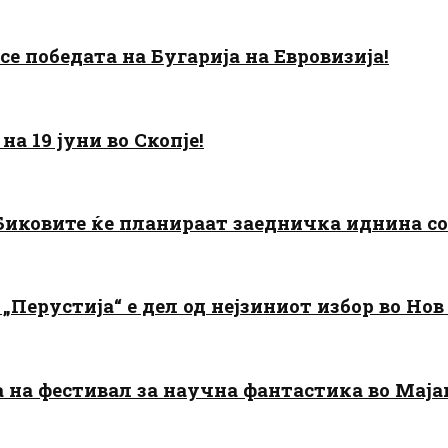
есе победата на Бугарија на Евровизија!
а 19 јуни во Скопје!
: Биковите ќе планираат заедничка иднина с
„Перустија“ е дел од нејзиниот избор во Нов
да на фестивал за научна фантастика во Мај