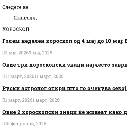
Следете не
Стандард
ХОРОСКОП
Голем неделен хороскоп од 4 мај до 10 мај
3 мај, 2026
3 мај, 2026
Овие три хороскопски знаци најчесто завр
11 март, 2026
11 март, 2026
Руски астролог откри што го очекува секој 
1 март, 2026
1 март, 2026
Овие 2 хороскопски знаци ќе живеат како 
15 февруари, 2026