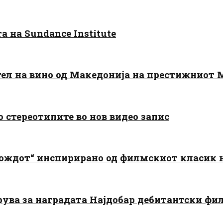
 на Sundance Institute
тел на вино од Македонија на престижниот 
о стереотипите во нов видео запис
дождот“ инспирирано од филмскиот класик
арува за наградата Најдобар дебитантски фи