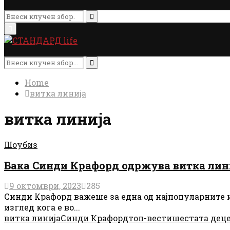
Search
for:
Search
Primary
Menu
Search
for:
Search
Home
витка линија
витка линија
Шоубиз
Вака Синди Крафорд одржува витка лини
9 октомври, 2023
285
Синди Крафорд важеше за една од најпопуларните и
изглед кога е во...
витка линија
Синди Крафорд
топ-вести
шестата деце