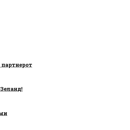
о партнерот
 Зеланд!
ами