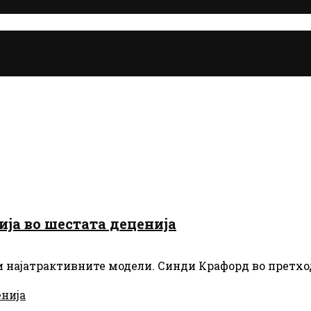
ја во шестата деценија
 најатрактивните модели. Синди Крафорд во претход
нија