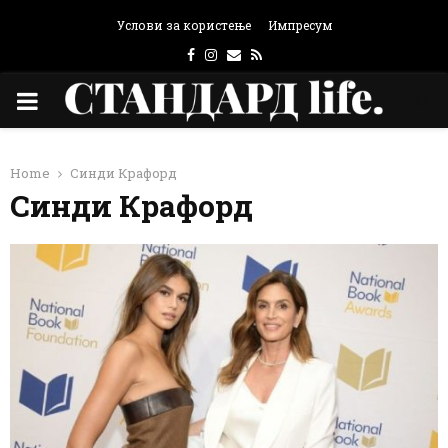
Услови за користење
Импресум
Facebook
Instagram
Email
Rss
PRIMARY
MENU
Home
Синди Крафорд
Синди Крафорд