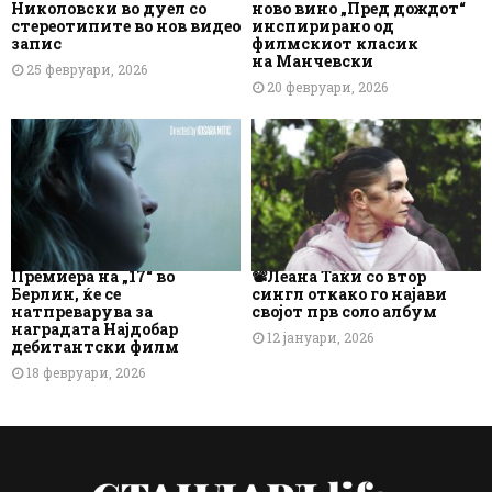
Николовски во дуел со
ново вино „Пред дождот“
стереотипите во нов видео
инспирирано од
запис
филмскиот класик
на Манчевски
25 февруари, 2026
20 февруари, 2026
Премиера на „17“ во
📽️Леана Таќи со втор
Берлин, ќе се
сингл откако го најави
натпреварува за
својот прв соло албум
наградата Најдобар
12 јануари, 2026
дебитантски филм
18 февруари, 2026