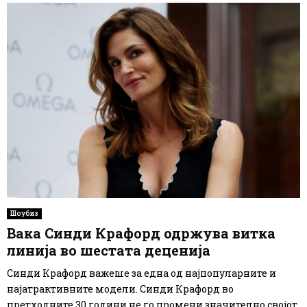
Шоубиз
Вака Синди Крафорд одржува витка
линија во шестата деценија
Синди Крафорд важеше за една од најпопуларните и
најатрактивните модели. Синди Крафорд во
претходните 30 години не го промени значително својот