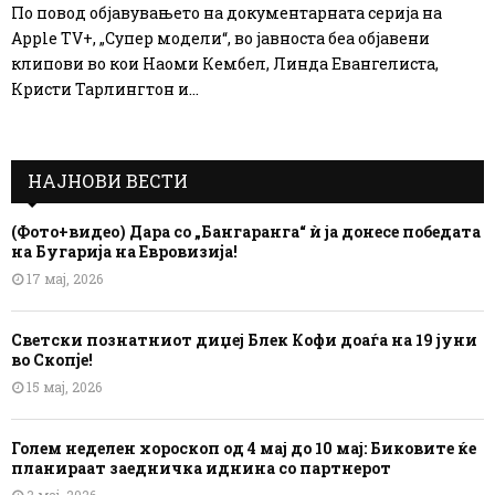
По повод објавувањето на документарната серија на
Apple TV+, „Супер модели“, во јавноста беа објавени
клипови во кои Наоми Кембел, Линда Евангелиста,
Кристи Тарлингтон и...
НАЈНОВИ ВЕСТИ
(Фото+видео) Дара со „Бангаранга“ ѝ ја донесе победата
на Бугарија на Евровизија!
17 мај, 2026
Светски познатниот диџеј Блек Кофи доаѓа на 19 јуни
во Скопје!
15 мај, 2026
Голем неделен хороскоп од 4 мај до 10 мај: Биковите ќе
планираат заедничка иднина со партнерот
3 мај, 2026