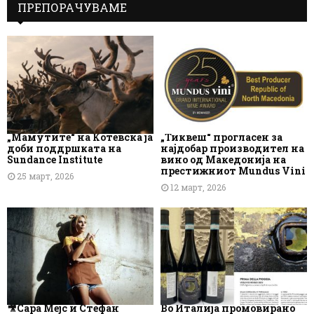
ПРЕПОРАЧУВАМЕ
„Мамутите“ на Котевска ја
„Тиквеш“ прогласен за
доби поддршката на
најдобар производител на
Sundance Institute
вино од Македонија на
престижниот Mundus Vini
25 март, 2026
12 март, 2026
🎥Сара Мејс и Стефан
Во Италија промовирано