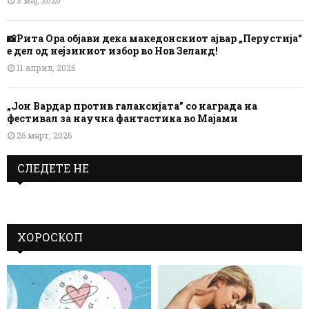
📸Рита Ора објави дека македонскиот ајвар „Перустија“
е дел од нејзиниот избор во Нов Зеланд!
11 април, 2026
„Јон Вардар против галаксијата” со награда на
фестивал за научна фантастика во Мајами
26 март, 2026
СЛЕДЕТЕ НЕ
ХОРОСКОП