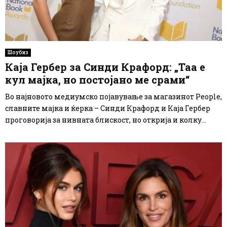
Шоубиз
Каја Гербер за Синди Крафорд: „Таа е
кул мајка, но постојано ме срами“
Во најновото медиумско појавување за магазинот People,
славните мајка и ќерка – Синди Крафорд и Каја Гербер
проговорија за нивната блискост, но открија и колку...