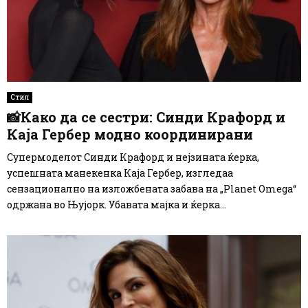
Стил
📸Како да се сестри: Синди Крафорд и
Каја Гербер модно координирани
Супермоделот Синди Крафорд и нејзината ќерка,
успешната манекенка Каја Гербер, изгледаа
сензационално на изложбената забава на „Planet Omega“
одржана во Њујорк. Убавата мајка и ќерка...