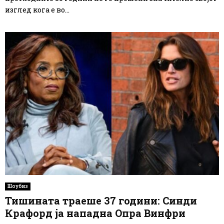
изглед кога е во...
Шоубиз
Тишината траеше 37 години: Синди
Крафорд ја нападна Опра Винфри