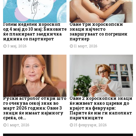
Голем неделен хороскоп
Овие три хороскопски
од 4 мај до 10 мај: Биковите
знаци најчесто
ќе планираат заедничка
завршуваат со погрешен
иднина со партнерот
партнер
3 мај, 2026
11 март, 2026
Руски астролог откри што
Овие 2 хороскопски знаци
го очекува секој знак во
ќе живеат како цареви до
март 2026 година: Овие 3
крајот на февруари:
знаци ќе имаат најмногу
Парите ќе им ги наполнат
среќа, сè...
паричниците
1 март, 2026
15 февруари, 2026