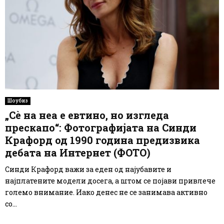
Шоубиз
„Сè на неа е евтино, но изгледа
прескапо“: Фотографијата на Синди
Крафорд од 1990 година предизвика
дебата на Интернет (ФОТО)
Синди Крафорд важи за еден од најубавите и
најплатените модели досега, а штом се појави привлече
големо внимание. Иако денес не се занимава активно
со...