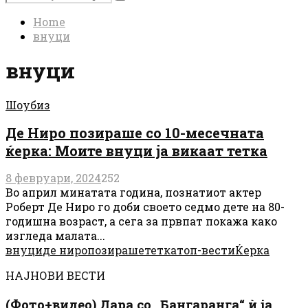
Search
for:
Home
внуци
внуци
Шоубиз
Де Ниро позираше со 10-месечната
ќерка: Моите внуци ја викаат тетка
8 февруари, 2024
252
Во април минатата година, познатиот актер
Роберт Де Ниро го доби своето седмо дете на 80-
годишна возраст, а сега за првпат покажа како
изгледа малата...
внуци
де ниро
позираше
тетка
топ-вести
Ќерка
НАЈНОВИ ВЕСТИ
(Фото+видео) Дара со „Бангаранга“ ѝ ја