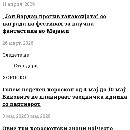
11 април, 2026
„Јон Вардар против галаксијата” со
награда на фестивал за научна
фантастика во Мајами
26 март, 2026
Следете не
Стандард
ХОРОСКОП
Голем неделен хороскоп од 4 мај до 10 мај:
Биковите ќе планираат заедничка иднина
со партнерот
3 мај, 2026
3 мај, 2026
Овие три хороскопски знаци најчесто