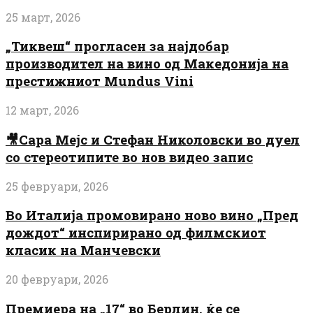
25 март, 2026
„Тиквеш“ прогласен за најдобар
производител на вино од Македонија на
престижниот Mundus Vini
12 март, 2026
🎥Сара Мејс и Стефан Николовски во дуел
со стереотипите во нов видео запис
25 февруари, 2026
Во Италија промовирано ново вино „Пред
дождот“ инспирирано од филмскиот
класик на Манчевски
20 февруари, 2026
Премиера на „17“ во Берлин, ќе се