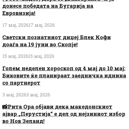
донесе победата на Бугарија на
Евровизија!
17 мај, 2026
17 мај, 2026
Светски познатниот диџеј Блек Кофи
доаѓа на 19 јуни во Скопје!
15 мај, 2026
15 мај, 2026
Голем неделен хороскоп од 4 мај до 10 мај:
Биковите ќе планираат заедничка иднина
со партнерот
3 мај, 2026
3 мај, 2026
📸Рита Ора објави дека македонскиот
ајвар „Перустија“ е дел од нејзиниот избор
во Нов Зеланд!