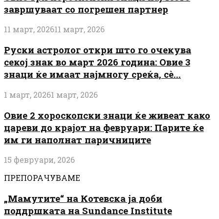
завршуваат со погрешен партнер
11 март, 2026
11 март, 2026
Руски астролог откри што го очекува
секој знак во март 2026 година: Овие 3
знаци ќе имаат најмногу среќа, сè...
1 март, 2026
1 март, 2026
Овие 2 хороскопски знаци ќе живеат како
цареви до крајот на февруари: Парите ќе
им ги наполнат паричниците
15 февруари, 2026
ПРЕПОРАЧУВАМЕ
„Мамутите“ на Котевска ја доби
поддршката на Sundance Institute