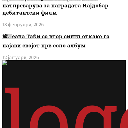
натпреварува за наградата Најдобар
дебитантски филм
18 февруари, 2026
📽️Леана Таќи со втор сингл откако го
најави својот прв соло албум
12 јануари, 2026