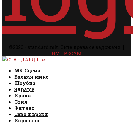
©2023 - standard.mk. Сите права се задржани. |
ИМПРЕСУМ
Facebook
Instagram
Email
Rss
Facebook
Instagram
Email
Rss
МК Сцена
Балкан микс
Шоубиз
Здравје
Храна
Стил
Фитнес
Секс и врски
Хороскоп