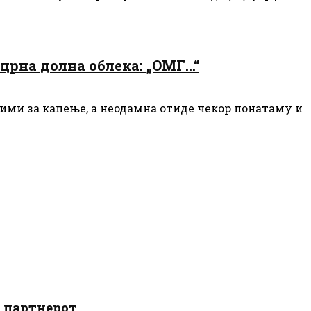
црна долна облека: „ОМГ…“
ими за капење, а неодамна отиде чекор понатаму и
о партнерот