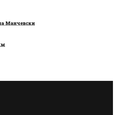
 на Манчевски
лм