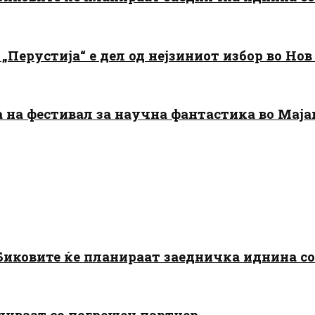
„Перустија“ е дел од нејзиниот избор во Нов
да на фестивал за научна фантастика во Мај
: Биковите ќе планираат заедничка иднина с
шуваат со погрешен партнер