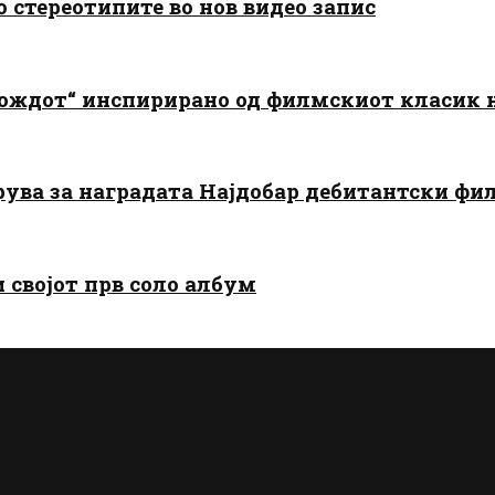
о стереотипите во нов видео запис
дождот“ инспирирано од филмскиот класик
арува за наградата Најдобар дебитантски фи
и својот прв соло албум