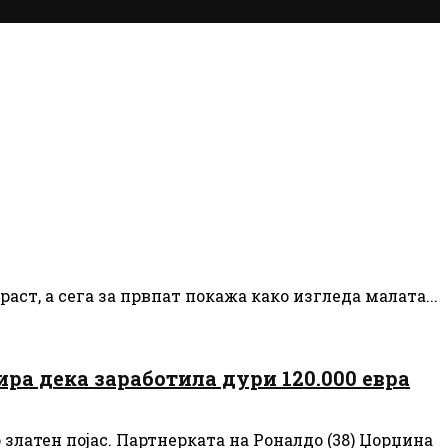
аст, а сега за првпат покажа како изгледа малата...
ра дека заработила дури 120.000 евра
 златен појас. Партнерката на Роналдо (38) Џорџина