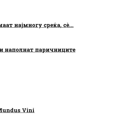
аат најмногу среќа, сè...
 ги наполнат паричниците
Mundus Vini