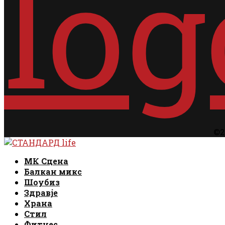
©2
Facebook
Instagram
Email
Rss
Facebook
Instagram
Email
Rss
МК Сцена
Балкан микс
Шоубиз
Здравје
Храна
Стил
Фитнес