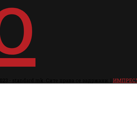
023 - standard.mk. Сите права се задржани. |
ИМПРЕС