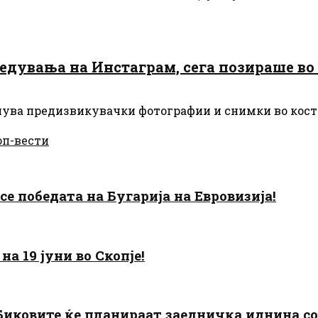
дувања на Инстаграм, сега позираше во 
елува предизвикувачки фотографии и снимки во кост
оп-вести
есе победата на Бугарија на Евровизија!
а 19 јуни во Скопје!
: Биковите ќе планираат заедничка иднина с