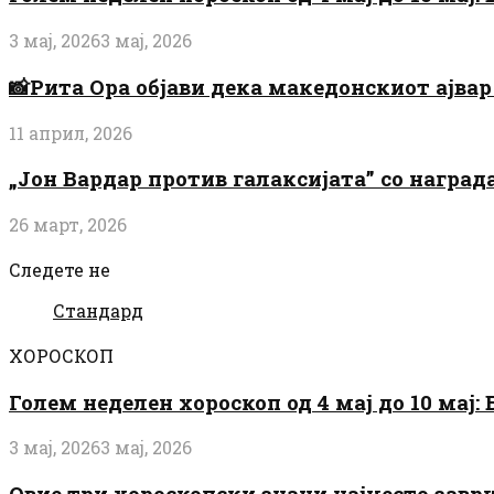
3 мај, 2026
3 мај, 2026
📸Рита Ора објави дека македонскиот ајвар 
11 април, 2026
„Јон Вардар против галаксијата” со награ
26 март, 2026
Следете не
Стандард
ХОРОСКОП
Голем неделен хороскоп од 4 мај до 10 мај
3 мај, 2026
3 мај, 2026
Овие три хороскопски знаци најчесто завр