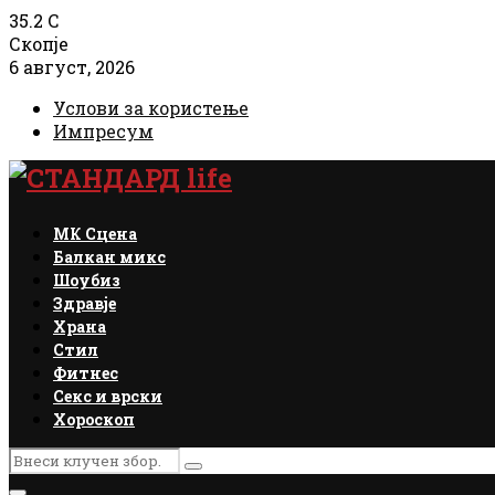
35.2
C
Скопје
6 август, 2026
Услови за користење
Импресум
Facebook
Instagram
Email
Rss
МК Сцена
Балкан микс
Шоубиз
Здравје
Храна
Стил
Фитнес
Секс и врски
Хороскоп
Search
Search
for: