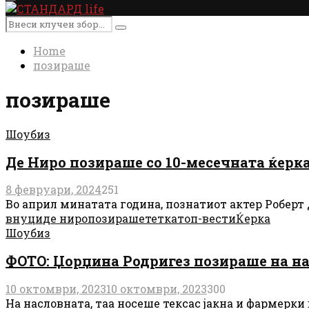
Primary
Menu
Search
Search
for:
Home
позираше
позираше
Шоубиз
Де Ниро позираше со 10-месечната ќерка
8 февруари, 2024
251
Во април минатата година, познатиот актер Роберт Д
внуци
де ниро
позираше
тетка
топ-вести
Ќерка
Шоубиз
ФОТО: Џорџина Родригез позираше на нас
10 октомври, 2023
10 октомври, 2023
300
На насловната, таа носеше тексас јакна и фармерки 