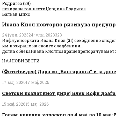
Родригез (29)...
позираше
топ-вести
Џорџина Родригез
Балкан микс
Ивана Кнол повторно ризикува предупре
24 јули, 2023
24 јули, 2023
323
Инфлуенсерката Ивана Кнол (31) секојдневно спод
им позираше на своите следбеници...
долна облека
Ивана Кнол
позираше
препорачуваме
т
НАЈНОВИ ВЕСТИ
(Фото+видео) Дара со „Бангаранга“ ѝ ја дон
17 мај, 2026
17 мај, 2026
Светски познатниот диџеј Блек Кофи доаѓа н
15 мај, 2026
15 мај, 2026
Голем неделен хороскоп од 4 мај до 10 мај