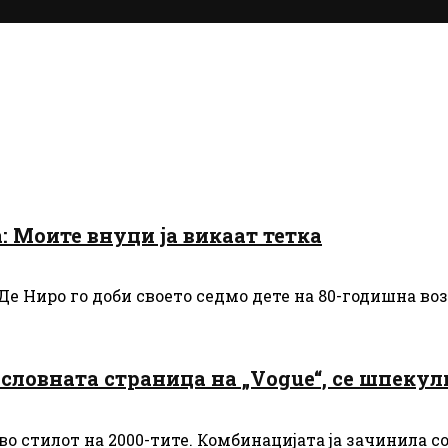
: Моите внуци ја викаат тетка
е Ниро го доби своето седмо дете на 80-годишна возр
ловната страница на „Vogue“, се шпекули
во стилот на 2000-тите. Комбинацијата ја зачинила со