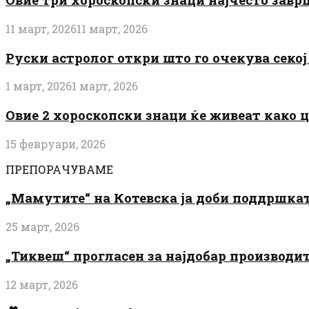
11 март, 2026
11 март, 2026
Руски астролог откри што го очекува секој 
1 март, 2026
1 март, 2026
Овие 2 хороскопски знаци ќе живеат како 
15 февруари, 2026
ПРЕПОРАЧУВАМЕ
„Мамутите“ на Котевска ја доби поддршката
25 март, 2026
„Тиквеш“ прогласен за најдобар производи
12 март, 2026