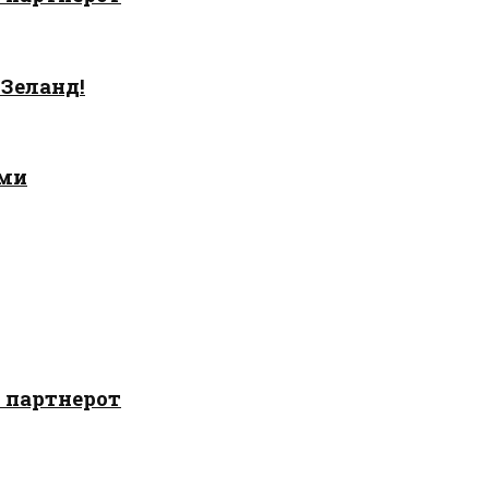
 Зеланд!
ами
о партнерот