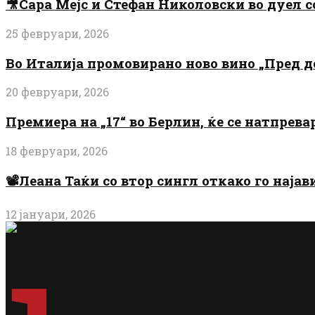
🎥Сара Мејс и Стефан Николовски во дуел с
25 февруари, 2026
Во Италија промовирано ново вино „Пред 
20 февруари, 2026
Премиера на „17“ во Берлин, ќе се натпрев
18 февруари, 2026
📽️Леана Таќи со втор сингл откако го најав
12 јануари, 2026