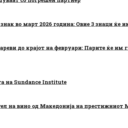
знак во март 2026 година: Овие 3 знаци ќе им
цареви до крајот на февруари: Парите ќе им
 на Sundance Institute
тел на вино од Македонија на престижниот 