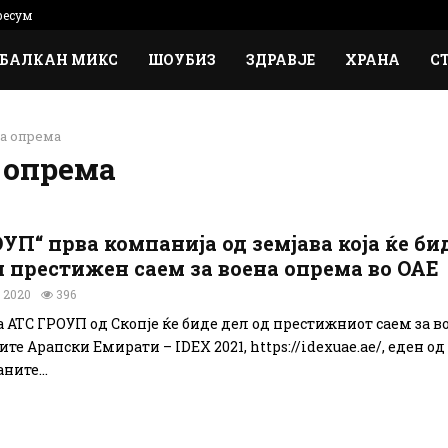
есум
БАЛКАН МИКС
ШОУБИЗ
ЗДРАВЈЕ
ХРАНА
С
а опрема
 опрема
УП“ прва компанија од земјава која ќе би
 престижен саем за воена опрема во ОАЕ
 2020
396
 АТС ГРОУП од Скопје ќе биде дел од престижниот саем за в
те Арапски Емирати – IDEX 2021, https://idexuae.ae/, еден од
ните...