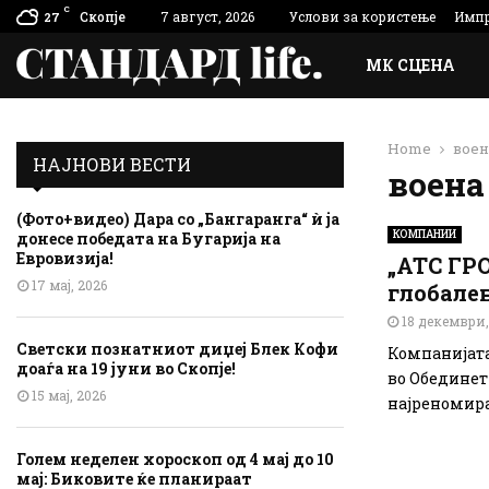
C
Скопје
7 август, 2026
Услови за користење
Импр
27
МК СЦЕНА
Home
воен
НАЈНОВИ ВЕСТИ
воена
(Фото+видео) Дара со „Бангаранга“ ѝ ја
КОМПАНИИ
донесе победата на Бугарија на
Евровизија!
„АТС ГРО
17 мај, 2026
глобален
18 декември,
Светски познатниот диџеј Блек Кофи
Компанијата
доаѓа на 19 јуни во Скопје!
во Обединети
15 мај, 2026
најреномира
Голем неделен хороскоп од 4 мај до 10
мај: Биковите ќе планираат