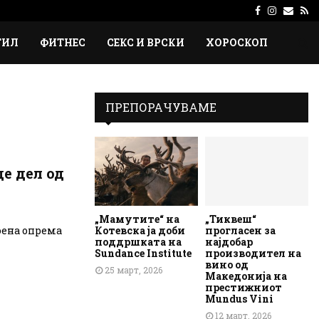
Facebook
Instagr
Emai
Rs
ТИЛ
ФИТНЕС
СЕКС И ВРСКИ
ХОРОСКОП
ПРЕПОРАЧУВАМЕ
де дел од
„Мамутите“ на
„Тиквеш“
Котевска ја доби
прогласен за
оена опрема
поддршката на
најдобар
Sundance Institute
производител на
вино од
25 март, 2026
Македонија на
престижниот
Mundus Vini
12 март, 2026