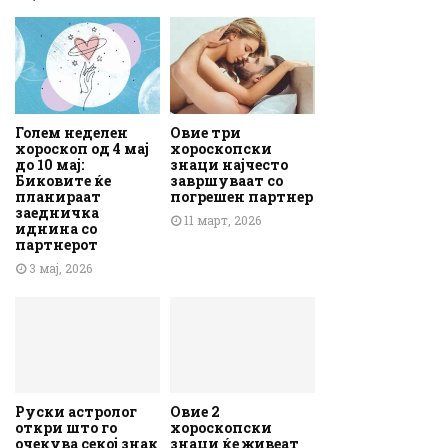
Голем неделен
Овие три
хороскоп од 4 мај
хороскопски
до 10 мај:
знаци најчесто
Биковите ќе
завршуваат со
планираат
погрешен партнер
заедничка
11 март, 2026
иднина со
партнерот
3 мај, 2026
Руски астролог
Овие 2
откри што го
хороскопски
очекува секој знак
знаци ќе живеат