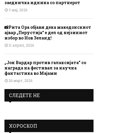
заедничка иднина со партнерот
3 мај, 2026
📸Рита Ора објави дека македонскиот
ајвар „Перустија“ е дел од нејзиниот
избор во Нов Зеланд!
11 април, 2026
„Јон Вардар против галаксијата” со
награда на фестивал за научна
фантастика во Мајами
26 март, 2026
СЛЕДЕТЕ НЕ
ХОРОСКОП