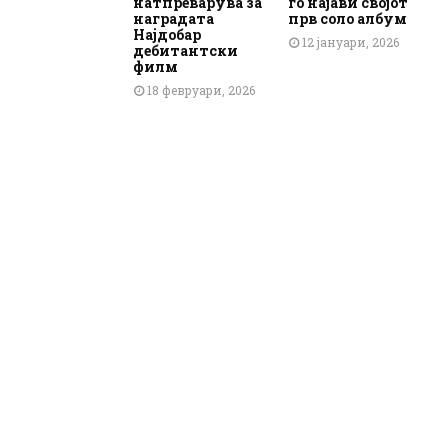
натпреварува за
го најави својот
наградата
прв соло албум
Најдобар
12 јануари, 2026
дебитантски
филм
18 февруари, 2026