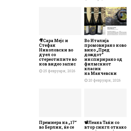
🎥Сара Мејс и
Во Италија
Стефан
промовирано ново
Николовски во
вино „Пред
дуел со
дождот“
стереотипите во
инспирирано од
нов видео запис
филмскиот
класик
25 февруари, 2026
на Манчевски
20 февруари, 2026
Премиера на „17“
📽️Леана Таќи со
во Берлин, ќе се
втор сингл откако