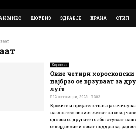
АН МИКС
ШОУБИЗ
ЗДРАВЈЕ
ХРАНА
СТИЛ
ваат
аат
Хороскоп
Овие четири хороскопски
најбрзо се врзуваат за др
луѓе
12 октомври, 2023
302
Врските и пријателствата ја сочинува
на општествениот живот на секој чов
односи со другите го збогатуваат наш
секојдневие и носат поддршка, радост 