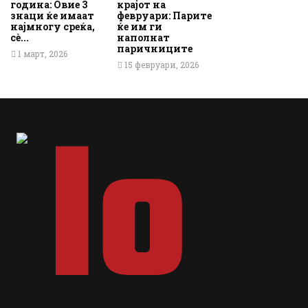
година: Овие 3
крајот на
знаци ќе имаат
февруари: Парите
најмногу среќа,
ќе им ги
сè...
наполнат
паричниците
1 март, 2026
15 февруари, 2026