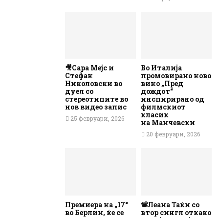
🎥Сара Мејс и
Во Италија
Стефан
промовирано ново
Николовски во
вино „Пред
дуел со
дождот“
стереотипите во
инспирирано од
нов видео запис
филмскиот
класик
25 февруари, 2026
на Манчевски
20 февруари, 2026
Премиера на „17“
📽️Леана Таќи со
во Берлин, ќе се
втор сингл откако