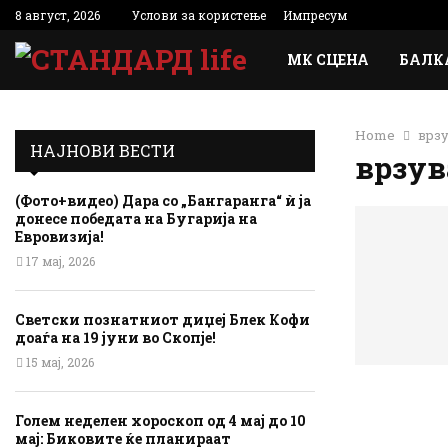
8 август, 2026
Услови за користење
Импресум
МК СЦЕНА
БАЛК
Home
врзу
НАЈНОВИ ВЕСТИ
врзув
(Фото+видео) Дара со „Бангаранга“ ѝ ја
донесе победата на Бугарија на
Евровизија!
17 мај, 2026
Светски познатниот диџеј Блек Кофи
доаѓа на 19 јуни во Скопје!
15 мај, 2026
Голем неделен хороскоп од 4 мај до 10
мај: Биковите ќе планираат