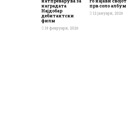
натпреварува за
го најави својот
наградата
прв соло албум
Најдобар
12 јануари, 2026
дебитантски
филм
18 февруари, 2026