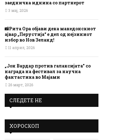
заедничка иднина со партнерот
3 мај, 2026
📸Рита Ора објави дека македонскиот
ајвар „Перустија“ е дел од нејзиниот
избор во Нов Зеланд!
11 април, 2026
„Јон Вардар против галаксијата” со
награда на фестивал за научна
фантастика во Мајами
26 март, 2026
СЛЕДЕТЕ НЕ
ХОРОСКОП