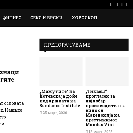
Facebook
Instag
Ema
Rs
ФИТНЕС
СЕКС И ВРСКИ
ХОРОСКОП
ПРЕПОРАЧУВАМЕ
 знаци
угите
„Мамутите“ на
„Тиквеш“
Котевска ја доби
прогласен за
поддршката на
најдобар
ат основата
Sundance Institute
производител на
ек. Нашите
вино од
25 март, 2026
Македонија на
ето
престижниот
и...
Mundus Vini
12 март, 2026