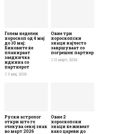
Голем неделен
Овие три
хороскоп од 4 мај
хороскопски
до 10 мај:
знаци најчесто
Биковите ќе
завршуваат со
планираат
погрешен партнер
заедничка
11 март, 2026
иднина со
партнерот
3 мај, 2026
Руски астролог
Овие 2
откри што го
хороскопски
очекува секој знак
знаци ќе живеат
во март 2026
како цареви до