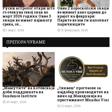
Руски астролог откри што
Овие 2 хороскопски знаци
го очекува секој знак во
ќе живеат како цареви до
март 2026 година: Овие 3
крајот на февруари:
знаци ќе имаат најмногу
Парите ќе им ги наполнат
среќа, сè...
паричниците
1 март, 2026
15 февруари, 2026
ПРЕПОРАЧУВАМЕ
„Мамутите“ на Котевска ја
„Тиквеш“ прогласен за
доби поддршката на
најдобар производител на
Sundance Institute
вино од Македонија на
престижниот Mundus Vini
25 март, 2026
12 март, 2026