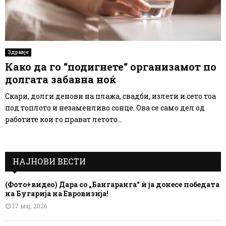
Здравје
Како да го “подигнете“ организамот по
долгата забавна ноќ
Скари, долги денови на плажа, свадби, излети и сето тоа
под топлото и незаменливо сонце. Ова се само дел од
работите кои го прават летото...
НАЈНОВИ ВЕСТИ
(Фото+видео) Дара со „Бангаранга“ ѝ ја донесе победата
на Бугарија на Евровизија!
17 мај, 2026