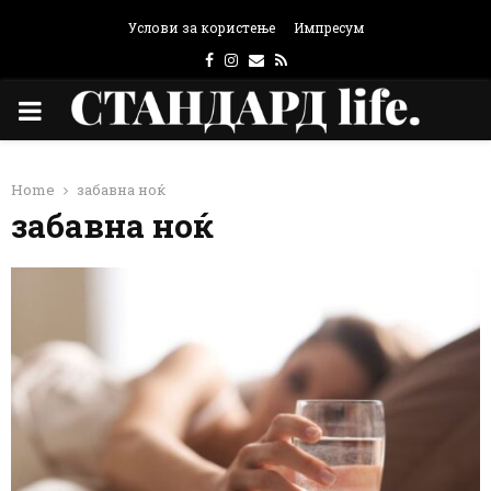
Услови за користење
Импресум
Facebook
Instagram
Email
Rss
PRIMARY
MENU
Home
забавна ноќ
забавна ноќ