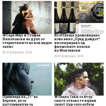
Сара Мејс и Стефан
Во Италија промовирано
Николовски во дуел со
ново вино „Пред дождот“
стереотипите во нов видео
инспирирано од
запис
филмскиот класик
на Манчевски
25 февруари, 2026
20 февруари, 2026
Премиера на „17“ во
Леана Таќи со втор
Берлин, ќе се
сингл откако го најави
натпреварува за
својот прв соло албум