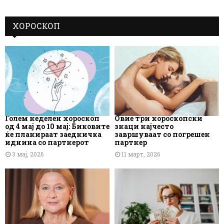
ХОРОСКОП
Голем неделен хороскоп
Овие три хороскопски
од 4 мај до 10 мај: Биковите
знаци најчесто
ќе планираат заедничка
завршуваат со погрешен
иднина со партнерот
партнер
3 мај, 2026
11 март, 2026