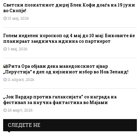
Светски познатниот диџеј Блек Кофи доаѓа на 19 јуни
во Скопје!
15 мај, 2026
Голем неделен хороскоп од 4 мај до 10 мај: Биковите ќе
планираат заедничка иднина со партнерот
3 мај, 2026
Рита Ора објави дека македонскиот ајвар
„Перустија“ е дел од нејзиниот избор во Нов Зеланд!
11 април, 2026
„Јон Вардар против галаксијата” со награда на
фестивал за научна фантастика во Мајами
26 март, 2026
СЛЕДЕТЕ НЕ