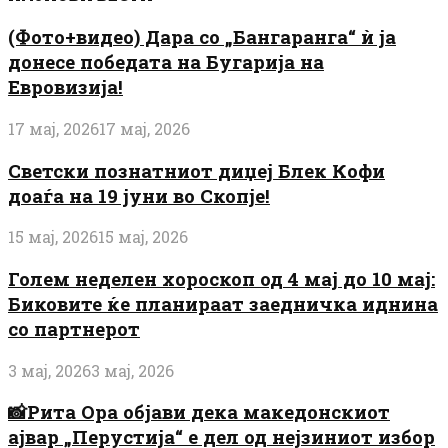
(Фото+видео) Дара со „Бангаранга“ ѝ ја
донесе победата на Бугарија на
Евровизија!
17 мај, 2026
17 мај, 2026
Светски познатниот диџеј Блек Кофи
доаѓа на 19 јуни во Скопје!
15 мај, 2026
15 мај, 2026
Голем неделен хороскоп од 4 мај до 10 мај:
Биковите ќе планираат заедничка иднина
со партнерот
3 мај, 2026
3 мај, 2026
📸Рита Ора објави дека македонскиот
ајвар „Перустија“ е дел од нејзиниот избор