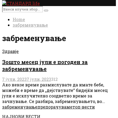
Primary
Menu
Search
Search
for:
Home
забременување
забременување
Здравје
Зошто месец јули е погоден за
забременување
7 јули, 2023
7 јули, 2023
312
Ако некое време размислувате да имате бебе,
можеби е време да „дејствувате“ бидејќи месец
јули е исклучително соодветно време за
зачнување. Се разбира, забременувањето, во...
забременување
препорачуваме
топ-вести
НАЈНОВИ ВЕСТИ