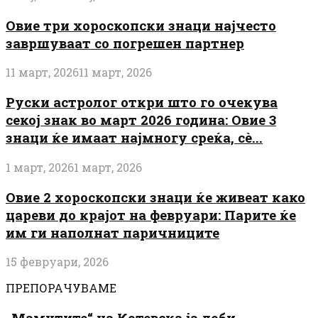
Овие три хороскопски знаци најчесто
завршуваат со погрешен партнер
11 март, 2026
11 март, 2026
Руски астролог откри што го очекува
секој знак во март 2026 година: Овие 3
знаци ќе имаат најмногу среќа, сè...
1 март, 2026
1 март, 2026
Овие 2 хороскопски знаци ќе живеат како
цареви до крајот на февруари: Парите ќе
им ги наполнат паричниците
15 февруари, 2026
ПРЕПОРАЧУВАМЕ
„Мамутите“ на Котевска ја доби