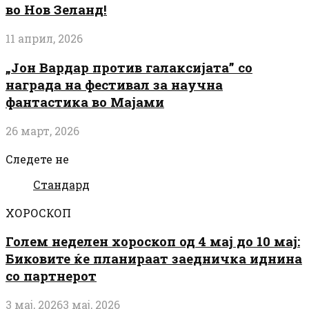
во Нов Зеланд!
11 април, 2026
„Јон Вардар против галаксијата” со
награда на фестивал за научна
фантастика во Мајами
26 март, 2026
Следете не
Стандард
ХОРОСКОП
Голем неделен хороскоп од 4 мај до 10 мај:
Биковите ќе планираат заедничка иднина
со партнерот
3 мај, 2026
3 мај, 2026