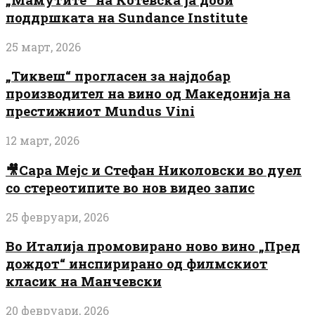
поддршката на Sundance Institute
25 март, 2026
„Тиквеш“ прогласен за најдобар
производител на вино од Македонија на
престижниот Mundus Vini
12 март, 2026
🎥Сара Мејс и Стефан Николовски во дуел
со стереотипите во нов видео запис
25 февруари, 2026
Во Италија промовирано ново вино „Пред
дождот“ инспирирано од филмскиот
класик на Манчевски
20 февруари, 2026