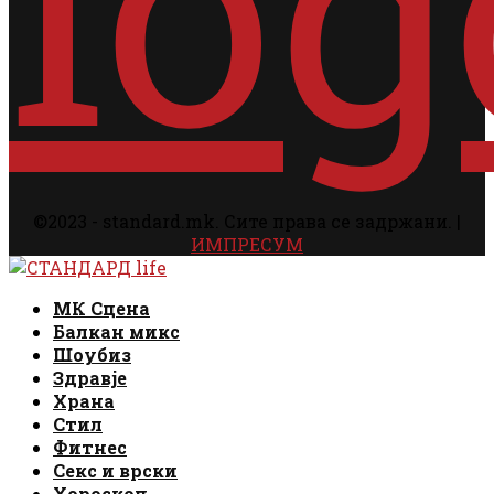
©2023 - standard.mk. Сите права се задржани. |
ИМПРЕСУМ
Facebook
Instagram
Email
Rss
Facebook
Instagram
Email
Rss
МК Сцена
Балкан микс
Шоубиз
Здравје
Храна
Стил
Фитнес
Секс и врски
Хороскоп