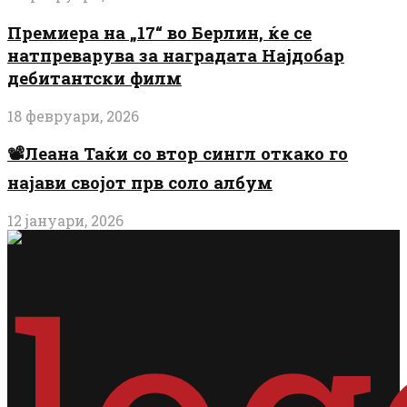
Премиера на „17“ во Берлин, ќе се
натпреварува за наградата Најдобар
дебитантски филм
18 февруари, 2026
📽️Леана Таќи со втор сингл откако го
најави својот прв соло албум
12 јануари, 2026