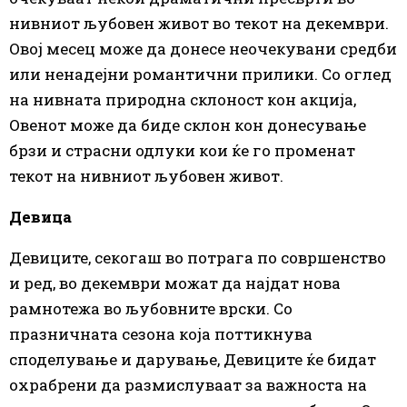
нивниот љубовен живот во текот на декември.
Овој месец може да донесе неочекувани средби
или ненадејни романтични прилики. Со оглед
на нивната природна склоност кон акција,
Овенот може да биде склон кон донесување
брзи и страсни одлуки кои ќе го променат
текот на нивниот љубовен живот.
Девица
Девиците, секогаш во потрага по совршенство
и ред, во декември можат да најдат нова
рамнотежа во љубовните врски. Со
празничната сезона која поттикнува
споделување и дарување, Девиците ќе бидат
охрабрени да размислуваат за важноста на