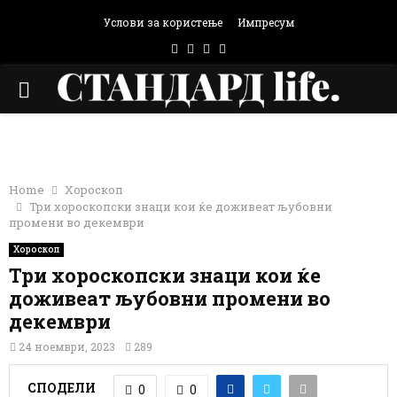
Услови за користење
Импресум
Facebook
Instagram
Email
Rss
PRIMARY
MENU
Home
Хороскоп
Три хороскопски знаци кои ќе доживеат љубовни
промени во декември
Хороскоп
Три хороскопски знаци кои ќе
доживеат љубовни промени во
декември
24 ноември, 2023
289
СПОДЕЛИ
0
0