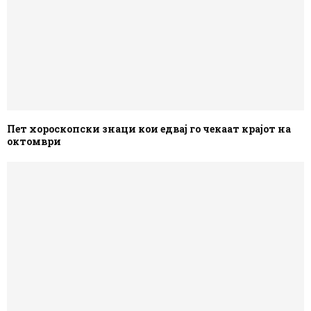
Пет хороскопски знаци кои едвај го чекаат крајот на
октомври