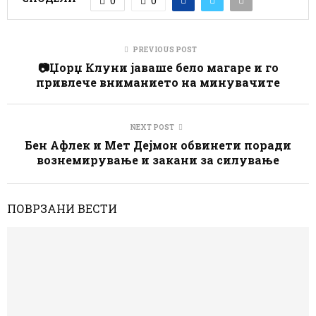
0
0
PREVIOUS POST
📷Џорџ Клуни јаваше бело магаре и го
привлече вниманието на минувачите
NEXT POST
Бен Афлек и Мет Дејмон обвинети поради
вознемирување и закани за силување
ПОВРЗАНИ ВЕСТИ