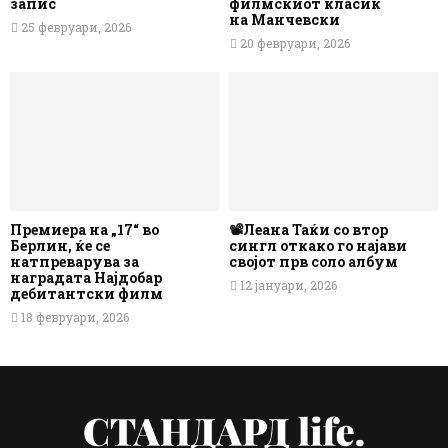
запис
филмскиот класик
на Манчевски
25 февруари, 2026
20 февруари, 2026
Премиера на „17“ во
📽️Леана Таќи со втор
Берлин, ќе се
сингл откако го најави
натпреварува за
својот прв соло албум
наградата Најдобар
12 јануари, 2026
дебитантски филм
18 февруари, 2026