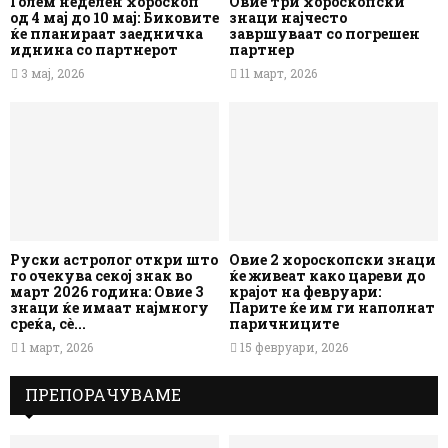
Голем неделен хороскоп
Овие три хороскопски
од 4 мај до 10 мај: Биковите
знаци најчесто
ќе планираат заедничка
завршуваат со погрешен
иднина со партнерот
партнер
3 мај, 2026
11 март, 2026
Руски астролог откри што
Овие 2 хороскопски знаци
го очекува секој знак во
ќе живеат како цареви до
март 2026 година: Овие 3
крајот на февруари:
знаци ќе имаат најмногу
Парите ќе им ги наполнат
среќа, сè...
паричниците
1 март, 2026
15 февруари, 2026
ПРЕПОРАЧУВАМЕ