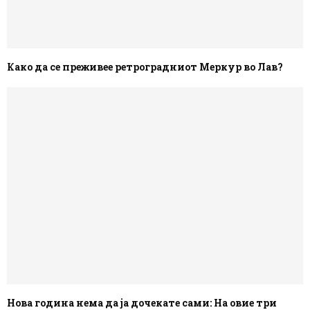
Како да се преживее ретроградниот Меркур во Лав?
Нова година нема да ја дочекате сами: На овие три