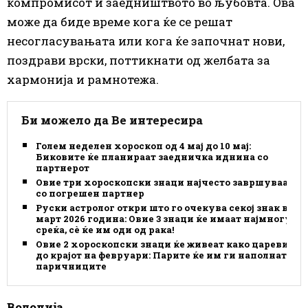
компромисот и заедништвото во љубовта. Ова
може да биде време кога ќе се решат
несогласувањата или кога ќе започнат нови,
поздрави врски, поттикнати од желбата за
хармонија и рамнотежа.
Би можело да Ве интересира
Голем неделен хороскоп од 4 мај до 10 мај:
Биковите ќе планираат заедничка иднина со
партнерот
Овие три хороскопски знаци најчесто завршуваат
со погрешен партнер
Руски астролог откри што го очекува секој знак во
март 2026 година: Овие 3 знаци ќе имаат најмногу
среќа, сè ќе им оди од рака!
Овие 2 хороскопски знаци ќе живеат како цареви
до крајот на февруари: Парите ќе им ги наполнат
паричниците
Водолија