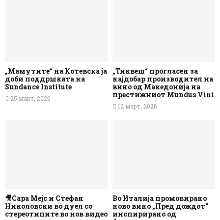
„Мамутите“ на Котевска ја
„Тиквеш“ прогласен за
доби поддршката на
најдобар производител на
Sundance Institute
вино од Македонија на
престижниот Mundus Vini
25 март, 2026
12 март, 2026
🎥Сара Мејс и Стефан
Во Италија промовирано
Николовски во дуел со
ново вино „Пред дождот“
стереотипите во нов видео
инспирирано од