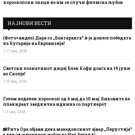
хороскопски знаци ќе им се случи филмска љубов
НАЈНОВИ ВЕСТИ
(Фото+видео) Дара со „Бангаранга“ ѝ ја донесе победата
на Бугарија на Евровизија!
17 мај, 2026
Светски познатниот диџеј Блек Кофи доаѓа на 19 јуни
во Скопје!
15 мај, 2026
Голем неделен хороскоп од 4 мај до 10 мај: Биковите ќе
планираат заедничка иднина со партнерот
3 мај, 2026
📸Рита Ора објави дека македонскиот ајвар „Перустија“
е дел од нејзиниот избор во Нов Зеланд!