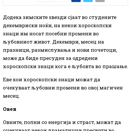
Додека зимските ѕвезди сјаат во студените
декемвриски ноќи, на некои хороскопски
знаци им носат посебни промени во
љубовниот живот. Декември, месец на
празници, размислувања и нови почетоци,
може да биде пресуден за одредени
хороскопски знаци кога е љубовта во прашање.
Еве кои хороскопски знаци можат да
очекуваат љубовни промени во овој магичен
месец.
Овен
Овните, полни со енергија и страст, можат да
очекуваат некои драматични пресврти во