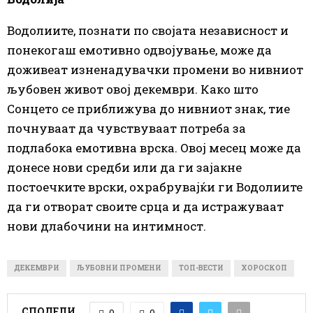
Водолиите, познати по својата независност и
понекогаш емотивно одвојување, може да
доживеат изненадувачки промени во нивниот
љубовен живот овој декември. Како што
Сонцето се приближува до нивниот знак, тие
почнуваат да чувствуваат потреба за
подлабока емотивна врска. Овој месец може да
донесе нови средби или да ги зајакне
постоечките врски, охрабрувајќи ги Водолиите
да ги отворат своите срца и да истражуваат
нови длабочини на интимност.
ДЕКЕМВРИ
ЉУБОВНИ ПРОМЕНИ
ТОП-ВЕСТИ
ХОРОСКОП
СПОДЕЛИ