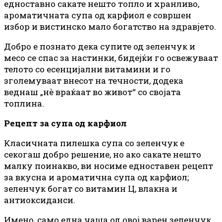
едноставно сакате нешто топло и хранливо,
ароматичната супа од карфиол е совршен
избор и вистинско мало богатство на здравјето.
Добро е познато дека супите од зеленчук и
месо се спас за настинки, бидејќи го освежуваат
телото со есенцијални витамини и го
зголемуваат внесот на течности, додека
веднаш „нè враќаат во живот“ со својата
топлина.
Рецепт за супа од карфиол
Класичната пилешка супа со зеленчук е
секогаш добро решение, но ако сакате нешто
малку поинакво, ви носиме едноставен рецепт
за вкусна и ароматична супа од карфиол;
зеленчук богат со витамин Ц, влакна и
антиоксиданси.
Имено, само една чаша од овој варен зеленчук