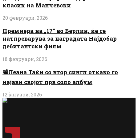
класик на Манчевски
20 февруари, 2026
Премиера на „17“ во Берлин, ќе се
натпреварува за наградата Најдобар
дебитантски филм
18 февруари, 2026
📽️Леана Таќи со втор сингл откако го
најави својот прв соло албум
12 јануари, 2026