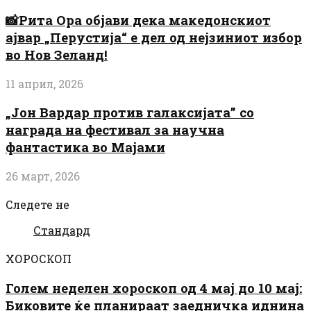
📸Рита Ора објави дека македонскиот
ајвар „Перустија“ е дел од нејзиниот избор
во Нов Зеланд!
11 април, 2026
„Јон Вардар против галаксијата” со
награда на фестивал за научна
фантастика во Мајами
26 март, 2026
Следете не
Стандард
ХОРОСКОП
Голем неделен хороскоп од 4 мај до 10 мај:
Биковите ќе планираат заедничка иднина