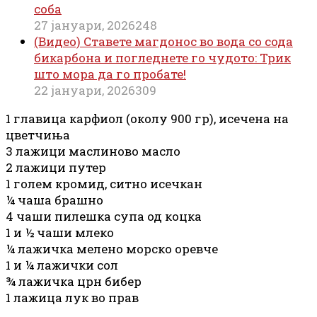
соба
27 јануари, 2026
248
(Видео) Ставете магдонос во вода со сода
бикарбона и погледнете го чудото: Трик
што мора да го пробате!
22 јануари, 2026
309
1 главица карфиол (околу 900 гр), исечена на
цветчиња
3 лажици маслиново масло
2 лажици путер
1 голем кромид, ситно исечкан
¼ чаша брашно
4 чаши пилешка супа од коцка
1 и ½ чаши млеко
¼ лажичка мелено морско оревче
1 и ¼ лажички сол
¾ лажичка црн бибер
1 лажица лук во прав