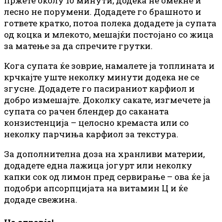
пржете околу 10 минути, додека не омекне и
лесно не порумени. Додадете го брашното и
гответе кратко, потоа полека додадете ја супата
од коцка и млекото, мешајќи постојано со жица
за матење за да спречите грутки.
Кога супата ќе зоврие, намалете ја топлината и
крчкајте уште неколку минути додека не се
згусне. Додадете го пасираниот карфиол и
добро измешајте. Доколку сакате, изгмечете ја
супата со рачен блендер до саканата
конзистенција – целосно кремаста или со
неколку парчиња карфиол за текстура.
За дополнителна доза на хранливи материи,
додадете една лажица јогурт или неколку
капки сок од лимон пред сервирање – ова ќе ја
подобри апсорпцијата на витамин Ц и ќе
додаде свежина.