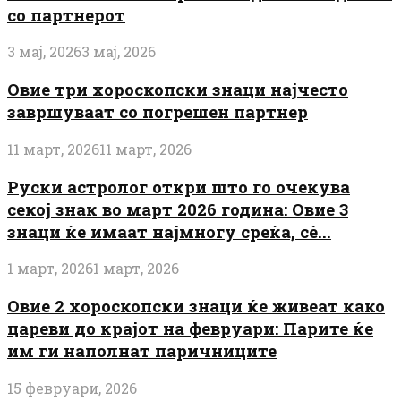
со партнерот
3 мај, 2026
3 мај, 2026
Овие три хороскопски знаци најчесто
завршуваат со погрешен партнер
11 март, 2026
11 март, 2026
Руски астролог откри што го очекува
секој знак во март 2026 година: Овие 3
знаци ќе имаат најмногу среќа, сè...
1 март, 2026
1 март, 2026
Овие 2 хороскопски знаци ќе живеат како
цареви до крајот на февруари: Парите ќе
им ги наполнат паричниците
15 февруари, 2026