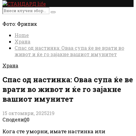
Primary
Menu
Search
Search
for:
Фото: Фрипик
Home
Храна
Спас од настинка: Оваа супа ќе ве врати во
живот и ќе го зајакне вашиот имунитет
Храна
Спас од настинка: Оваа супа ќе ве
врати во живот и ќе го зајакне
вашиот имунитет
15 октомври, 2025
219
Сподели
0
0
Кога сте уморни, имате настинка или