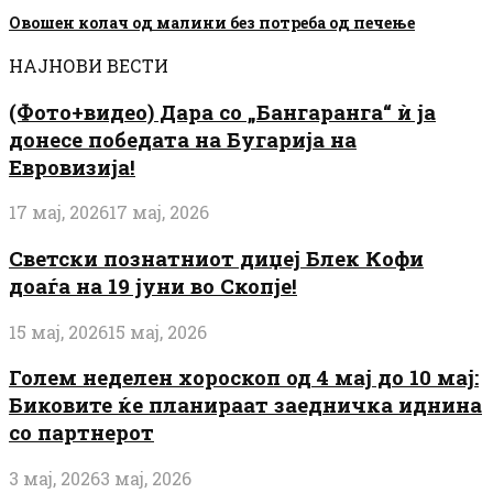
Овошен колач од малини без потреба од печење
НАЈНОВИ ВЕСТИ
(Фото+видео) Дара со „Бангаранга“ ѝ ја
донесе победата на Бугарија на
Евровизија!
17 мај, 2026
17 мај, 2026
Светски познатниот диџеј Блек Кофи
доаѓа на 19 јуни во Скопје!
15 мај, 2026
15 мај, 2026
Голем неделен хороскоп од 4 мај до 10 мај:
Биковите ќе планираат заедничка иднина
со партнерот
3 мај, 2026
3 мај, 2026