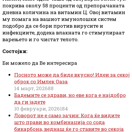
покрива околу 58 проценти од препорачаната
дневна количина на витамин Ц. Овој витамин
му помага на вашиот имунолошки систем
подобро да се бори против вирусите и
инфекциите, додека влакната го стимулираат
варењето и го чистат телото.
Состојки:
Би можело да Ве интересира
Посното може да биде вкусно! Идеи за секој
оброк со Имлек Оаза
14 март, 2026
88
Бадемите се здрави, но еве кога е најдобро
да ги јадете
10 февруари, 2026
184
Ловорот не е само зачин: Кога ќе видите
што прави во комбинација со сода
бикарбона, веднаш ќе го ставите во секоја