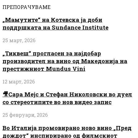
ПРЕПОРАЧУВАМЕ
„Мамутите“ на Котевска ја доби
поддршката на Sundance Institute
25 март, 2026
„Тиквеш“ прогласен за најдобар
производител на вино од Македонија на
престижниот Mundus Vini
12 март, 2026
🎥Сара Мејс и Стефан Николовски во дуел
со стереотипите во нов видео запис
25 февруари, 2026
Во Италија промовирано ново вино „Пред
дождот“ инспирирано од филмскиот