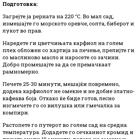
Подготовка:
Загрејте ја рерната на 220 °C. Во мал сад,
измешајте го морското оревче, солта, биберот и
лукот во прав.
Наредете ги цветчињата карфиол на голем
плех обложен со хартија за печење, прелијте ги
со маслиново масло и наросете со зачини.
Добро промешајте за да се премачкаат
рамномерно.
Печете 25-30 минути, мешајќи повремено,
додека карфиолот не омекне и не добие златно-
кафеава боја. Откако ќе биде готов, лесно
изгмечете го со вилушка или гмечалка за
компири.
Растопете го путерот во голем сад на средна
температура. Додадете го сечканиот кромид и