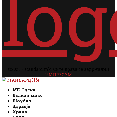
©2023 - standard.mk. Сите права се задржани. |
ИМПРЕСУМ
Facebook
Instagram
Email
Rss
Facebook
Instagram
Email
Rss
МК Сцена
Балкан микс
Шоубиз
Здравје
Храна