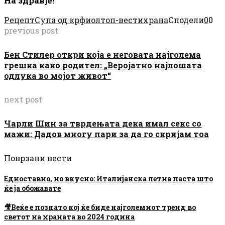
На здравје!
Рецепт
Супа од крфиол
топ-вести
храна
Сподели
0
0
previous post
Бен Стилер откри која е неговата најголема
грешка како родител: „Веројатно најлошата
одлука во мојот живот“
next post
Чарли Шин за тврдењата дека имал секс со
мажи: Дадов многу пари за да го скријам тоа
Поврзани вести
Едноставно, но вкусно: Италијанска летна паста што
ќе ја обожавате
🎥Веќе е познато кој ќе биде најголемиот тренд во
светот на храната во 2024 година