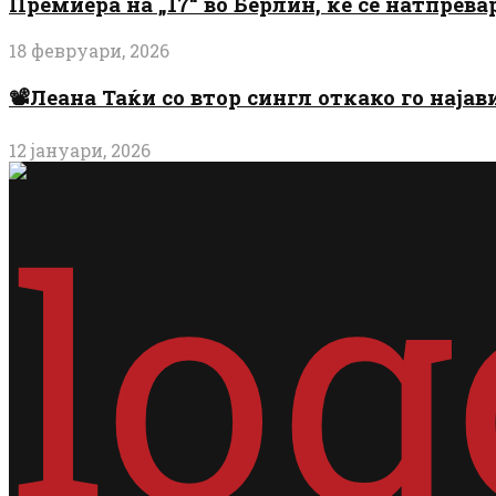
Премиера на „17“ во Берлин, ќе се натпрев
18 февруари, 2026
📽️Леана Таќи со втор сингл откако го најав
12 јануари, 2026