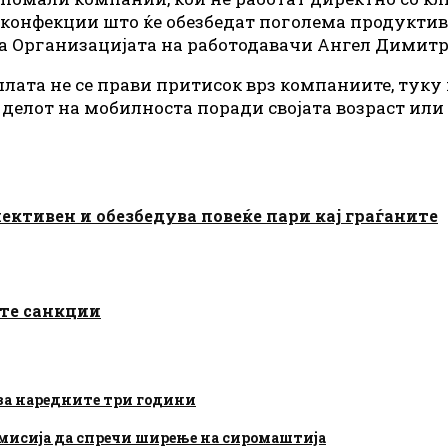
ие конфекции што ќе обезбедат поголема продукти
на Организацијата на работодавачи Ангел Димитр
лата не се прави притисок врз компаниите, туку 
 делот на мобилноста поради својата возраст ил
ективен и обезбедува повеќе пари кај граѓаните
ите санкции
 за наредните три години
а мисија да спречи ширење на сиромаштија