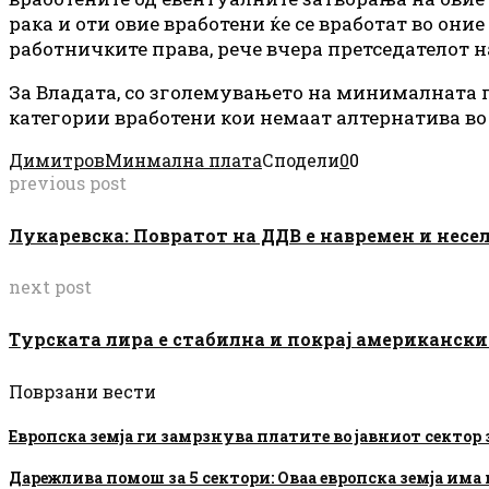
рака и оти овие вработени ќе се вработат во он
работничките права, рече вчера претседателот 
За Владата, со зголемувањето на минималната п
категории вработени кои немаат алтернатива во
Димитров
Минмална плата
Сподели
0
0
previous post
Лукаревска: Повратот на ДДВ е навремен и несел
next post
Турската лира e стабилна и покрај американск
Поврзани вести
Европска земја ги замрзнува платите во јавниот сектор
Дарежлива помош за 5 сектори: Оваа европска земја им