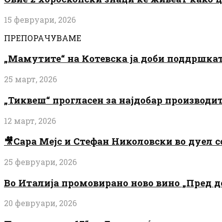
15 февруари, 2026
ПРЕПОРАЧУВАМЕ
„Мамутите“ на Котевска ја доби поддршката
25 март, 2026
„Тиквеш“ прогласен за најдобар производи
12 март, 2026
🎥Сара Мејс и Стефан Николовски во дуел с
25 февруари, 2026
Во Италија промовирано ново вино „Пред 
20 февруари, 2026