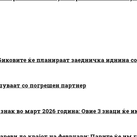
: Биковите ќе планираат заедничка иднина с
шуваат со погрешен партнер
знак во март 2026 година: Овие 3 знаци ќе им
цареви до крајот на февруари: Парите ќе им