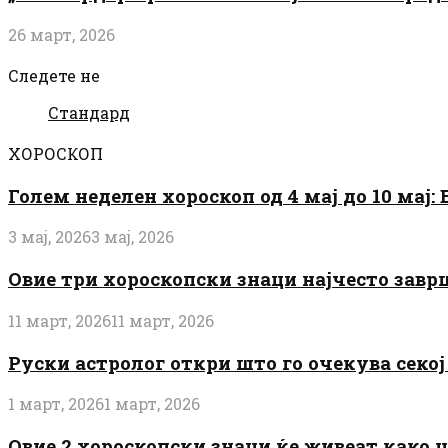
26 март, 2026
Следете не
Стандард
ХОРОСКОП
Голем неделен хороскоп од 4 мај до 10 мај
3 мај, 2026
3 мај, 2026
Овие три хороскопски знаци најчесто завр
11 март, 2026
11 март, 2026
Руски астролог откри што го очекува секој 
1 март, 2026
1 март, 2026
Овие 2 хороскопски знаци ќе живеат како 