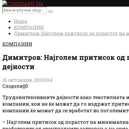
Primary
Menu
Search
Search
for:
Home
КОМПАНИИ
Димитров: Најголем притисок од порастот на
КОМПАНИИ
Димитров: Најголем притисок од
дејности
16 октомври, 2019
394
Сподели
0
0
Трудоинтензивните дејности како текстилната 
компании, кои не ќе можат да го издржат прити
компании ќе можат да се вработат во поголемит
– Најголем притисок од порастот на минималнат
вработените од евентуалните затворања на овие 