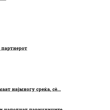
о партнерот
аат најмногу среќа, сè...
 ги наполнат паричниците