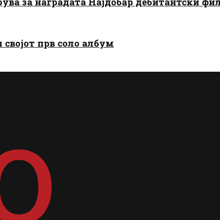
арува за наградата Најдобар дебитантски фи
и својот прв соло албум