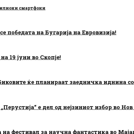
 милиони смартфони
есе победата на Бугарија на Евровизија!
а 19 јуни во Скопје!
: Биковите ќе планираат заедничка иднина с
„Перустија“ е дел од нејзиниот избор во Нов
да на фестивал за научна фантастика во Мај