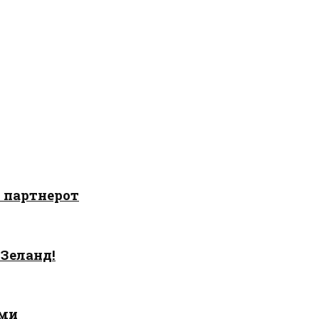
о партнерот
 Зеланд!
ами