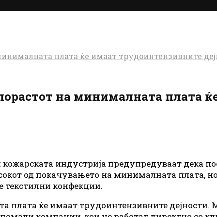
 минималната плата ќе имаат трудоинтензивните де
 порастот на минималната плата ќ
и кожарската индустрија предупредуваат дека по
сокот од покачувањето на минималната плата, но 
е текстилни конфекции.
а плата ќе имаат трудоинтензивните дејности. М
помали компании, кои не работат директно со кл