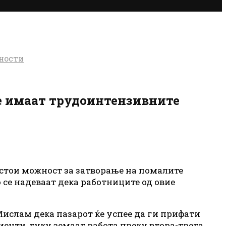
јности
е имаат трудоинтензивните
стои можност за затворање на помалите
се надеваат дека работниците од овие
ислам дека пазарот ќе успее да ги прифати
иенти, туку земаат работа преку втора-трета