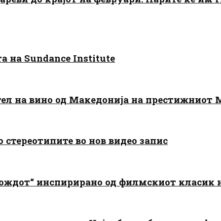
 на Sundance Institute
тел на вино од Македонија на престижниот 
о стереотипите во нов видео запис
дождот“ инспирирано од филмскиот класик