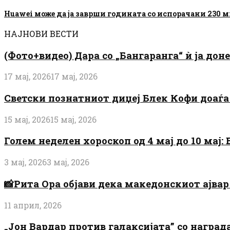
Huawei може да ја заврши годината со испорачани 230
НАЈНОВИ ВЕСТИ
(Фото+видео) Дара со „Бангаранга“ ѝ ја дон
17 мај, 2026
17 мај, 2026
Светски познатниот диџеј Блек Кофи доаѓа н
15 мај, 2026
15 мај, 2026
Голем неделен хороскоп од 4 мај до 10 мај
3 мај, 2026
3 мај, 2026
📸Рита Ора објави дека македонскиот ајвар 
11 април, 2026
„Јон Вардар против галаксијата” со награ